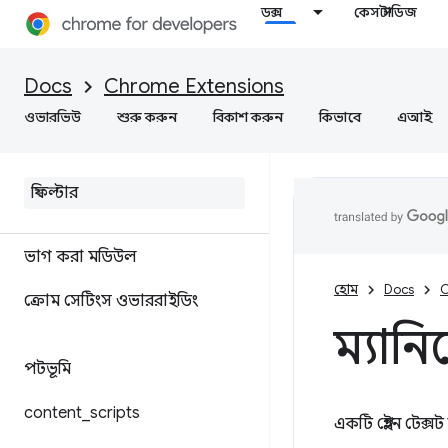
ডক্স
কেস স্টাডিজ
Docs
Chrome Extensions
ওভারভিউ
শুরু করুন
বিকাশ করুন
কিভাবে
এআই
ম্যানিফেস্ট ফাইল ফরম্যাট
ভাগ করা মডিউল
হোম
Docs
C
ক্রোম সেটিংস ওভাররাইডিং
ম্যানিফ
পটভূমি
content
_
scripts
একটি প্লেইন টেক্স