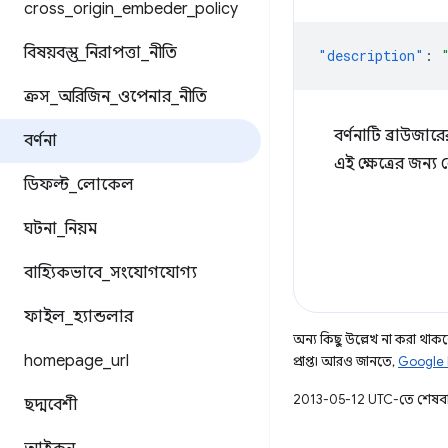
cross
_
origin
_
embeder
_
policy
বিষয়বস্তু
_
নিরাপত্তা
_
নীতি
"description"
:
ক্রস
_
অরিজিন
_
ওপেনার
_
নীতি
বর্ণনাটি ব্রাউজা
বর্ণনা
এই ক্ষেত্রের জন্য 
ডিফল্ট
_
লোকেল
ঘটনা
_
নিয়ম
বাহ্যিকভাবে
_
সংযোগযোগ্য
ফাইল
_
হ্যান্ডলার
অন্য কিছু উল্লেখ না করা থাকলে,
homepage
_
url
প্রাপ্ত। আরও জানতে,
Google 
2013-05-12 UTC-তে শেষব
ছদ্মবেশী