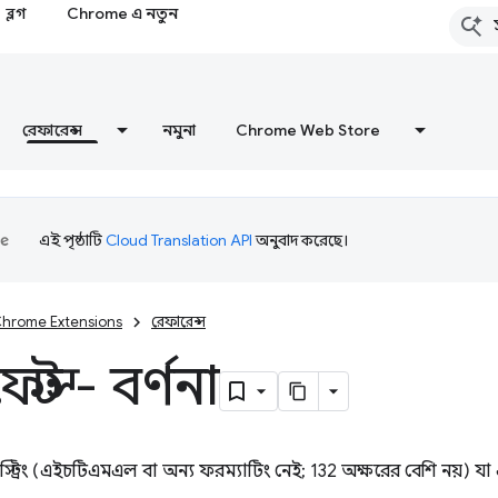
ব্লগ
Chrome এ নতুন
রেফারেন্স
নমুনা
Chrome Web Store
এই পৃষ্ঠাটি
Cloud Translation API
অনুবাদ করেছে।
hrome Extensions
রেফারেন্স
েস্ট - বর্ণনা
ট স্ট্রিং (এইচটিএমএল বা অন্য ফরম্যাটিং নেই; 132 অক্ষরের বেশি নয়) য