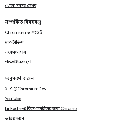
খোলা সমস্যা দেখুন
সম্পর্কিত বিষয়বস্তু
Chromium আপডেট
কেস স্টাডিজ
সংরক্ষণাগার
পডকাস্ট এবং শো
অনুসরণ করুন
X-এ @ChromiumDev
YouTube
LinkedIn-এ বিকাশকারীদের জন্য Chrome
আরএসএস