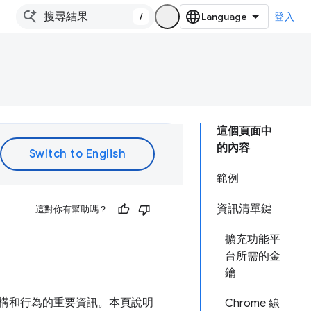
/
登入
這個頁面中
的內容
範例
資訊清單鍵
這對你有幫助嗎？
擴充功能平
台所需的金
鑰
構和行為的重要資訊。本頁說明
Chrome 線