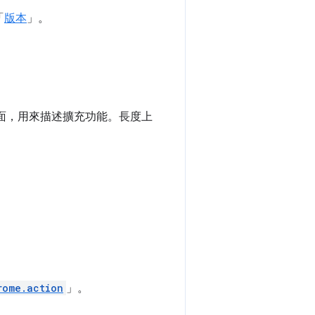
「
版本
」。
頁面，用來描述擴充功能。長度上
rome.action
」。