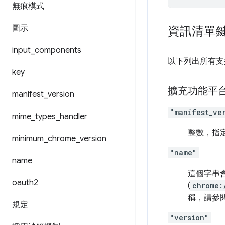
無痕模式
圖示
資訊清單
input
_
components
以下列出所有支
key
擴充功能平
manifest
_
version
"manifest_ve
mime
_
types
_
handler
整數，指
minimum
_
chrome
_
version
"name"
name
這個字串
oauth2
(
chrome:
稱，請參
規定
"version"