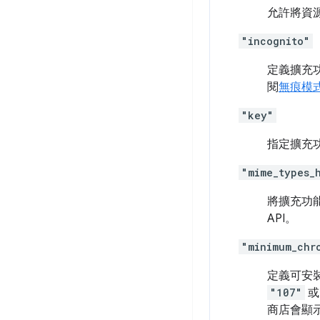
允許將資
"incognito"
定義擴充
閱
無痕模
"key"
指定擴充
"mime_types_
將擴充功能
API。
"minimum_chr
定義可安裝
"107"
商店會顯