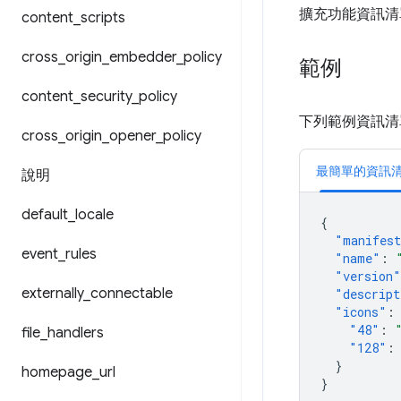
擴充功能資訊清
content
_
scripts
cross
_
origin
_
embedder
_
policy
範例
content
_
security
_
policy
下列範例資訊清
cross
_
origin
_
opener
_
policy
最簡單的資訊
說明
default
_
locale
{
"manifest
event
_
rules
"name"
:
"version"
externally
_
connectable
"descript
"icons"
:
"48"
:
file
_
handlers
"128"
:
}
homepage
_
url
}