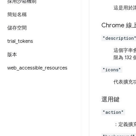
採用沙箱機制
這是用於
簡短名稱
Chrome
儲存空間
"description
trial
_
tokens
這個字串會
版本
限為 13
web
_
accessible
_
resources
"icons"
代表擴充
選用鍵
"action"
：定義擴充