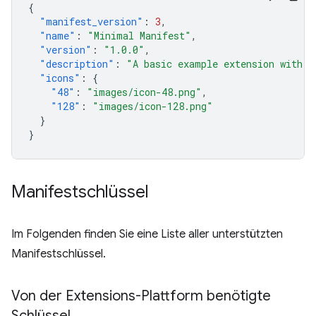
{
"manifest_version"
:
3
,
"name"
:
"Minimal Manifest"
,
"version"
:
"1.0.0"
,
"description"
:
"A basic example extension with o
"icons"
:
{
"48"
:
"images/icon-48.png"
,
"128"
:
"images/icon-128.png"
}
}
Manifestschlüssel
Im Folgenden finden Sie eine Liste aller unterstützten
Manifestschlüssel.
Von der Extensions-Plattform benötigte
Schlüssel