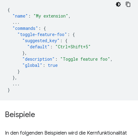
{
"name"
:
"My extension"
,
...
"commands"
:
{
"toggle-feature-foo"
:
{
"suggested_key"
:
{
"default"
:
"Ctrl+Shift+5"
},
"description"
:
"Toggle feature foo"
,
"global"
:
true
}
},
...
}
Beispiele
In den folgenden Beispielen wird die Kernfunktionalität