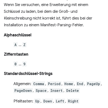
Wenn Sie versuchen, eine Erweiterung mit einem
Schlüssel zu laden, bei dem die Groß- und
Kleinschreibung nicht korrekt ist, führt dies bei der
Installation zu einem Manifest-Parsing-Fehler.
Alphaschlüssel
A
…
Z
Zifferntasten
0
…
9
Standardschlüssel-Strings
Allgemein:
Comma
,
Period
,
Home
,
End
,
PageUp
,
PageDown
,
Space
,
Insert
,
Delete
Pfeiltasten:
Up
,
Down
,
Left
,
Right