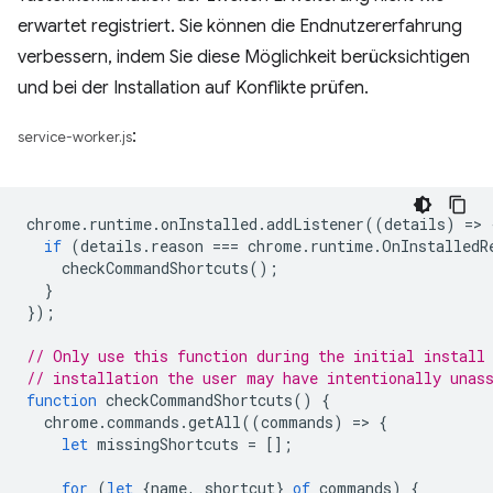
erwartet registriert. Sie können die Endnutzererfahrung
verbessern, indem Sie diese Möglichkeit berücksichtigen
und bei der Installation auf Konflikte prüfen.
:
service-worker.js
chrome
.
runtime
.
onInstalled
.
addListener
((
details
)
=
>
if
(
details
.
reason
===
chrome
.
runtime
.
OnInstalledR
checkCommandShortcuts
();
}
});
// Only use this function during the initial install
// installation the user may have intentionally unas
function
checkCommandShortcuts
()
{
chrome
.
commands
.
getAll
((
commands
)
=
>
{
let
missingShortcuts
=
[];
for
(
let
{
name
,
shortcut
}
of
commands
)
{