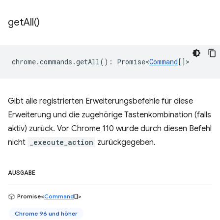
get
All(
)
chrome
.
commands
.
getAll
()
:
Promise<
Command
[]
>
Gibt alle registrierten Erweiterungsbefehle für diese
Erweiterung und die zugehörige Tastenkombination (falls
aktiv) zurück. Vor Chrome 110 wurde durch diesen Befehl
nicht
_execute_action
zurückgegeben.
AUSGABE
Promise<
Command
[]>
Chrome 96 und höher