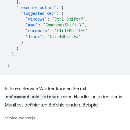
},
"_execute_action"
:
{
"suggested_key"
:
{
"windows"
:
"Ctrl+Shift+Y"
,
"mac"
:
"Command+Shift+Y"
,
"chromeos"
:
"Ctrl+Shift+U"
,
"linux"
:
"Ctrl+Shift+J"
}
}
},
...
}
In Ihrem Service Worker können Sie mit
onCommand.addListener
einen Handler an jeden der im
Manifest definierten Befehle binden. Beispiel:
:
service-worker.js