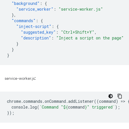
"background"
:
{
"service_worker"
:
"service-worker.js"
},
"commands"
:
{
"inject-script"
:
{
"suggested_key"
:
"Ctrl+Shift+Y"
,
"description"
:
"Inject a script on the page"
}
}
}
:
service-worker.js
chrome
.
commands
.
onCommand
.
addListener
((
command
)
=
>
console
.
log
(
`Command "
${
command
}
" triggered`
);
});