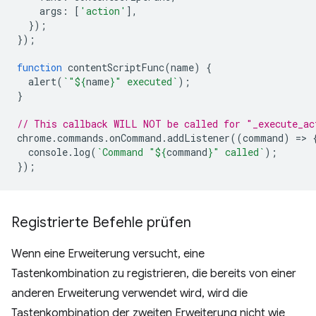
args
:
[
'action'
],
});
});
function
contentScriptFunc
(
name
)
{
alert
(
`"
${
name
}
" executed`
);
}
// This callback WILL NOT be called for "_execute_ac
chrome
.
commands
.
onCommand
.
addListener
((
command
)
=
>
console
.
log
(
`Command "
${
command
}
" called`
);
});
Registrierte Befehle prüfen
Wenn eine Erweiterung versucht, eine
Tastenkombination zu registrieren, die bereits von einer
anderen Erweiterung verwendet wird, wird die
Tastenkombination der zweiten Erweiterung nicht wie