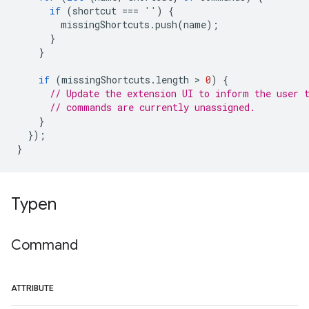
if
(
shortcut
===
''
)
{
missingShortcuts
.
push
(
name
);
}
}
if
(
missingShortcuts
.
length
 > 
0
)
{
// Update the extension UI to inform the user 
// commands are currently unassigned.
}
});
}
Typen
Command
ATTRIBUTE