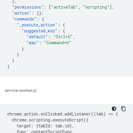
},
"permissions"
:
[
"activeTab"
,
"scripting"
],
"action"
:
{},
"commands"
:
{
"_execute_action"
:
{
"suggested_key"
:
{
"default"
:
"Ctrl+U"
,
"mac"
:
"Command+U"
}
}
}
}
:
service-worker.js
chrome
.
action
.
onClicked
.
addListener
((
tab
)
=
>
{
chrome
.
scripting
.
executeScript
({
target
:
{
tabId
:
tab
.
id
},
func
:
contentScriptFunc
,