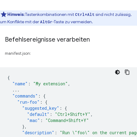
Hinweis
:Tastenkombinationen mit
sind nicht zulässig,
Ctrl+Alt
um Konflikte mit der
-Taste zu vermeiden.
AltGr
Befehlsereignisse verarbeiten
manifest.json:
{
"name"
:
"My extension"
,
...
"commands"
:
{
"run-foo"
:
{
"suggested_key"
:
{
"default"
:
"Ctrl+Shift+Y"
,
"mac"
:
"Command+Shift+Y"
},
"description"
:
"Run \"foo\" on the current pag