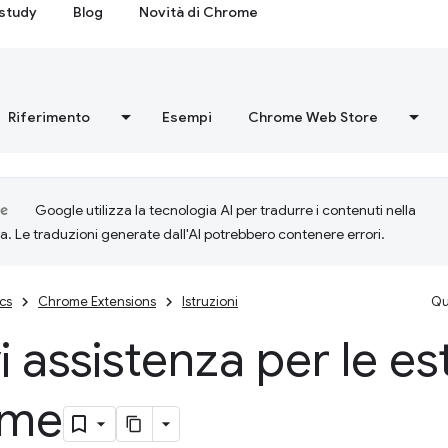
study
Blog
Novità di Chrome
Riferimento
Esempi
Chrome Web Store
Google utilizza la tecnologia AI per tradurre i contenuti nella
ta. Le traduzioni generate dall'AI potrebbero contenere errori.
cs
Chrome Extensions
Istruzioni
Qu
i assistenza per le es
ome