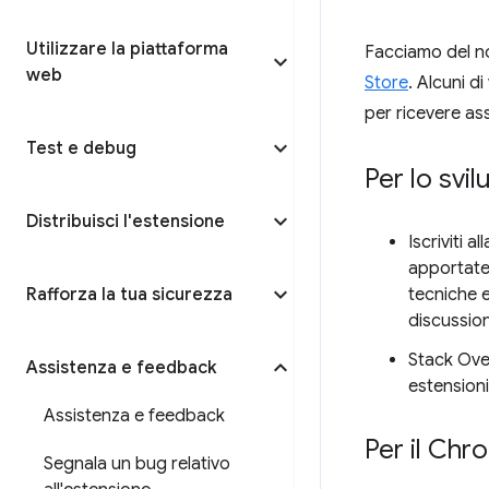
Utilizzare la piattaforma
Facciamo del nos
web
Store
. Alcuni d
per ricevere as
Test e debug
Per lo svi
Distribuisci l'estensione
Iscriviti al
apportate
Rafforza la tua sicurezza
tecniche 
discussion
Stack Over
Assistenza e feedback
estensioni
Assistenza e feedback
Per il Ch
Segnala un bug relativo