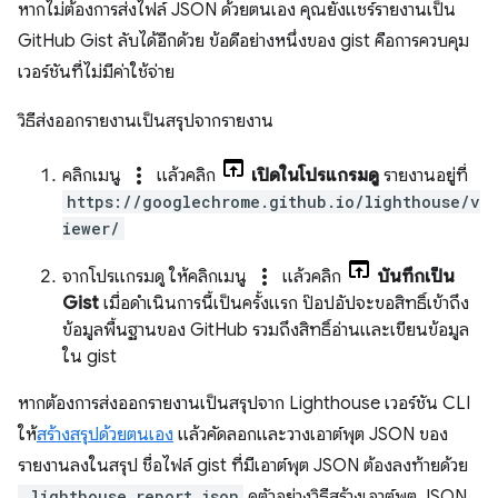
หากไม่ต้องการส่งไฟล์ JSON ด้วยตนเอง คุณยังแชร์รายงานเป็น
GitHub Gist ลับได้อีกด้วย ข้อดีอย่างหนึ่งของ gist คือการควบคุม
เวอร์ชันที่ไม่มีค่าใช้จ่าย
วิธีส่งออกรายงานเป็นสรุปจากรายงาน
more_vert
คลิกเมนู
แล้วคลิก
เปิดในโปรแกรมดู
รายงานอยู่ที่
https://googlechrome.github.io/lighthouse/v
iewer/
more_vert
จากโปรแกรมดู ให้คลิกเมนู
แล้วคลิก
บันทึกเป็น
Gist
เมื่อดำเนินการนี้เป็นครั้งแรก ป๊อปอัปจะขอสิทธิ์เข้าถึง
ข้อมูลพื้นฐานของ GitHub รวมถึงสิทธิ์อ่านและเขียนข้อมูล
ใน gist
หากต้องการส่งออกรายงานเป็นสรุปจาก Lighthouse เวอร์ชัน CLI
ให้
สร้างสรุปด้วยตนเอง
แล้วคัดลอกและวางเอาต์พุต JSON ของ
รายงานลงในสรุป ชื่อไฟล์ gist ที่มีเอาต์พุต JSON ต้องลงท้ายด้วย
.lighthouse.report.json
ดูตัวอย่างวิธีสร้างเอาต์พุต JSON