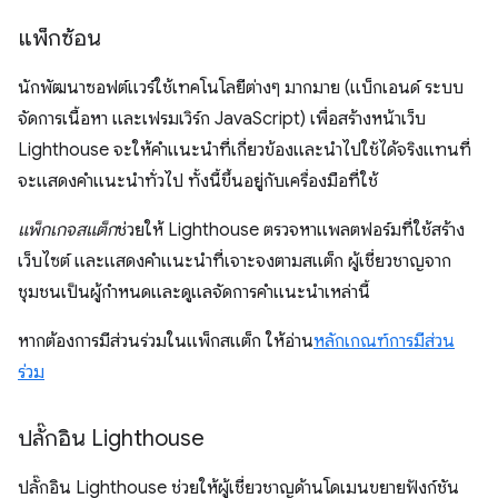
แพ็กซ้อน
นักพัฒนาซอฟต์แวร์ใช้เทคโนโลยีต่างๆ มากมาย (แบ็กเอนด์ ระบบ
จัดการเนื้อหา และเฟรมเวิร์ก JavaScript) เพื่อสร้างหน้าเว็บ
Lighthouse จะให้คําแนะนําที่เกี่ยวข้องและนําไปใช้ได้จริงแทนที่
จะแสดงคําแนะนําทั่วไป ทั้งนี้ขึ้นอยู่กับเครื่องมือที่ใช้
แพ็กเกจสแต็ก
ช่วยให้ Lighthouse ตรวจหาแพลตฟอร์มที่ใช้สร้าง
เว็บไซต์ และแสดงคําแนะนําที่เจาะจงตามสแต็ก ผู้เชี่ยวชาญจาก
ชุมชนเป็นผู้กำหนดและดูแลจัดการคําแนะนําเหล่านี้
หากต้องการมีส่วนร่วมในแพ็กสแต็ก ให้อ่าน
หลักเกณฑ์การมีส่วน
ร่วม
ปลั๊กอิน Lighthouse
ปลั๊กอิน Lighthouse ช่วยให้ผู้เชี่ยวชาญด้านโดเมนขยายฟังก์ชัน