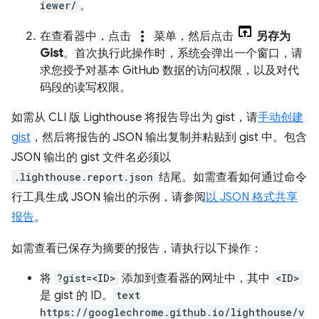
iewer/
。
more_vert
在查看器中，点击
菜单，然后点击
另存为
Gist
。首次执行此操作时，系统会弹出一个窗口，请
求您授予对基本 GitHub 数据的访问权限，以及对代
码段的读写权限。
如需从 CLI 版 Lighthouse 将报告导出为 gist，请
手动创建
gist
，然后将报告的 JSON 输出复制并粘贴到 gist 中。包含
JSON 输出的 gist 文件名必须以
.lighthouse.report.json
结尾。如需查看如何通过命令
行工具生成 JSON 输出的示例，请参阅
以 JSON 格式共享
报告
。
如需查看已保存为摘要的报告，请执行以下操作：
将
?gist=<ID>
添加到查看器的网址中，其中
<ID>
是 gist 的 ID。
text
https://googlechrome.github.io/lighthouse/v