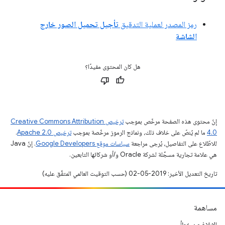
رمز المصدر لعملية التدقيق
تأجيل تحميل الصور خارج
الشاشة
هل كان المحتوى مفيدًا؟
إنّ محتوى هذه الصفحة مرخّص بموجب
ترخيص Creative Commons Attribution
4.0‏
ما لم يُنصّ على خلاف ذلك، ونماذج الرموز مرخّصة بموجب
ترخيص Apache 2.0‏
.
للاطّلاع على التفاصيل، يُرجى مراجعة
سياسات موقع Google Developers‏
. إنّ Java
هي علامة تجارية مسجَّلة لشركة Oracle و/أو شركائها التابعين.
تاريخ التعديل الأخير: 2019-05-02 (حسب التوقيت العالمي المتفَّق عليه)
مساهمة
الإبلاغ عن خطأ