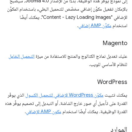
إلى نموذج يوفّر هذه الوظيفة. بدءًا من الإصدار Joomla 4.0، سيصبح
بالإمكان تفعيل مكوِّن إضافي مخصّص للتحميل البطيء باستخدام المكوِّن
الإضافي "Content - Lazy Loading Images". يمكنك أيضًا
استخدام
مكوِّن AMP إضافي
.
Magento
عليك تعديل نماذج الكتالوج والمنتج للاستفادة من ميزة
التحميل الخامل
للنظام الأساسي للويب.
Word
Press
يمكنك تثبيت
مكوّن WordPress الإضافي للتحميل الكسول
الذي يوفّر
القدرة على تأجيل أي صور خارج الشاشة، أو التبديل إلى تصميم يوفِّر هذه
القدرة الوظيفية. يمكنك أيضًا استخدام
مكون AMP الإضافي
.
الموارد