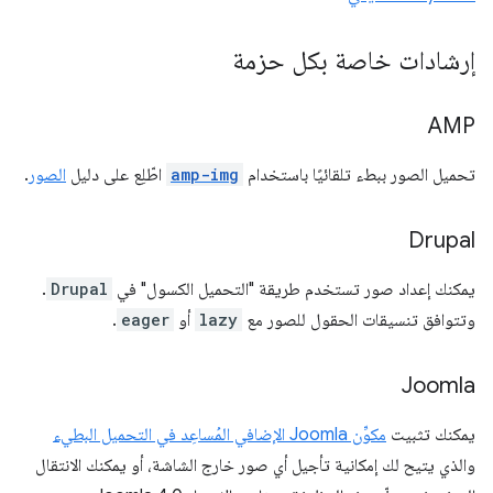
إرشادات خاصة بكل حزمة
AMP
تحميل الصور ببطء تلقائيًا باستخدام
amp-img
اطّلِع على دليل
الصور
.
Drupal
يمكنك إعداد صور تستخدم طريقة "التحميل الكسول" في
Drupal
.
وتتوافق تنسيقات الحقول للصور مع
lazy
أو
eager
.
Joomla
يمكنك تثبيت
مكوِّن Joomla الإضافي المُساعِد في التحميل البطيء
والذي يتيح لك إمكانية تأجيل أي صور خارج الشاشة، أو يمكنك الانتقال