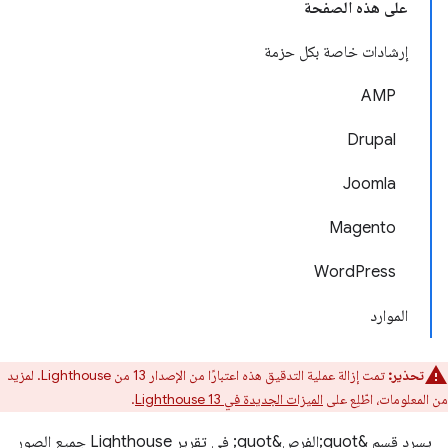
على هذه الصفحة
إرشادات خاصة بكل حزمة
AMP
Drupal
Joomla
Magento
WordPress
الموارد
تحذير:
تمت إزالة عملية التدقيق هذه اعتبارًا من الإصدار 13 من Lighthouse. لمزيد
من المعلومات، اطّلِع على
الميزات الجديدة في Lighthouse 13
.
يسرد قسم &quot;الفرص&quot; في تقرير Lighthouse جميع الصور