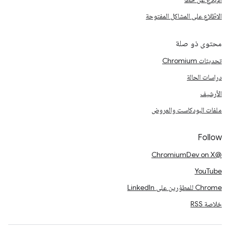
الاطّلاع على المشاكل المفتوحة
محتوى ذو صلة
تحديثات Chromium
دراسات الحالة
الأرشيف
ملفات البودكاست والعروض
Follow
@ChromiumDev on X
YouTube
Chrome للمطوّرين على LinkedIn
خلاصة RSS