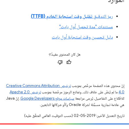
رمز التدقيق
تقليل وقت استجابة الخادم (TTFB)
مستندات "مدة تحميل أول بايت"
دليل تحسين وقت استجابة أول بايت
هل كان المحتوى مفيدًا؟
إنّ محتوى هذه الصفحة مرخّص بموجب
ترخيص Creative Commons Attribution
4.0‏
ما لم يُنصّ على خلاف ذلك، ونماذج الرموز مرخّصة بموجب
ترخيص Apache 2.0‏
.
للاطّلاع على التفاصيل، يُرجى مراجعة
سياسات موقع Google Developers‏
. إنّ Java
هي علامة تجارية مسجَّلة لشركة Oracle و/أو شركائها التابعين.
تاريخ التعديل الأخير: 2019-05-02 (حسب التوقيت العالمي المتفَّق عليه)