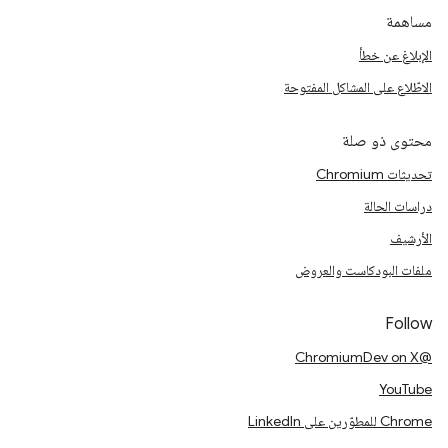
مساهمة
الإبلاغ عن خطأ
الاطّلاع على المشاكل المفتوحة
محتوى ذو صلة
تحديثات Chromium
دراسات الحالة
الأرشيف
ملفات البودكاست والعروض
Follow
@ChromiumDev on X
YouTube
Chrome للمطوّرين على LinkedIn