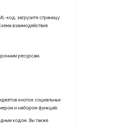
ML-код, загрузите страницу
Схема взаимодействия
оронним ресурсам.
виджетов кнопок социальных
змером и набором функций.
дным кодом. Вы также