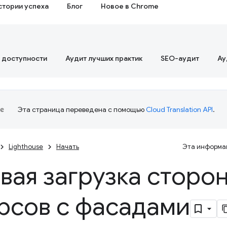
стории успеха
Блог
Новое в Chrome
 доступности
Аудит лучших практик
SEO-аудит
Ау
Эта страница переведена с помощью
Cloud Translation API
.
Lighthouse
Начать
Эта информац
вая загрузка сторо
рсов с фасадами