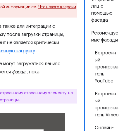
лиц с
ьной информации см.
Что нового в версии
помощью
фасада
а также для интеграции с
Рекомендуе
зу после загрузки страницы,
мые фасады
нт не является критически
енную загрузку
.
Встроенн
ый
е могут загружаться лениво
проигрыва
уется
фасад
, пока
тель
YouTube
встроенному стороннему элементу, но
Встроенн
 страницы.
ый
проигрыва
тель Vimeo
Онлайн-