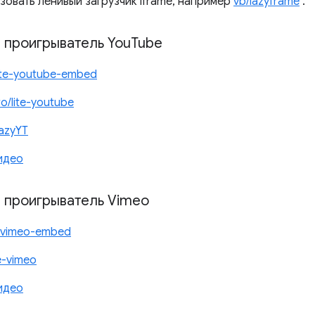
зовать ленивый загрузчик iframe, например
vb/lazyframe
.
 проигрыватель You
Tube
/lite-youtube-embed
iro/lite-youtube
lazyYT
видео
 проигрыватель Vimeo
e-vimeo-embed
te-vimeo
видео