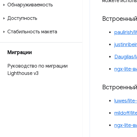
можете исполь
Обнаруживаемость
Встроенный
Доступность
Стабильность макета
paulirish
justinribe
Миграции
Daugilas/
Руководство по миграции
ngx-lite-
Lighthouse v3
Встроенный
luwes/lit
mildoff/li
ngx-lite-