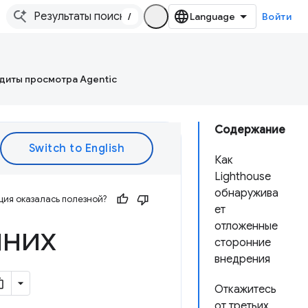
/
Войти
диты просмотра Agentic
Содержание
Как
Lighthouse
обнаружива
ия оказалась полезной?
ет
нних
отложенные
сторонние
внедрения
Откажитесь
от третьих