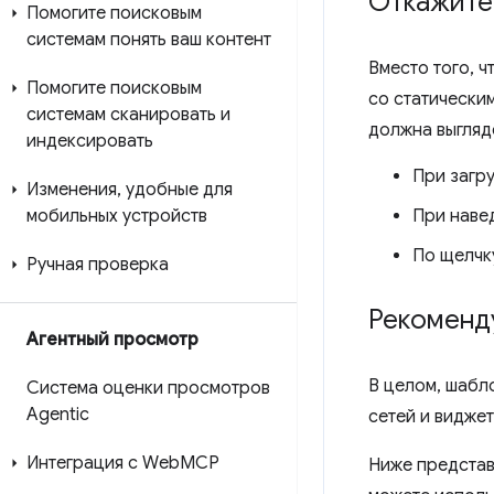
Откажите
Помогите поисковым
системам понять ваш контент
Вместо того, 
Помогите поисковым
со статически
системам сканировать и
должна выгляд
индексировать
При загру
Изменения
,
удобные для
мобильных устройств
При наве
По щелчк
Ручная проверка
Рекоменд
Агентный просмотр
В целом, шабл
Система оценки просмотров
Agentic
сетей и видже
Интеграция с Web
MCP
Ниже представ