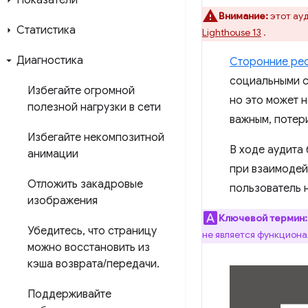
Показатели
Внимание:
этот ауд
Статистика
Lighthouse 13
.
Диагностика
Сторонние ре
социальными с
Избегайте огромной
но это может н
полезной нагрузки в сети
важным, потер
Избегайте некомпозитной
В ходе аудита
анимации
при взаимодей
Отложить закадровые
пользователь н
изображения
Ключевой термин:
Убедитесь
,
что страницу
не является функциона
можно восстановить из
кэша возврата
/
передачи
.
Поддерживайте