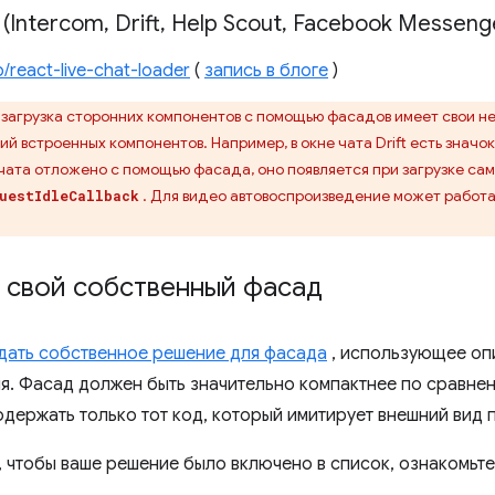
 (Intercom
,
Drift
,
Help Scout
,
Facebook Messeng
p/react-live-chat-loader
(
запись в блоге
)
 загрузка сторонних компонентов с помощью фасадов имеет свои н
й встроенных компонентов. Например, в окне чата Drift есть значо
чата отложено с помощью фасада, оно появляется при загрузке сам
. Для видео автовоспроизведение может работа
uestIdleCallback
 свой собственный фасад
дать собственное решение для фасада
, использующее оп
я. Фасад должен быть значительно компактнее по сравне
одержать только тот код, который имитирует внешний вид 
е, чтобы ваше решение было включено в список, ознакомьт