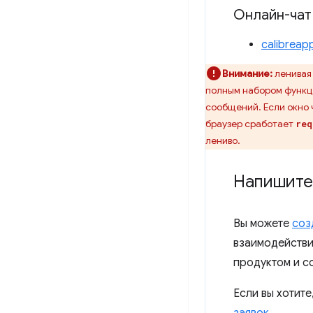
Онлайн-чат
calibreap
Внимание:
ленивая
полным набором функци
сообщений. Если окно 
браузер сработает
req
лениво.
Напишите
Вы можете
соз
взаимодействи
продуктом и с
Если вы хотит