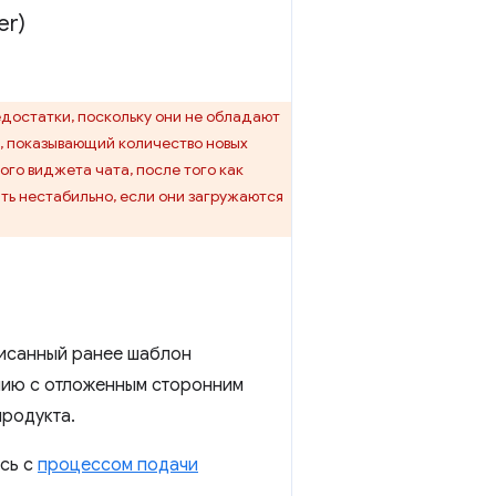
er)
едостатки, поскольку они не обладают
к, показывающий количество новых
ого виджета чата, после того как
ть нестабильно, если они загружаются
исанный ранее шаблон
нию с отложенным сторонним
продукта.
есь с
процессом подачи