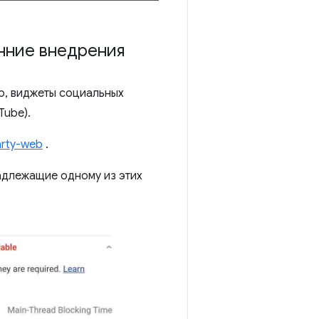
нние внедрения
р, виджеты социальных
Tube).
arty-web
.
адлежащие одному из этих