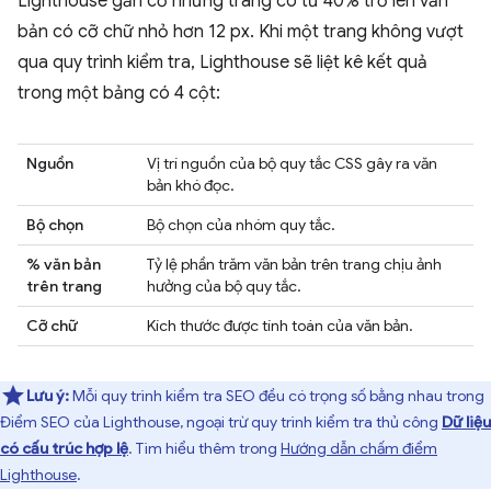
Lighthouse gắn cờ những trang có từ 40% trở lên văn
bản có cỡ chữ nhỏ hơn 12 px. Khi một trang không vượt
qua quy trình kiểm tra, Lighthouse sẽ liệt kê kết quả
trong một bảng có 4 cột:
Nguồn
Vị trí nguồn của bộ quy tắc CSS gây ra văn
bản khó đọc.
Bộ chọn
Bộ chọn của nhóm quy tắc.
% văn bản
Tỷ lệ phần trăm văn bản trên trang chịu ảnh
trên trang
hưởng của bộ quy tắc.
Cỡ chữ
Kích thước được tính toán của văn bản.
Lưu ý:
Mỗi quy trình kiểm tra SEO đều có trọng số bằng nhau trong
Điểm SEO của Lighthouse, ngoại trừ quy trình kiểm tra thủ công
Dữ liệu
có cấu trúc hợp lệ
. Tìm hiểu thêm trong
Hướng dẫn chấm điểm
Lighthouse
.