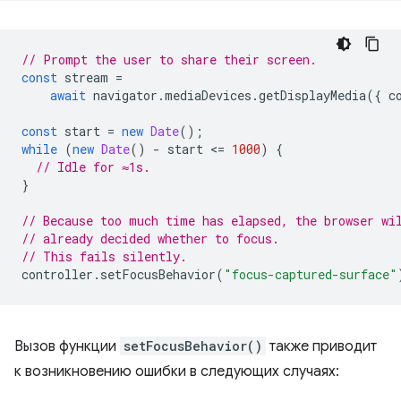
// Prompt the user to share their screen.
const
stream
=
await
navigator
.
mediaDevices
.
getDisplayMedia
({
c
const
start
=
new
Date
();
while
(
new
Date
()
-
start
<
=
1000
)
{
// Idle for ≈1s.
}
// Because too much time has elapsed, the browser wi
// already decided whether to focus.
// This fails silently.
controller
.
setFocusBehavior
(
"focus-captured-surface"
Вызов функции
setFocusBehavior()
также приводит
к возникновению ошибки в следующих случаях: