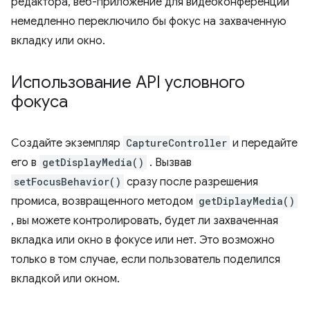
редактора, веб-приложение для видеоконференций
немедленно переключило бы фокус на захваченную
вкладку или окно.
Использование API условного
фокуса
Создайте экземпляр
CaptureController
и передайте
его в
getDisplayMedia()
. Вызвав
setFocusBehavior()
сразу после разрешения
промиса, возвращенного методом
getDiplayMedia()
, вы можете контролировать, будет ли захваченная
вкладка или окно в фокусе или нет. Это возможно
только в том случае, если пользователь поделился
вкладкой или окном.