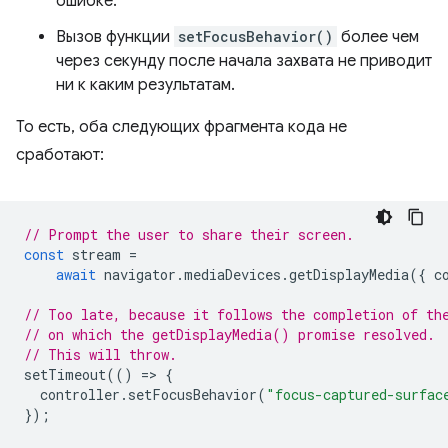
ошибке.
Вызов функции
setFocusBehavior()
более чем
через секунду после начала захвата не приводит
ни к каким результатам.
То есть, оба следующих фрагмента кода не
сработают:
// Prompt the user to share their screen.
const
stream
=
await
navigator
.
mediaDevices
.
getDisplayMedia
({
c
// Too late, because it follows the completion of th
// on which the getDisplayMedia() promise resolved.
// This will throw.
setTimeout
(()
=
>
{
controller
.
setFocusBehavior
(
"focus-captured-surfac
});