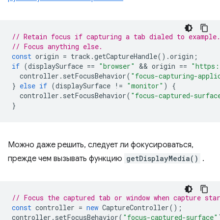
// Retain focus if capturing a tab dialed to example
// Focus anything else.
const
origin
=
track
.
getCaptureHandle
().
origin
;
if
(
displaySurface
==
"browser"
 && 
origin
==
"https:
controller
.
setFocusBehavior
(
"focus-capturing-appli
}
else
if
(
displaySurface
!=
"monitor"
)
{
controller
.
setFocusBehavior
(
"focus-captured-surfac
}
Можно даже решить, следует ли фокусироваться,
прежде чем вызывать функцию
getDisplayMedia()
.
// Focus the captured tab or window when capture sta
const
controller
=
new
CaptureController
();
controller
.
setFocusBehavior
(
"focus-captured-surface"