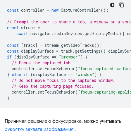
const
controller
=
new
CaptureController
();
// Prompt the user to share a tab, a window or a scr
const
stream
=
await
navigator
.
mediaDevices
.
getDisplayMedia
({
c
const
[
track
]
=
stream
.
getVideoTracks
();
const
displaySurface
=
track
.
getSettings
().
displaySu
if
(
displaySurface
==
"browser"
)
{
// Focus the captured tab.
controller
.
setFocusBehavior
(
"focus-captured-surfac
}
else
if
(
displaySurface
==
"window"
)
{
// Do not move focus to the captured window.
// Keep the capturing page focused.
controller
.
setFocusBehavior
(
"focus-capturing-appli
}
Принимая решение о фокусировке, можно учитывать
рукоятку захвата изображения
.