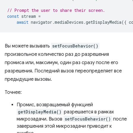
// Prompt the user to share their screen.
const
stream
=
await
navigator
.
mediaDevices
.
getDisplayMedia
({
c
Вы можете вызывать
setFocusBehavior()
произвольное количество раз до разрешения
промиса или, максимум, один раз сразу после его
разрешения. Последний вызов переопределяет все
предыдущие вызовы.
Точнее:
Промис, возвращаемый функцией
getDisplayMedia()
разрешается в рамках
микрозадачи. Вызов
setFocusBehavior()
после
завершения этой микрозадачи приводит к