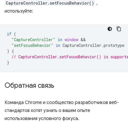
CaptureController.setFocusBehavior()
,
используйте:
if
(
"CaptureController"
in
window
"setFocusBehavior"
in
CaptureController
.
prototype
)
{
// CaptureController.setFocusBehavior() is support
}
Обратная связь
Команда Chrome и сообщество разработчиков веб-
стандартов хотят узнать о вашем опыте
использования условного фокуса.