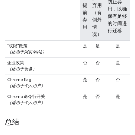
防止弃
提
弃用
用，以确
前
（有
保有足够
弃
例外
的时间进
用
情
行迁移
况）
“权限”政策
是
是
是
（适用于网页/网站）
企业政策
否
否
是
（适用于设备）
Chrome flag
是
否
否
（适用于个人用户）
Chrome 命令行开关
是
否
是
（适用于个人用户）
总结