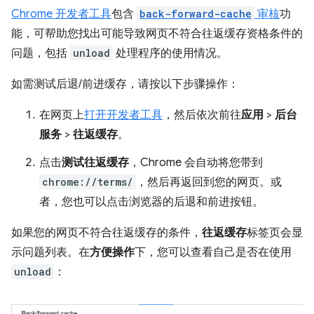
Chrome 开发者工具
包含
back-forward-cache
审核
功
能，可帮助您找出可能导致网页不符合往返缓存资格条件的
问题，包括
unload
处理程序的使用情况。
如需测试后退/前进缓存，请按以下步骤操作：
在网页上
打开开发者工具
，然后依次前往
应用
>
后台
服务
>
往返缓存
。
点击
测试往返缓存
，Chrome 会自动将您带到
chrome://terms/
，然后再返回到您的网页。或
者，您也可以点击浏览器的后退和前进按钮。
如果您的网页不符合往返缓存的条件，
往返缓存
标签页会显
示问题列表。在
方便操作
下，您可以查看自己是否在使用
unload
：