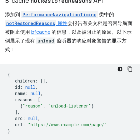
Bfcache
not
Restored
Reasons
API
添加到
PerformanceNavigationTiming
类中的
notRestoredReasons
属性
会报告有关文档是否因导航而
被阻止使用
bfcache
的信息，以及被阻止的原因。以下示
例展示了现有
unload
监听器的响应对象警告的显示方
式：
{
children
:
[],
id
:
null
,
name
:
null
,
reasons
:
[
{
"reason"
,
"unload-listener"
}
],
src
:
null
,
url
:
"https://www.example.com/page/"
}