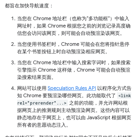
都旨在加快导航速度：
当您在 Chrome 地址栏（也称为“多功能框”）中输入
网址时，如果 Chrome 根据您之前的浏览记录高度确
信您会访问该网页，则可能会自动预渲染该网页。
当您使用书签栏时，Chrome 可能会在您将指针悬停
在某个书签按钮上时自动预渲染相应网页。
当您在 Chrome 地址栏中输入搜索字词时，如果搜索
引擎指示 Chrome 这样做，Chrome 可能会自动预渲
染搜索结果页面。
网站可以使用
Speculation Rules API
以程序化方式告
知 Chrome 要预渲染哪些网页。此功能取代了
<link
rel="prerender"...>
之前的功能，并允许网站根
据网页上的推测规则主动预渲染网页。这些内容可以
静态地存在于网页上，也可以由 JavaScript 根据网页
所有者的意愿动态注入。