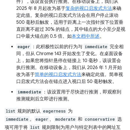
件），该设置会执行推测。在移动设备上，我们从
2025 年 8 月起改为基于
复杂的视口启发式方法
来确
定此值。复杂的视口启发式方法会在用户停止滚动
500 毫秒后触发，适用于距离上一次指针按下位置垂
直距离不超过 30% 的锚点，其中锚点的大小至少是视
口中最大锚点的 0.5 倍。如
本文档中所述
。
eager
：此积极性以前的行为与
immediate
完全相
同，但从 Chrome 143 开始发生了变化。在桌面设备
上，如果您将指针悬停在链接上 10 毫秒，该设置会
执行推测。在移动设备上，我们从 2026 年 1 月开始
改为基于
简单的视口启发式方法
来确定此值。简单视
口启发式方法会在锚点进入视口后 50 毫秒触发。
immediate
：该设置用于尽快进行推测，即观察到
推测规则后立即进行推测。
list
规则的默认
eagerness
为
immediate
。
eager
、
moderate
和
conservative
选
项可用于将
list
规则限制为用户与特定列表中的网址互