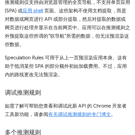
推测规则仅支持由浏览器管理的全页导航，不支持单页应用
(SPA) 或
应用 shell
页面。这些架构不使用文档提取，而是
对数据或网页进行 API 或部分提取，然后对提取的数据或
网页进行处理并显示在当前网页中。应用可以在推测规则之
外预提取这些所谓的“软导航”所需的数据，但无法预渲染这
些数据。
Speculation Rules 可用于从上一页预渲染应用本身。这有
助于抵消某些 SPA 的部分额外初始加载费用。不过，应用
内的路线更改无法预渲染。
调试推测规则
如需了解可帮助您查看和调试此新 API 的 Chrome 开发者
工具新功能，请参阅
有关调试推测规则的专门博文
。
多个推测规则