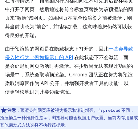
在每种情况下，预渲染的行为都如同在不可见的后台标签页
中打开了网页，然后通过将前台标签页替换为该预渲染的网
页来“激活”该网页。如果网页在完全预渲染之前被激活，则
其当前状态为“前台”，并继续加载，这意味着您仍然可以获
得良好的开端。
由于预渲染的网页是在隐藏状态下打开的，因此
一些会导致
侵入性行为（例如提示）的 API
在此状态下不会激活，而
是会延迟到网页激活时再激活。在少数尚无法实现此功能的
场景中，系统会取消预渲染。Chrome 团队正在努力将预渲
染取消原因作为 API 公开，并增强开发者工具的功能，以
便更轻松地识别此类边缘情况。
注意
：预渲染的网页应被视为提示和渐进增强。与
不同，
preload
预渲染是一种推测性
提示
，浏览器可能会根据用户设置、当前内存用量或
其他启发式方法选择不执行该提示。