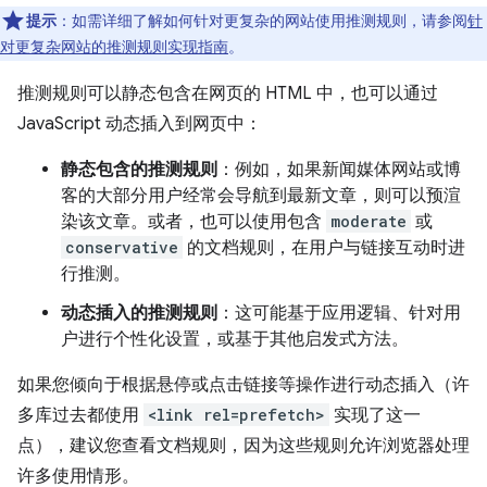
提示
：如需详细了解如何针对更复杂的网站使用推测规则，请参阅
针
对更复杂网站的推测规则实现指南
。
推测规则可以静态包含在网页的 HTML 中，也可以通过
JavaScript 动态插入到网页中：
静态包含的推测规则
：例如，如果新闻媒体网站或博
客的大部分用户经常会导航到最新文章，则可以预渲
染该文章。或者，也可以使用包含
moderate
或
conservative
的文档规则，在用户与链接互动时进
行推测。
动态插入的推测规则
：这可能基于应用逻辑、针对用
户进行个性化设置，或基于其他启发式方法。
如果您倾向于根据悬停或点击链接等操作进行动态插入（许
多库过去都使用
<link rel=prefetch>
实现了这一
点），建议您查看文档规则，因为这些规则允许浏览器处理
许多使用情形。