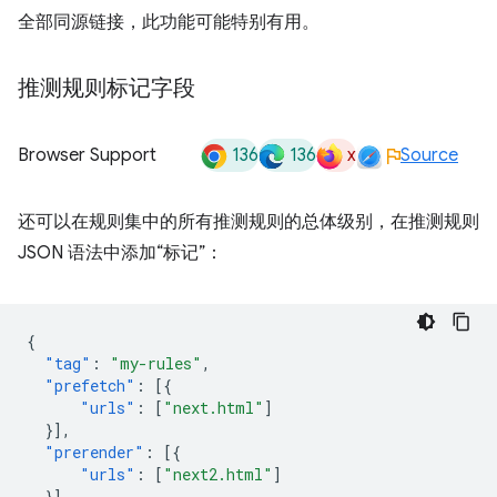
全部同源链接，此功能可能特别有用。
推测规则标记字段
136
136
x
Browser Support
Source
还可以在规则集中的所有推测规则的总体级别，在推测规则
JSON 语法中添加“标记”：
{
"tag"
:
"my-rules"
,
"prefetch"
:
[{
"urls"
:
[
"next.html"
]
}],
"prerender"
:
[{
"urls"
:
[
"next2.html"
]
}]