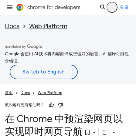
登录
Docs
Web Platform
Google 会使用 AI 技术将内容翻译成您偏好的语言。AI 翻译可能包
含错误。
首页
Docs
Web Platform
该内容对您有帮助吗？
在 Chrome 中预渲染网页以
实现即时网页导航