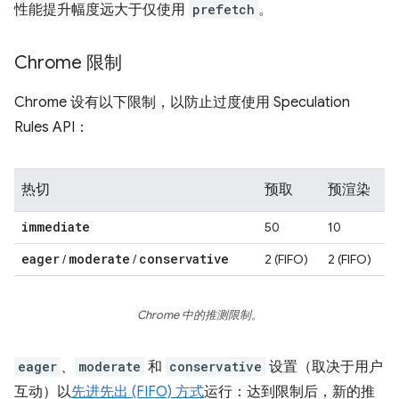
性能提升幅度远大于仅使用
prefetch
。
Chrome 限制
Chrome 设有以下限制，以防止过度使用 Speculation
Rules API：
热切
预取
预渲染
immediate
50
10
eager
moderate
conservative
/
/
2 (FIFO)
2 (FIFO)
Chrome 中的推测限制。
eager
、
moderate
和
conservative
设置（取决于用户
互动）以
先进先出 (FIFO) 方式
运行：达到限制后，新的推