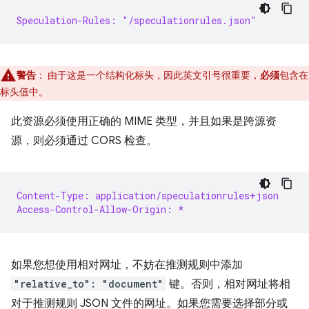
Speculation-Rules: "/speculationrules.json"
警告
：
由于这是一个结构化标头，因此英文引号很重要，
必须
包含在
标头值中。
此资源必须使用正确的 MIME 类型，并且如果是跨源资
源，则必须通过 CORS 检查。
Content-Type: application/speculationrules+json
Access-Control-Allow-Origin: *
如果您想使用相对网址，不妨在推测规则中添加
"relative_to": "document"
键。否则，相对网址将相
对于推测规则 JSON 文件的网址。如果您需要选择部分或