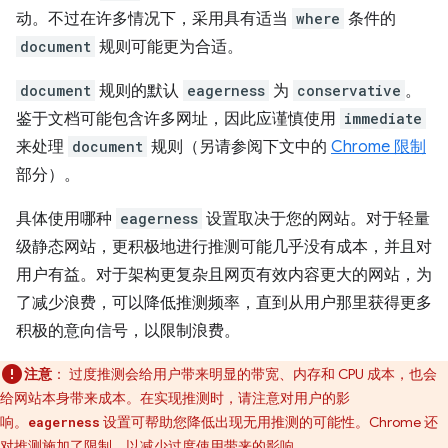
动。不过在许多情况下，采用具有适当
where
条件的
document
规则可能更为合适。
document
规则的默认
eagerness
为
conservative
。
鉴于文档可能包含许多网址，因此应谨慎使用
immediate
来处理
document
规则（另请参阅下文中的
Chrome 限制
部分）。
具体使用哪种
eagerness
设置取决于您的网站。对于轻量
级静态网站，更积极地进行推测可能几乎没有成本，并且对
用户有益。对于架构更复杂且网页有效内容更大的网站，为
了减少浪费，可以降低推测频率，直到从用户那里获得更多
积极的意向信号，以限制浪费。
注意
：
过度推测会给用户带来明显的带宽、内存和 CPU 成本，也会
给网站本身带来成本。在实现推测时，请注意对用户的影
响。
设置可帮助您降低出现无用推测的可能性。Chrome 还
eagerness
对推测施加了
限制
，以减少过度使用带来的影响。