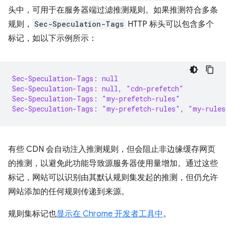
头中，可用于在服务器端过滤推测规则。如果推测符合多条
规则，
Sec-Speculation-Tags
HTTP 标头可以包含多个
标记，如以下示例所示：
Sec-Speculation-Tags: null
Sec-Speculation-Tags: null, "cdn-prefetch"
Sec-Speculation-Tags: "my-prefetch-rules"
Sec-Speculation-Tags: "my-prefetch-rules", "my-rules
有些 CDN 会自动注入推测规则，但会阻止非边缘缓存网页
的推测，以避免此功能导致源服务器使用量增加。通过这些
标记，网站可以识别由其默认规则集发起的推测，但仍允许
网站添加的任何规则传递到来源。
规则集标记也
显示在 Chrome 开发者工具中
。