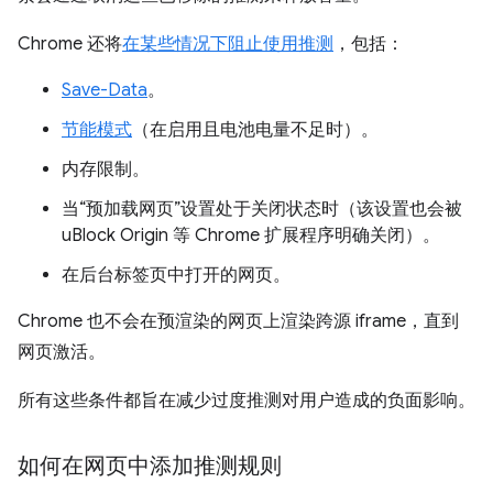
Chrome 还将
在某些情况下阻止使用推测
，包括：
Save-Data
。
节能模式
（在启用且电池电量不足时）。
内存限制。
当“预加载网页”设置处于关闭状态时（该设置也会被
uBlock Origin 等 Chrome 扩展程序明确关闭）。
在后台标签页中打开的网页。
Chrome 也不会在预渲染的网页上渲染跨源 iframe，直到
网页激活。
所有这些条件都旨在减少过度推测对用户造成的负面影响。
如何在网页中添加推测规则