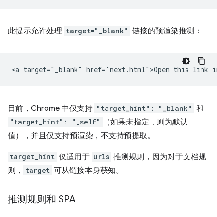
此提示允许处理
target="_blank"
链接的预渲染推测：
目前，Chrome 中仅支持
"target_hint": "_blank"
和
"target_hint": "_self"
（如果未指定，则为默认
值），并且仅支持预渲染，不支持预提取。
target_hint
仅适用于
urls
推测规则，因为对于文档规
则，
target
可从链接本身获知。
推测规则和 SPA