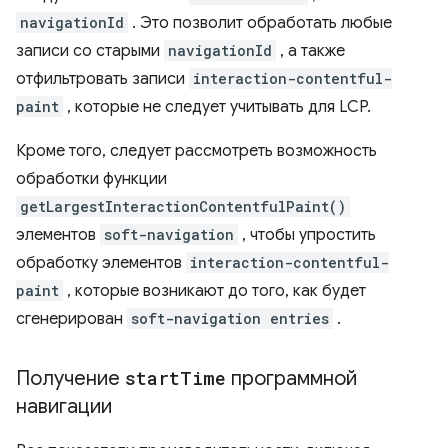
navigationId
. Это позволит обработать любые
записи со старыми
navigationId
, а также
отфильтровать записи
interaction-contentful-
paint
, которые не следует учитывать для LCP.
Кроме того, следует рассмотреть возможность
обработки функции
getLargestInteractionContentfulPaint()
элементов
soft-navigation
, чтобы упростить
обработку элементов
interaction-contentful-
paint
, которые возникают до того, как будет
сгенерирован
soft-navigation entries
.
Получение
start
Time
программной
навигации