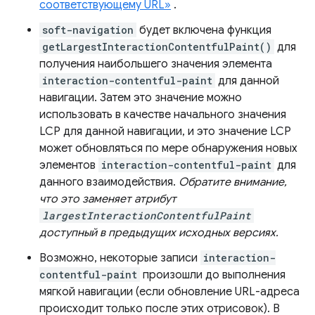
соответствующему URL»
.
soft-navigation
будет включена функция
getLargestInteractionContentfulPaint()
для
получения наибольшего значения элемента
interaction-contentful-paint
для данной
навигации. Затем это значение можно
использовать в качестве начального значения
LCP для данной навигации, и это значение LCP
может обновляться по мере обнаружения новых
элементов
interaction-contentful-paint
для
данного взаимодействия.
Обратите внимание,
что это заменяет атрибут
largestInteractionContentfulPaint
доступный в предыдущих исходных версиях.
Возможно, некоторые записи
interaction-
contentful-paint
произошли до выполнения
мягкой навигации (если обновление URL-адреса
происходит только после этих отрисовок). В