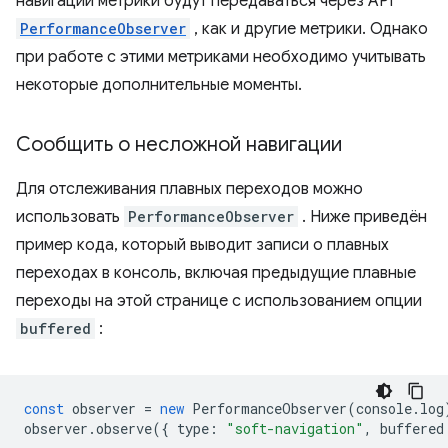
навигации метрики будут передаваться через API
PerformanceObserver
, как и другие метрики. Однако
при работе с этими метриками необходимо учитывать
некоторые дополнительные моменты.
Сообщить о несложной навигации
Для отслеживания плавных переходов можно
использовать
PerformanceObserver
. Ниже приведён
пример кода, который выводит записи о плавных
переходах в консоль, включая предыдущие плавные
переходы на этой странице с использованием опции
buffered
:
const
observer
=
new
PerformanceObserver
(
console
.
log
observer
.
observe
({
type
:
"soft-navigation"
,
buffered