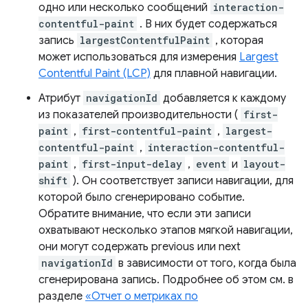
одно или несколько сообщений
interaction-
contentful-paint
. В них будет содержаться
запись
largestContentfulPaint
, которая
может использоваться для измерения
Largest
Contentful Paint (LCP)
для плавной навигации.
Атрибут
navigationId
добавляется к каждому
из показателей производительности (
first-
paint
,
first-contentful-paint
,
largest-
contentful-paint
,
interaction-contentful-
paint
,
first-input-delay
,
event
и
layout-
shift
). Он соответствует записи навигации, для
которой было сгенерировано событие.
Обратите внимание, что если эти записи
охватывают несколько этапов мягкой навигации,
они могут содержать previous или next
navigationId
в зависимости от того, когда была
сгенерирована запись. Подробнее об этом см. в
разделе
«Отчет о метриках по