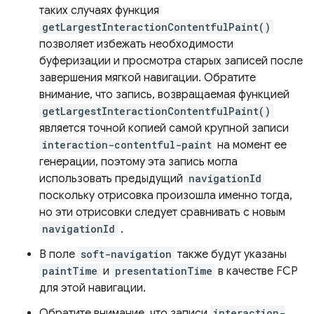
таких случаях функция
getLargestInteractionContentfulPaint()
позволяет избежать необходимости
буферизации и просмотра старых записей после
завершения мягкой навигации. Обратите
внимание, что запись, возвращаемая функцией
getLargestInteractionContentfulPaint()
является точной копией самой крупной записи
interaction-contentful-paint
на момент ее
генерации, поэтому эта запись могла
использовать предыдущий
navigationId
поскольку отрисовка произошла именно тогда,
но эти отрисовки следует сравнивать с новым
navigationId
.
В поле
soft-navigation
также будут указаны
paintTime
и
presentationTime
в качестве FCP
для этой навигации.
Обратите внимание, что записи
interaction-