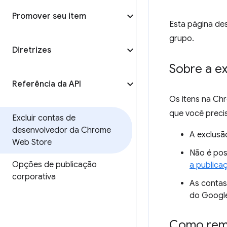
Promover seu item
Esta página de
grupo.
Diretrizes
Sobre a e
Referência da API
Os itens na Ch
que você precis
Excluir contas de
desenvolvedor da Chrome
A exclusã
Web Store
Não é pos
Opções de publicação
a publica
corporativa
As contas
do Google
Como remo