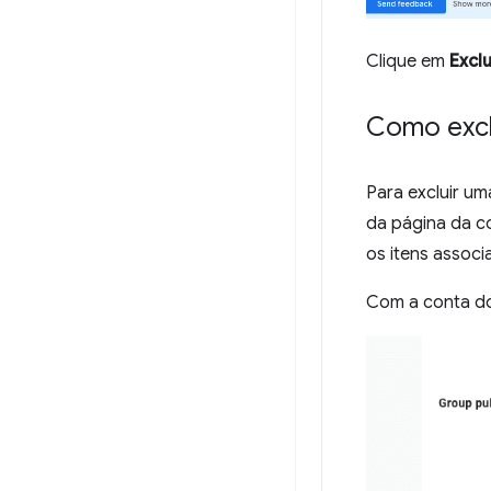
Clique em
Excl
Como excl
Para excluir u
da página da c
os itens associ
Com a conta do