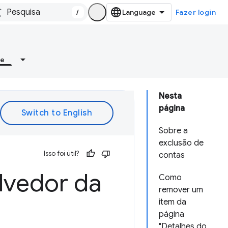
/
Fazer login
re
Nesta
página
Sobre a
exclusão de
Isso foi útil?
contas
lvedor da
Como
remover um
item da
página
"Detalhes do