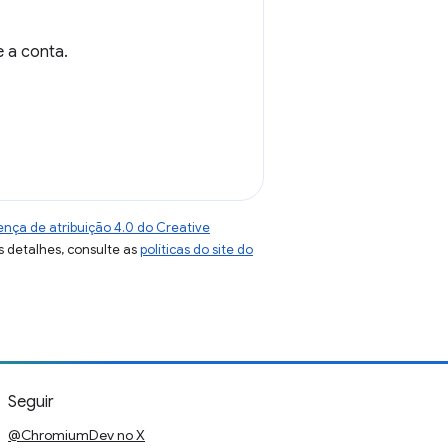
 a conta.
ença de atribuição 4.0 do Creative
s detalhes, consulte as
políticas do site do
Seguir
@ChromiumDev no X