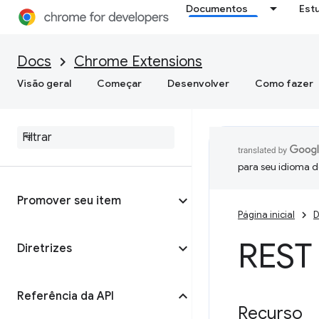
Documentos
Est
Antes da publicação
Docs
Chrome Extensions
Visão geral
Começar
Desenvolver
Como fazer
Publicar pela primeira vez
Gerenciar seu item
para seu idioma d
Promover seu item
Página inicial
D
REST
Diretrizes
Referência da API
Recurso