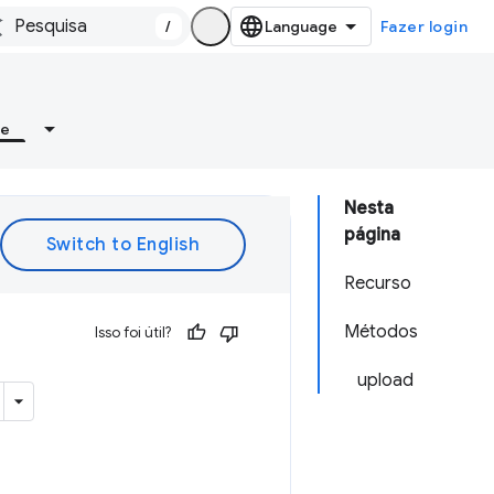
/
Fazer login
re
Nesta
página
Recurso
Métodos
Isso foi útil?
upload