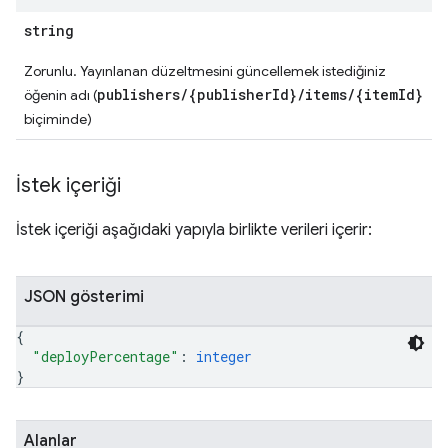
string
Zorunlu. Yayınlanan düzeltmesini güncellemek istediğiniz
publishers/{publisherId}/items/{itemId}
öğenin adı (
biçiminde)
İstek içeriği
İstek içeriği aşağıdaki yapıyla birlikte verileri içerir:
JSON gösterimi
{
"deployPercentage"
: 
integer
}
Alanlar