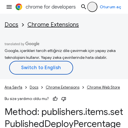
Oturum aç
Docs
Chrome Extensions
Google, içerikleri tercih ettiğiniz dile çevirmek için yapay zeka
teknolojisini kullanır. Yapay zeka çevirilerinde hata olabilir.
Ana Sayfa
Docs
Chrome Extensions
Chrome Web Store
Bu size yardımcı oldu mu?
Method: publishers
.
items
.
set
Published
Deploy
Percentage