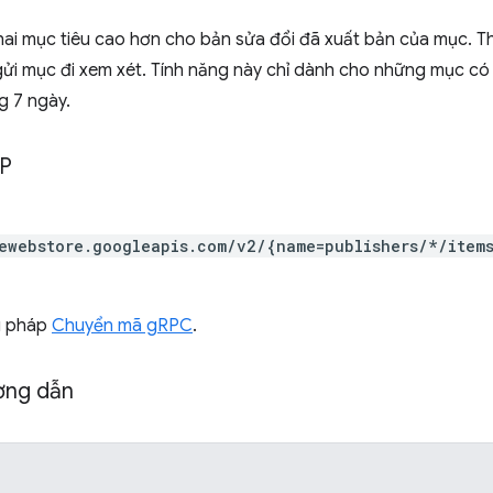
 khai mục tiêu cao hơn cho bản sửa đổi đã xuất bản của mục. 
ửi mục đi xem xét. Tính năng này chỉ dành cho những mục c
g 7 ngày.
TP
ewebstore.googleapis.com/v2/{name=publishers/*/item
ú pháp
Chuyển mã gRPC
.
ờng dẫn