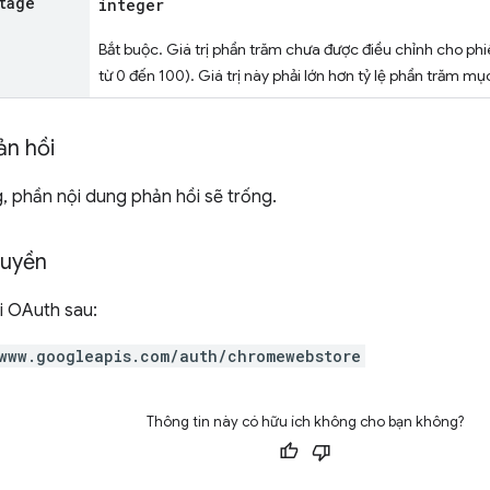
tage
integer
Bắt buộc. Giá trị phần trăm chưa được điều chỉnh cho ph
từ 0 đến 100). Giá trị này phải lớn hơn tỷ lệ phần trăm mục 
ản hồi
, phần nội dung phản hồi sẽ trống.
quyền
i OAuth sau:
www.googleapis.com/auth/chromewebstore
Thông tin này có hữu ích không cho bạn không?