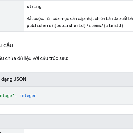
string
Bắt buộc. Tên của mục cần cập nhật phiên bản đã xuất b
publishers/{publisherId}/items/{itemId}
u cầu
u chứa dữ liệu với cấu trúc sau:
i dạng JSON
ntage"
: 
integer