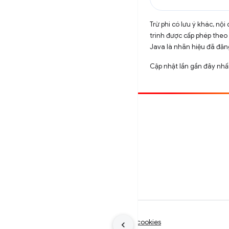
Trừ phi có lưu ý khác, n
trình được cấp phép theo
Java là nhãn hiệu đã đăng
Cập nhật lần gần đây nhấ
Đóng góp
Báo cáo lỗi
Xem các sự cố mở
Điều khoản
Quyền riêng tư
Manage cookies