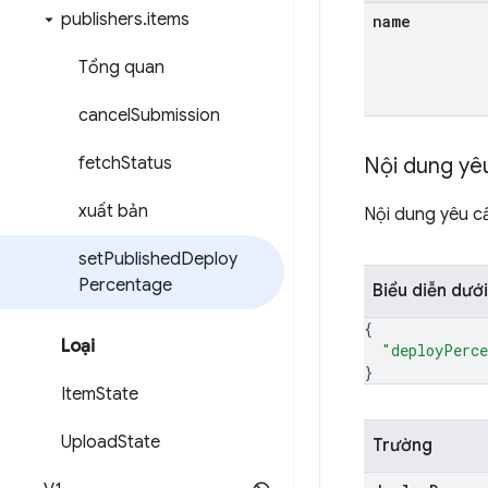
publishers
.
items
name
Tổng quan
cancel
Submission
fetch
Status
Nội dung yê
xuất bản
Nội dung yêu cầ
set
Published
Deploy
Percentage
Biểu diễn dướ
{
Loại
"deployPerce
}
Item
State
Upload
State
Trường