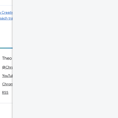
của Creative Commons
và các mẫu mã lập
sách trang web của Google Developers
.
Theo dõi
@ChromiumDev trên X
YouTube
Chrome dành cho nhà phát triển trên LinkedIn
RSS