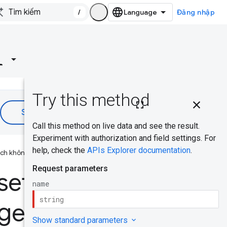
/
Đăng nhập
Trên trang
này
Yêu cầu
HTTP
 ích không cho bạn không?
Tham số
set
đường dẫn
Nội dung
ge
yêu cầu