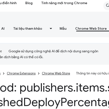
 điển hình
Blog
Tính năng mới trong Chrome
AI
Tài liệu tham khảo
Mẫu
Chrome Web Store
Google sử dụng công nghệ AI để dịch nội dung sang ngôn
ản dịch bằng AI có thể có lỗi.
s
Chrome Extensions
Chrome Web Store
Thông tin này có hữu
od: publishers
.
items
.
ished
Deploy
Percenta