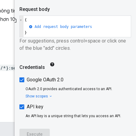
Nội dung
Thông tin này sẽ được cập nhật
phản hồi
ó hơn 10.000 người dùng đang
Phạm vi uỷ
quyền
Dùng thử!
s/*}:setPublishedDeployPer