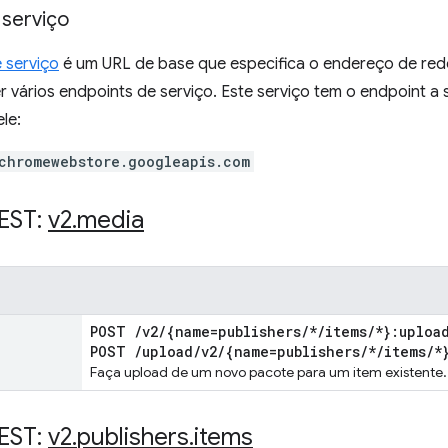
 serviço
 serviço
é um URL de base que especifica o endereço de red
r vários endpoints de serviço. Este serviço tem o endpoint a 
ele:
chromewebstore.googleapis.com
EST:
v2
.
media
POST
/
v2
/
{name=publishers
/
*
/
items
/
*}:uploa
POST
/
upload
/
v2
/
{name=publishers
/
*
/
items
/
*
Faça upload de um novo pacote para um item existente.
EST:
v2
.
publishers
.
items