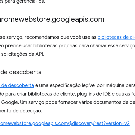
s para gerenciá-los.
chromewebstore
.
googleapis
.
com
se serviço, recomendamos que você use as
bibliotecas de cl
vo precise usar bibliotecas próprias para chamar esse serviço
 solicitações da API.
de descoberta
de descoberta
é uma especificação legível por máquina par
do para criar bibliotecas de cliente, plug-ins de IDE e outras
 Google. Um serviço pode fornecer vários documentos de de
mento de detecção:
hromewebstore.googleapis.com/$discovery/rest?version=v2