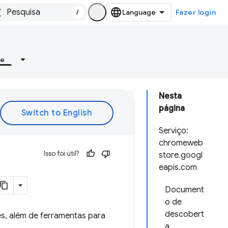
/
Fazer login
re
Nesta
página
Serviço:
chromeweb
Isso foi útil?
store.googl
eapis.com
Document
o de
descobert
s, além de ferramentas para
a