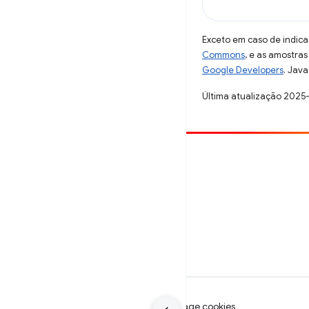
Exceto em caso de indica
Commons
, e as amostra
Google Developers
. Java
Última atualização 2025
Contribuir
Registre um bug
Veja as questões em aberto
Termos de Serviço
Privacidade
Manage cookies