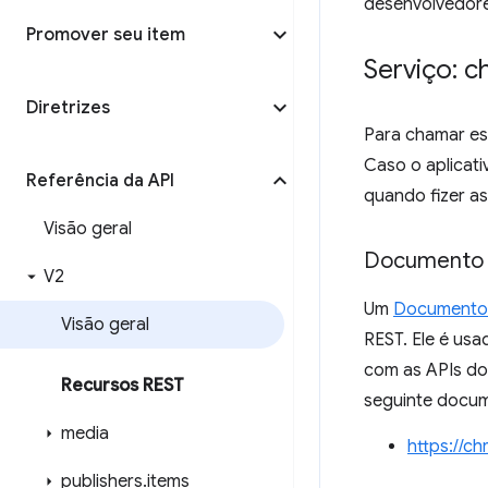
desenvolvedore
Promover seu item
Serviço: 
Diretrizes
Para chamar es
Caso o aplicati
Referência da API
quando fizer as
Visão geral
Documento 
V2
Um
Documento 
Visão geral
REST. Ele é usa
com as APIs do
Recursos REST
seguinte docu
media
https://c
publishers
.
items