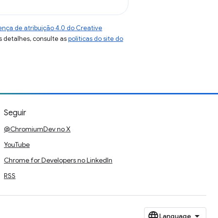
ença de atribuição 4.0 do Creative
s detalhes, consulte as
políticas do site do
Seguir
@ChromiumDev no X
YouTube
Chrome for Developers no LinkedIn
RSS