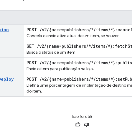
sion
POST
/
v2
/
{name=publishers
/
*
/
items
/
*}:cance
Cancela o envio ativo atual de um item, se houver.
GET
/
v2
/
{name=publishers
/
*
/
items
/
*}:fetch
S
Busca o status de um item.
POST
/
v2
/
{name=publishers
/
*
/
items
/
*}:publi
Envie o item para publicação na loja.
Deploy
POST
/
v2
/
{name=publishers
/
*
/
items
/
*}:set
Pu
Defina uma porcentagem de implantação de destino mais
do item.
Isso foi útil?