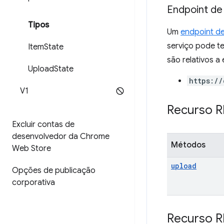
Endpoint de
Tipos
Um
endpoint de
serviço pode te
Item
State
são relativos a 
Upload
State
https://
V1
Recurso R
Excluir contas de
desenvolvedor da Chrome
Métodos
Web Store
upload
Opções de publicação
corporativa
Recurso R