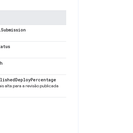
l
Submission
tatus
sh
blished
Deploy
Percentage
 alta para a revisão publicada