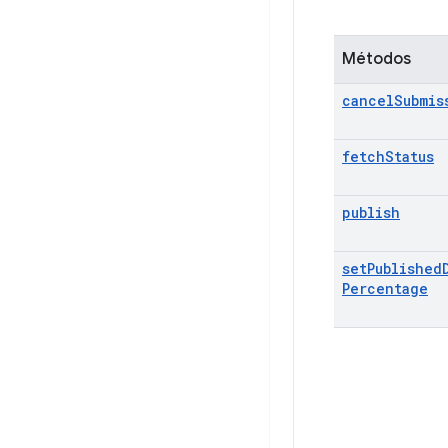
Métodos
cancel
Submis
fetch
Status
publish
set
Published
Percentage