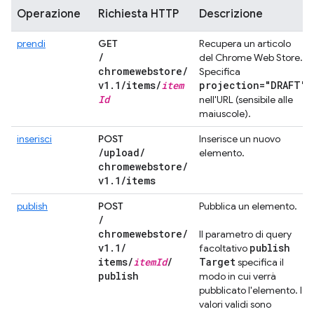
Operazione
Richiesta HTTP
Descrizione
prendi
GET
Recupera un articolo
/
del Chrome Web Store.
chromewebstore
/
Specifica
v1
.
1
/
items
/
item
projection="DRAFT"
Id
nell'URL (sensibile alle
maiuscole).
inserisci
POST
Inserisce un nuovo
/
upload
/
elemento.
chromewebstore
/
v1
.
1
/
items
publish
POST
Pubblica un elemento.
/
chromewebstore
/
Il parametro di query
v1
.
1
/
publish
facoltativo
items
/
item
Id
/
Target
specifica il
publish
modo in cui verrà
pubblicato l'elemento. I
valori validi sono