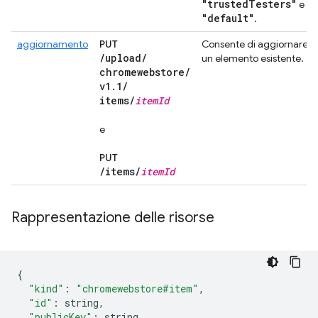
"trusted
Testers"
e
"default"
.
aggiornamento
PUT
Consente di aggiornare
/
upload
/
un elemento esistente.
chromewebstore
/
v1
.
1
/
items
/
item
Id
e
PUT
/
items
/
item
Id
Rappresentazione delle risorse
{
"kind"
:
"chromewebstore#item"
,
"id"
:
 string
,
"publicKey"
:
 string
,