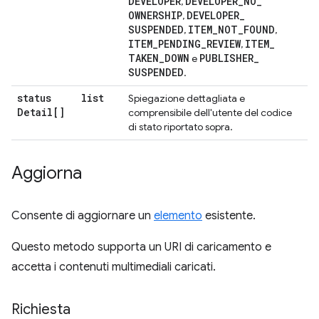
DEVELOPER
DEVELOPER
_
NO
_
,
OWNERSHIP
DEVELOPER
_
,
SUSPENDED
ITEM
_
NOT
_
FOUND
,
,
ITEM
_
PENDING
_
REVIEW
ITEM
_
,
TAKEN
_
DOWN
PUBLISHER
_
e
SUSPENDED
.
status
list
Spiegazione dettagliata e
Detail[]
comprensibile dell'utente del codice
di stato riportato sopra.
Aggiorna
Consente di aggiornare un
elemento
esistente.
Questo metodo supporta un URI di caricamento e
accetta i contenuti multimediali caricati.
Richiesta