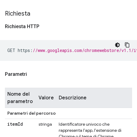
Richiesta
Richiesta HTTP
GET https
:
//www.googleapis.com/chromewebstore/v1.1/i
Parametri
Nome del
Valore
Descrizione
parametro
Parametri del percorso
item
Id
stringa
Identificatore univoco che
rappresenta l'app, l'estensione di
Chrome o il tema di Chrome.