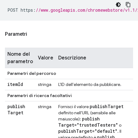
POST https
:
//www.googleapis.com/chromewebstore/v1.1/
Parametri
Nome del
Valore
Descrizione
parametro
Parametri del percorso
item
Id
stringa
L'ID dell'elemento da pubblicare.
Parametri di ricerca facoltativi
publish
publish
Target
stringa
Fornisci il valore
Target
definito nell'URL (sensibile alle
publish
maiuscole):
Target="trusted
Testers"
o
publish
Target="default"
. Il
publish
valore predefinito è