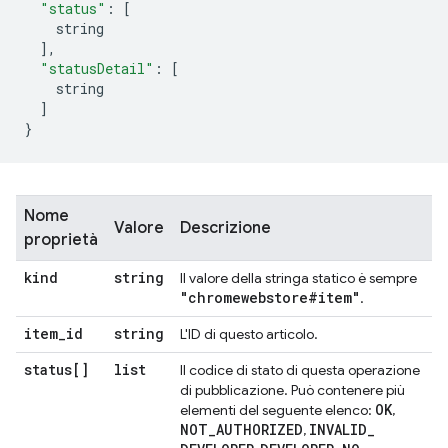
"status"
:
[
    string
],
"statusDetail"
:
[
    string
]
}
Nome
Valore
Descrizione
proprietà
kind
string
Il valore della stringa statico è sempre
"chromewebstore#item"
.
item
_
id
string
L'ID di questo articolo.
status[]
list
Il codice di stato di questa operazione
di pubblicazione. Può contenere più
OK
elementi del seguente elenco:
,
NOT
_
AUTHORIZED
INVALID
_
,