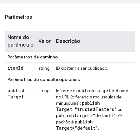
Parâmetros
Nome do
Valor
Descrição
parâmetro
Parâmetros de caminho
item
Id
string
ID do item a ser publicado.
Parâmetros de consulta opcionais
publish
publish
Target
string
Informe o
definido
Target
no URL (diferencia maiúsculas de
publish
minúsculas):
Target="trusted
Testers"
ou
publish
Target="default"
. O
publish
padrão é
Target="default"
.