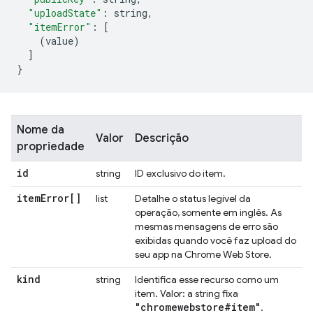
"uploadState"
:
 string
,
"itemError"
:
[
(
value
)
]
}
Nome da
Valor
Descrição
propriedade
id
string
ID exclusivo do item.
item
Error[]
list
Detalhe o status legível da
operação, somente em inglês. As
mesmas mensagens de erro são
exibidas quando você faz upload do
seu app na Chrome Web Store.
kind
string
Identifica esse recurso como um
item. Valor: a string fixa
"chromewebstore#item"
.