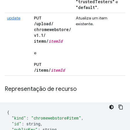
"trusted
Testers"
e
"default"
.
update
PUT
Atualiza um item
/
upload
/
existente.
chromewebstore
/
v1
.
1
/
items
/
item
Id
e
PUT
/
items
/
item
Id
Representação de recurso
{
"kind"
:
"chromewebstore#item"
,
"id"
:
 string
,
"publicKey"
:
 string
,