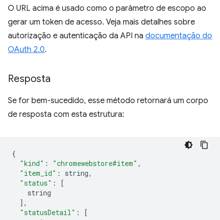
O URL acima é usado como o parâmetro de escopo ao
gerar um token de acesso. Veja mais detalhes sobre
autorização e autenticação da API na
documentação do
OAuth 2.0
.
Resposta
Se for bem-sucedido, esse método retornará um corpo
de resposta com esta estrutura:
{
"kind"
:
"chromewebstore#item"
,
"item_id"
:
 string
,
"status"
:
[
    string
],
"statusDetail"
:
[