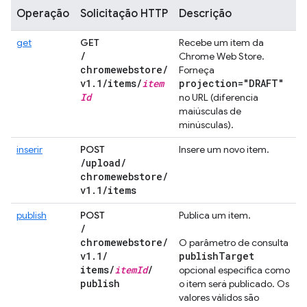
Operação
Solicitação HTTP
Descrição
get
GET
Recebe um item da
/
Chrome Web Store.
chromewebstore
/
Forneça
v1
.
1
/
items
/
item
projection="DRAFT"
Id
no URL (diferencia
maiúsculas de
minúsculas).
inserir
POST
Insere um novo item.
/
upload
/
chromewebstore
/
v1
.
1
/
items
publish
POST
Publica um item.
/
chromewebstore
/
O parâmetro de consulta
v1
.
1
/
publish
Target
items
/
item
Id
/
opcional especifica como
publish
o item será publicado. Os
valores válidos são