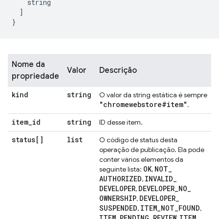
    string
]
}
Nome da
Valor
Descrição
propriedade
kind
string
O valor da string estática é sempre
"chromewebstore#item"
.
item
_
id
string
ID desse item.
status[]
list
O código de status desta
operação de publicação. Ela pode
conter vários elementos da
OK
NOT
_
seguinte lista:
,
AUTHORIZED
INVALID
_
,
DEVELOPER
DEVELOPER
_
NO
_
,
OWNERSHIP
DEVELOPER
_
,
SUSPENDED
ITEM
_
NOT
_
FOUND
,
,
ITEM
_
PENDING
_
REVIEW
ITEM
_
,