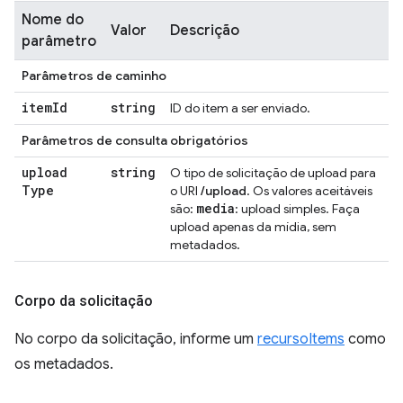
Nome do
Valor
Descrição
parâmetro
Parâmetros de caminho
item
Id
string
ID do item a ser enviado.
Parâmetros de consulta obrigatórios
upload
string
O tipo de solicitação de upload para
Type
o URI
/upload
. Os valores aceitáveis
media
são:
: upload simples. Faça
upload apenas da mídia, sem
metadados.
Corpo da solicitação
No corpo da solicitação, informe um
recursoItems
como
os metadados.