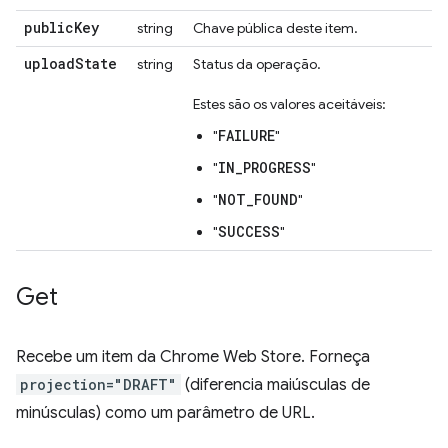
public
Key
string
Chave pública deste item.
upload
State
string
Status da operação.
Estes são os valores aceitáveis:
FAILURE
"
"
IN_PROGRESS
"
"
NOT_FOUND
"
"
SUCCESS
"
"
Get
Recebe um item da Chrome Web Store. Forneça
projection="DRAFT"
(diferencia maiúsculas de
minúsculas) como um parâmetro de URL.