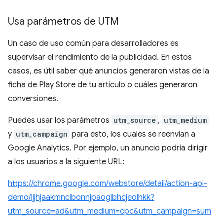
Usa parámetros de UTM
Un caso de uso común para desarrolladores es
supervisar el rendimiento de la publicidad. En estos
casos, es útil saber qué anuncios generaron vistas de la
ficha de Play Store de tu artículo o cuáles generaron
conversiones.
Puedes usar los parámetros
utm_source
,
utm_medium
y
utm_campaign
para esto, los cuales se reenvían a
Google Analytics. Por ejemplo, un anuncio podría dirigir
a los usuarios a la siguiente URL:
https://chrome.google.com/webstore/detail/action-api-
demo/ljjhjaakmncibonnjpaoglbhcjeolhkk?
utm_source=ad&utm_medium=cpc&utm_campaign=sum