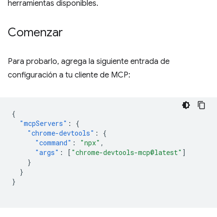
herramientas disponibles.
Comenzar
Para probarlo, agrega la siguiente entrada de
configuración a tu cliente de MCP:
{
"mcpServers"
:
{
"chrome-devtools"
:
{
"command"
:
"npx"
,
"args"
:
[
"chrome-devtools-mcp@latest"
]
}
}
}