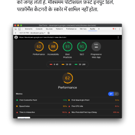
की जगह लेती है. मैक्सिमम पोटेंशियल फ़र्स्ट इनपुट डिले,
परफ़ॉर्मेंस कैटगरी के स्कोर में शामिल नहीं होता.