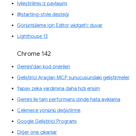
İyileştirilmiş iz paylaşımı
@starting-style desteği
Görüntüleme için Editor widget'ı: duvar
Lighthouse 13
Chrome 142
Gemini'dan kod önerileri
Geliştirici Araçları MCP sunucusundaki geliştirmeler
Yapay zeka yardımına daha hızlı erişim
Gemini ile tam performans izinde hata ayıklama
Çekmece yönünü değiştirme
Google Geliştirici Programı
Diğer öne çıkanlar