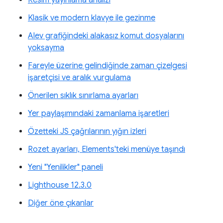
Klasik ve modern klavye ile gezinme
Alev grafiğindeki alakasız komut dosyalarını
yoksayma
Fareyle üzerine gelindiğinde zaman çizelgesi
işaretçisi ve aralık vurgulama
Önerilen sıklık sınırlama ayarları
Yer paylaşımındaki zamanlama işaretleri
Özetteki JS çağrılarının yığın izleri
Rozet ayarları, Elements'teki menüye taşındı
Yeni "Yenilikler" paneli
Lighthouse 12.3.0
Diğer öne çıkanlar