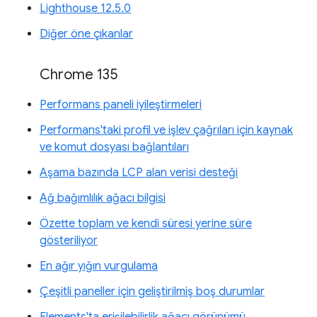
Lighthouse 12.5.0
Diğer öne çıkanlar
Chrome 135
Performans paneli iyileştirmeleri
Performans'taki profil ve işlev çağrıları için kaynak
ve komut dosyası bağlantıları
Aşama bazında LCP alan verisi desteği
Ağ bağımlılık ağacı bilgisi
Özette toplam ve kendi süresi yerine süre
gösteriliyor
En ağır yığın vurgulama
Çeşitli paneller için geliştirilmiş boş durumlar
Elements'ta erişilebilirlik ağacı görünümü