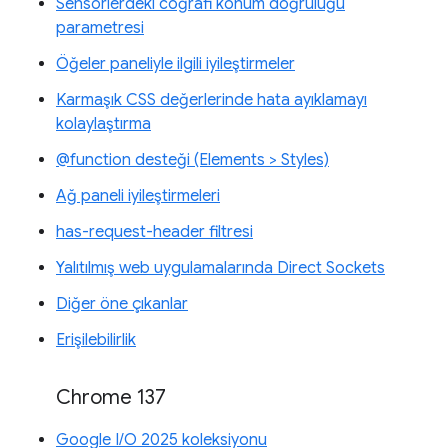
Sensörlerdeki coğrafi konum doğruluğu
parametresi
Öğeler paneliyle ilgili iyileştirmeler
Karmaşık CSS değerlerinde hata ayıklamayı
kolaylaştırma
@function desteği (Elements > Styles)
Ağ paneli iyileştirmeleri
has-request-header filtresi
Yalıtılmış web uygulamalarında Direct Sockets
Diğer öne çıkanlar
Erişilebilirlik
Chrome 137
Google I/O 2025 koleksiyonu