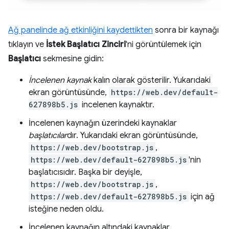
Ağ panelinde ağ etkinliğini kaydettikten
sonra bir kaynağı
tıklayın ve
İstek Başlatıcı Zinciri
'ni görüntülemek için
Başlatıcı
sekmesine gidin:
İncelenen kaynak
kalın olarak gösterilir. Yukarıdaki
ekran görüntüsünde,
https://web.dev/default-
627898b5.js
incelenen kaynaktır.
İncelenen kaynağın üzerindeki kaynaklar
başlatıcılar
dır. Yukarıdaki ekran görüntüsünde,
https://web.dev/bootstrap.js
,
https://web.dev/default-627898b5.js
'nin
başlatıcısıdır. Başka bir deyişle,
https://web.dev/bootstrap.js
,
https://web.dev/default-627898b5.js
için ağ
isteğine neden oldu.
İncelenen kaynağın altındaki kaynaklar