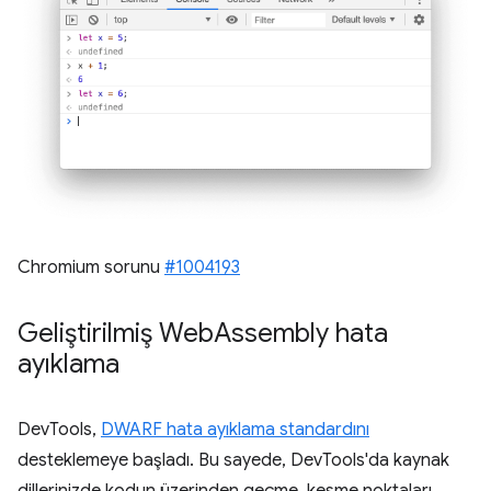
Chromium sorunu
#1004193
Geliştirilmiş Web
Assembly hata
ayıklama
DevTools,
DWARF hata ayıklama standardını
desteklemeye başladı. Bu sayede, DevTools'da kaynak
dillerinizde kodun üzerinden geçme, kesme noktaları