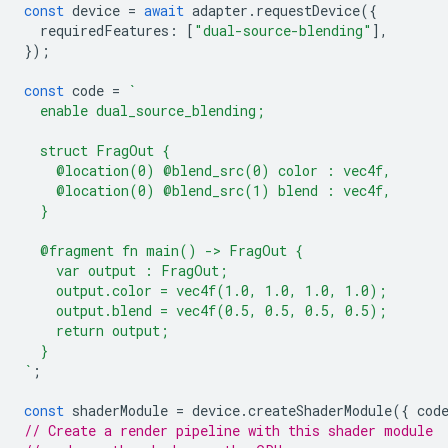
const
device
=
await
adapter
.
requestDevice
({
requiredFeatures
:
[
"dual-source-blending"
],
});
const
code
=
`
  enable dual_source_blending;
  struct FragOut {
    @location(0) @blend_src(0) color : vec4f,
    @location(0) @blend_src(1) blend : vec4f,
  }
  @fragment fn main() -> FragOut {
    var output : FragOut;
    output.color = vec4f(1.0, 1.0, 1.0, 1.0);
    output.blend = vec4f(0.5, 0.5, 0.5, 0.5);
    return output;
  }
`
;
const
shaderModule
=
device
.
createShaderModule
({
cod
// Create a render pipeline with this shader module