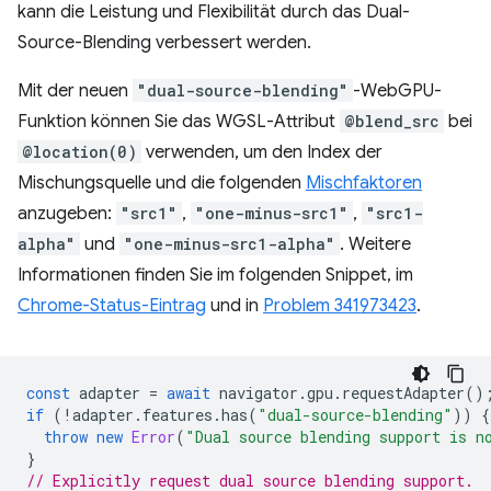
kann die Leistung und Flexibilität durch das Dual-
Source-Blending verbessert werden.
Mit der neuen
"dual-source-blending"
-WebGPU-
Funktion können Sie das WGSL-Attribut
@blend_src
bei
@location(0)
verwenden, um den Index der
Mischungsquelle und die folgenden
Mischfaktoren
anzugeben:
"src1"
,
"one-minus-src1"
,
"src1-
alpha"
und
"one-minus-src1-alpha"
. Weitere
Informationen finden Sie im folgenden Snippet, im
Chrome-Status-Eintrag
und in
Problem 341973423
.
const
adapter
=
await
navigator
.
gpu
.
requestAdapter
()
if
(
!
adapter
.
features
.
has
(
"dual-source-blending"
))
{
throw
new
Error
(
"Dual source blending support is n
}
// Explicitly request dual source blending support.