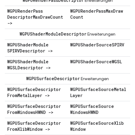
WGPURender
Pass
Descriptor
Erweiterungen
WGPURender
Pass
WGPURender
Pass
Max
Draw
Descriptor
Max
Draw
Count
Count
->
WGPUShader
Module
Descriptor
Erweiterungen
WGPUShader
Module
WGPUShader
Source
SPIRV
SPIRVDescriptor ->
WGPUShader
Module
WGPUShader
Source
WGSL
WGSLDescriptor ->
WGPUSurface
Descriptor
Erweiterungen
WGPUSurface
Descriptor
WGPUSurface
Source
Metal
From
Metal
Layer ->
Layer
WGPUSurface
Descriptor
WGPUSurface
Source
From
Windows
HWND ->
Windows
HWND
WGPUSurface
Descriptor
WGPUSurface
Source
Xlib
From
Xlib
Window ->
Window