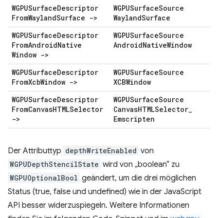
WGPUSurface
Descriptor
WGPUSurface
Source
From
Wayland
Surface ->
Wayland
Surface
WGPUSurface
Descriptor
WGPUSurface
Source
From
Android
Native
Android
Native
Window
Window ->
WGPUSurface
Descriptor
WGPUSurface
Source
From
Xcb
Window ->
XCBWindow
WGPUSurface
Descriptor
WGPUSurface
Source
From
Canvas
HTMLSelector
Canvas
HTMLSelector
_
->
Emscripten
Der Attributtyp
depthWriteEnabled
von
WGPUDepthStencilState
wird von „boolean“ zu
WGPUOptionalBool
geändert, um die drei möglichen
Status (true, false und undefined) wie in der JavaScript
API besser widerzuspiegeln. Weitere Informationen