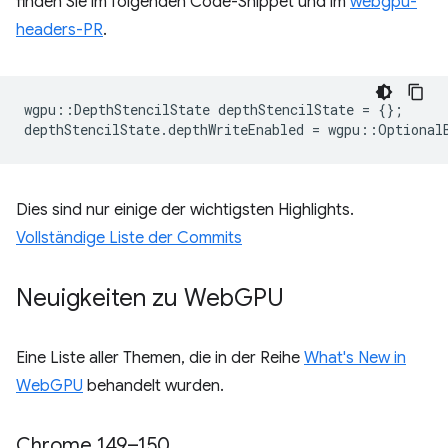
finden Sie im folgenden Code-Snippet und im
webgpu-
headers-PR
.
wgpu
::
DepthStencilState
depthStencilState
=
{};
depthStencilState
.
depthWriteEnabled
=
wgpu
::
Optional
Dies sind nur einige der wichtigsten Highlights.
Vollständige Liste der Commits
Neuigkeiten zu Web
GPU
Eine Liste aller Themen, die in der Reihe
What's New in
WebGPU
behandelt wurden.
Chrome 149–150