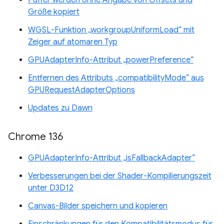
Puffer werden ohne Angabe von Offsets und
Größe kopiert
WGSL-Funktion „workgroupUniformLoad“ mit
Zeiger auf atomaren Typ
GPUAdapterInfo-Attribut „powerPreference“
Entfernen des Attributs „compatibilityMode“ aus
GPURequestAdapterOptions
Updates zu Dawn
Chrome 136
GPUAdapterInfo-Attribut „isFallbackAdapter“
Verbesserungen bei der Shader-Kompilierungszeit
unter D3D12
Canvas-Bilder speichern und kopieren