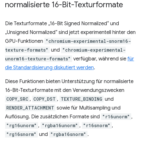
normalisierte 16-Bit-Texturformate
Die Texturformate „16-Bit Signed Normalized“ und
„Unsigned Normalized“ sind jetzt experimentell hinter den
GPU-Funktionen
"chromium-experimental-snorm16-
texture-formats"
und
"chromium-experimental-
unorm16-texture-formats"
verfügbar, während sie
für
die Standardisierung diskutiert werden
.
Diese Funktionen bieten Unterstützung für normalisierte
16-Bit-Texturformate mit den Verwendungszwecken
COPY_SRC
,
COPY_DST
,
TEXTURE_BINDING
und
RENDER_ATTACHMENT
sowie für Multisampling und
Auflösung. Die zusätzlichen Formate sind
"r16unorm"
,
"rg16unorm"
,
"rgba16unorm"
,
"r16snorm"
,
"rg16snorm"
und
"rgba16snorm"
.