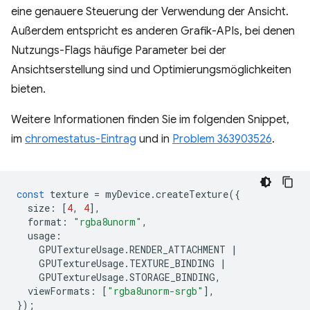
eine genauere Steuerung der Verwendung der Ansicht.
Außerdem entspricht es anderen Grafik-APIs, bei denen
Nutzungs-Flags häufige Parameter bei der
Ansichtserstellung sind und Optimierungsmöglichkeiten
bieten.
Weitere Informationen finden Sie im folgenden Snippet,
im
chromestatus-Eintrag
und in
Problem 363903526
.
const
texture
=
myDevice
.
createTexture
({
size
:
[
4
,
4
],
format
:
"rgba8unorm"
,
usage
:
GPUTextureUsage
.
RENDER_ATTACHMENT
|
GPUTextureUsage
.
TEXTURE_BINDING
|
GPUTextureUsage
.
STORAGE_BINDING
,
viewFormats
:
[
"rgba8unorm-srgb"
],
});