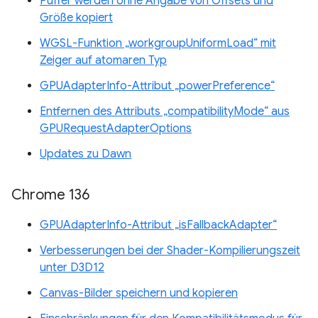
Puffer werden ohne Angabe von Offsets und
Größe kopiert
WGSL-Funktion „workgroupUniformLoad“ mit
Zeiger auf atomaren Typ
GPUAdapterInfo-Attribut „powerPreference“
Entfernen des Attributs „compatibilityMode“ aus
GPURequestAdapterOptions
Updates zu Dawn
Chrome 136
GPUAdapterInfo-Attribut „isFallbackAdapter“
Verbesserungen bei der Shader-Kompilierungszeit
unter D3D12
Canvas-Bilder speichern und kopieren