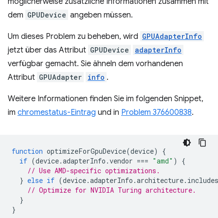
möglicherweise zusätzliche Informationen zusammen mit
dem
GPUDevice
angeben müssen.
Um dieses Problem zu beheben, wird
GPUAdapterInfo
jetzt über das Attribut
GPUDevice
adapterInfo
verfügbar gemacht. Sie ähneln dem vorhandenen
Attribut
GPUAdapter
info
.
Weitere Informationen finden Sie im folgenden Snippet,
im
chromestatus-Eintrag
und in
Problem 376600838
.
function
optimizeForGpuDevice
(
device
)
{
if
(
device
.
adapterInfo
.
vendor
===
"amd"
)
{
// Use AMD-specific optimizations.
}
else
if
(
device
.
adapterInfo
.
architecture
.
include
// Optimize for NVIDIA Turing architecture.
}
}