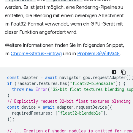
werden. Es ist jetzt möglich, eine Rendering-Pipeline zu
erstellen, die Blending mit einem beliebigen Attachment
im float32-Format verwendet, wenn ein GPU-Gerät mit
dieser Funktion angefordert wird.
Weitere Informationen finden Sie im folgenden Snippet,
im
Chrome-Status-Eintrag
und in
Problem 369649348
.
const
adapter
=
await
navigator
.
gpu
.
requestAdapter
()
if
(
!
adapter
.
features
.
has
(
"float32-blendable"
))
{
throw
new
Error
(
"32-bit float textures blending su
}
// Explicitly request 32-bit float textures blending 
const
device
=
await
adapter
.
requestDevice
({
requiredFeatures
:
[
"float32-blendable"
],
});
// ... Creation of shader modules is omitted for rea