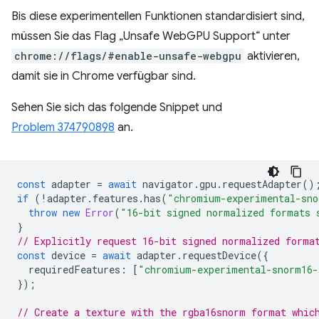
Bis diese experimentellen Funktionen standardisiert sind,
müssen Sie das Flag „Unsafe WebGPU Support“ unter
chrome://flags/#enable-unsafe-webgpu
aktivieren,
damit sie in Chrome verfügbar sind.
Sehen Sie sich das folgende Snippet und
Problem 374790898
an.
const
adapter
=
await
navigator
.
gpu
.
requestAdapter
()
if
(
!
adapter
.
features
.
has
(
"chromium-experimental-sno
throw
new
Error
(
"16-bit signed normalized formats 
}
// Explicitly request 16-bit signed normalized forma
const
device
=
await
adapter
.
requestDevice
({
requiredFeatures
:
[
"chromium-experimental-snorm16-
});
// Create a texture with the rgba16snorm format whic