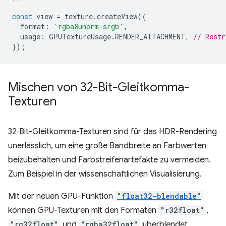
const
view
=
texture
.
createView
({
format
:
'rgba8unorm-srgb'
,
usage
:
GPUTextureUsage
.
RENDER_ATTACHMENT
,
// Restr
});
Mischen von 32-Bit-Gleitkomma-
Texturen
32‑Bit-Gleitkomma-Texturen sind für das HDR-Rendering
unerlässlich, um eine große Bandbreite an Farbwerten
beizubehalten und Farbstreifenartefakte zu vermeiden.
Zum Beispiel in der wissenschaftlichen Visualisierung.
Mit der neuen GPU-Funktion
"float32-blendable"
können GPU-Texturen mit den Formaten
"r32float"
,
"rg32float"
und
"rgba32float"
überblendet