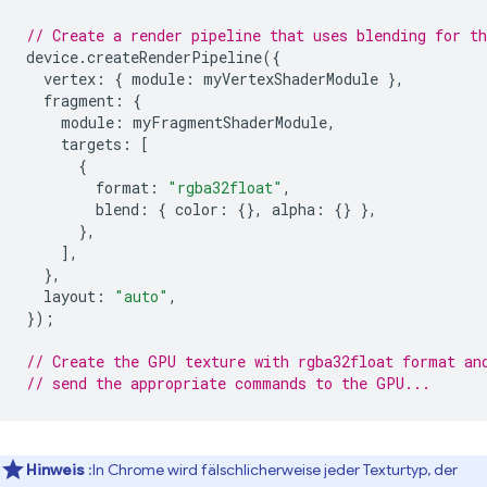
// Create a render pipeline that uses blending for t
device
.
createRenderPipeline
({
vertex
:
{
module
:
myVertexShaderModule
},
fragment
:
{
module
:
myFragmentShaderModule
,
targets
:
[
{
format
:
"rgba32float"
,
blend
:
{
color
:
{},
alpha
:
{}
},
},
],
},
layout
:
"auto"
,
});
// Create the GPU texture with rgba32float format an
// send the appropriate commands to the GPU...
Hinweis
:In Chrome wird fälschlicherweise jeder Texturtyp, der