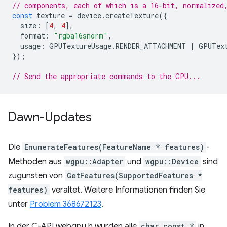
// components, each of which is a 16-bit, normalized
const
texture
=
device
.
createTexture
({
size
:
[
4
,
4
],
format
:
"rgba16snorm"
,
usage
:
GPUTextureUsage
.
RENDER_ATTACHMENT
|
GPUTex
});
// Send the appropriate commands to the GPU...
Dawn-Updates
Die
EnumerateFeatures(FeatureName * features)
-
Methoden aus
wgpu::Adapter
und
wgpu::Device
sind
zugunsten von
GetFeatures(SupportedFeatures *
features)
veraltet. Weitere Informationen finden Sie
unter
Problem 368672123
.
In der C-API webgpu.h wurden alle
char const *
in