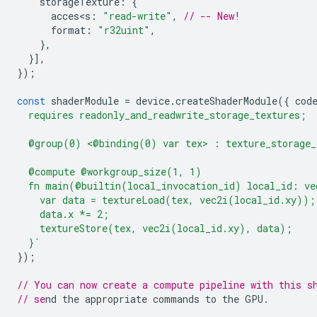
storageTexture
:
{
acces<s
:
"read-write"
,
// -- New!
format
:
"r32uint"
,
},
}],
});
const
shaderModule
=
device
.
createShaderModule
({
cod
  requires readonly_and_readwrite_storage_textures;
  @group(0) <@binding(0) var tex> : texture_storage_
  @compute @workgroup_size(1, 1)
  fn main(@builtin(local_invocation_id) local_id: ve
    var data = textureLoad(tex, vec2i(local_id.xy));
    data.x *= 2;
    textureStore(tex, vec2i(local_id.xy), data);
  }`
});
// You can now create a compute pipeline with this s
// se