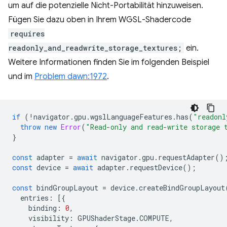
um auf die potenzielle Nicht-Portabilität hinzuweisen.
Fügen Sie dazu oben in Ihrem WGSL-Shadercode
requires
readonly_and_readwrite_storage_textures;
ein.
Weitere Informationen finden Sie im folgenden Beispiel
und im
Problem dawn:1972
.
if
(
!
navigator
.
gpu
.
wgslLanguageFeatures
.
has
(
"readonl
throw
new
Error
(
"Read-only and read-write storage 
}
const
adapter
=
await
navigator
.
gpu
.
requestAdapter
()
const
device
=
await
adapter
.
requestDevice
();
const
bindGroupLayout
=
device
.
createBindGroupLayout
entries
:
[{
binding
:
0
,
visibility
:
GPUShaderStage
.
COMPUTE
,