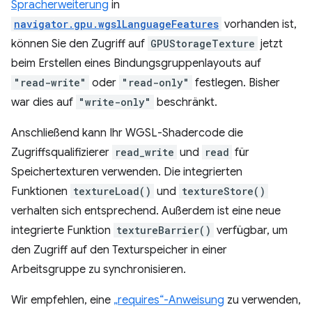
Spracherweiterung
in
navigator.gpu.wgslLanguageFeatures
vorhanden ist,
können Sie den Zugriff auf
GPUStorageTexture
jetzt
beim Erstellen eines Bindungsgruppenlayouts auf
"read-write"
oder
"read-only"
festlegen. Bisher
war dies auf
"write-only"
beschränkt.
Anschließend kann Ihr WGSL-Shadercode die
Zugriffsqualifizierer
read_write
und
read
für
Speichertexturen verwenden. Die integrierten
Funktionen
textureLoad()
und
textureStore()
verhalten sich entsprechend. Außerdem ist eine neue
integrierte Funktion
textureBarrier()
verfügbar, um
den Zugriff auf den Texturspeicher in einer
Arbeitsgruppe zu synchronisieren.
Wir empfehlen, eine
„requires“-Anweisung
zu verwenden,