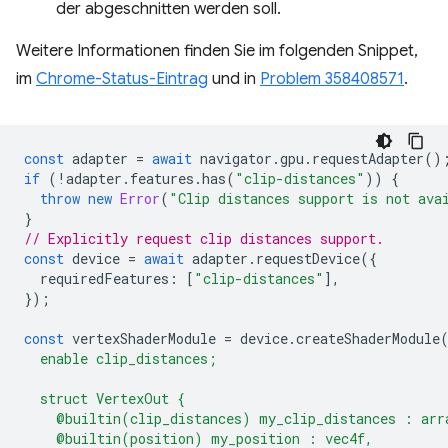
der abgeschnitten werden soll.
Weitere Informationen finden Sie im folgenden Snippet,
im
Chrome-Status-Eintrag
und in
Problem 358408571
.
const
adapter
=
await
navigator
.
gpu
.
requestAdapter
()
if
(
!
adapter
.
features
.
has
(
"clip-distances"
))
{
throw
new
Error
(
"Clip distances support is not ava
}
// Explicitly request clip distances support.
const
device
=
await
adapter
.
requestDevice
({
requiredFeatures
:
[
"clip-distances"
],
});
const
vertexShaderModule
=
device
.
createShaderModule
  enable clip_distances;
  struct VertexOut {
    @builtin(clip_distances) my_clip_distances : arr
    @builtin(position) my_position : vec4f,