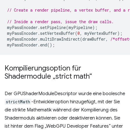
// Create a render pipeline, a vertex buffer, and a r
// Inside a render pass, issue the draw calls.
myPassEncoder
.
setPipeline
(
myPipeline
);
myPassEncoder
.
setVertexBuffer
(
0
,
myVertexBuffer
);
myPassEncoder
.
multiDrawIndirect
(
drawBuffer
,
/*offset
myPassEncoder
.
end
();
Kompilierungsoption für
Shadermodule „strict math“
Der GPUShaderModuleDescriptor wurde eine boolesche
strictMath
-Entwickleroption hinzugefügt, mit der Sie
die strikte Mathematik während der Kompilierung des
Shadermoduls aktivieren oder deaktivieren können. Sie
ist hinter dem Flag „WebGPU Developer Features“ unter