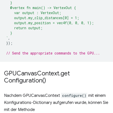
  }
  @vertex fn main() -> VertexOut {
    var output : VertexOut;
    output.my_clip_distances[0] = 1;
    output.my_position = vec4f(0, 0, 0, 1);
    return output;
  }
`
,
});
// Send the appropriate commands to the GPU...
GPUCanvas
Context
.
get
Configuration(
)
Nachdem GPUCanvasContext
configure()
mit einem
Konfigurations-Dictionary aufgerufen wurde, können Sie
mit der Methode