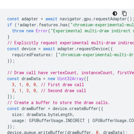
const
adapter
=
await
navigator
.
gpu
.
requestAdapter
()
if
(
!
adapter
.
features
.
has
(
"chromium-experimental-mul
throw
new
Error
(
"Experimental multi-draw indirect 
}
// Explicitly request experimental multi-draw indire
const
device
=
await
adapter
.
requestDevice
({
requiredFeatures
:
[
"chromium-experimental-multi-dr
});
// Draw call have vertexCount, instanceCount, firstV
const
drawData
=
new
Uint32Array
([
3
,
1
,
0
,
0
,
// First draw call
3
,
1
,
3
,
0
,
// Second draw call
]);
// Create a buffer to store the draw calls.
const
drawBuffer
=
device
.
createBuffer
({
size
:
drawData
.
byteLength
,
usage
:
GPUBufferUsage
.
INDIRECT
|
GPUBufferUsage
.
CO
});
device
.
queue
.
writeBuffer
(
drawBuffer
,
0
,
drawData
);