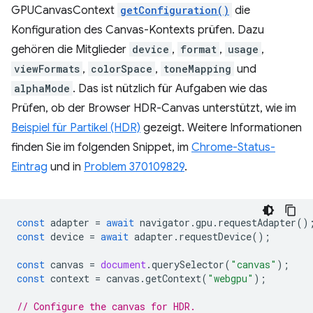
GPUCanvasContext
getConfiguration()
die
Konfiguration des Canvas-Kontexts prüfen. Dazu
gehören die Mitglieder
device
,
format
,
usage
,
viewFormats
,
colorSpace
,
toneMapping
und
alphaMode
. Das ist nützlich für Aufgaben wie das
Prüfen, ob der Browser HDR-Canvas unterstützt, wie im
Beispiel für Partikel (HDR)
gezeigt. Weitere Informationen
finden Sie im folgenden Snippet, im
Chrome-Status-
Eintrag
und in
Problem 370109829
.
const
adapter
=
await
navigator
.
gpu
.
requestAdapter
()
const
device
=
await
adapter
.
requestDevice
();
const
canvas
=
document
.
querySelector
(
"canvas"
);
const
context
=
canvas
.
getContext
(
"webgpu"
);
// Configure the canvas for HDR.