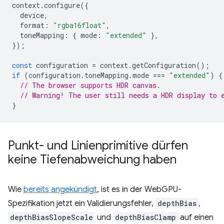
context
.
configure
({
device
,
format
:
"rgba16float"
,
toneMapping
:
{
mode
:
"extended"
},
});
const
configuration
=
context
.
getConfiguration
();
if
(
configuration
.
toneMapping
.
mode
===
"extended"
)
{
// The browser supports HDR canvas.
// Warning! The user still needs a HDR display to 
}
Punkt- und Linienprimitive dürfen
keine Tiefenabweichung haben
Wie
bereits angekündigt
, ist es in der WebGPU-
Spezifikation jetzt ein Validierungsfehler,
depthBias
,
depthBiasSlopeScale
und
depthBiasClamp
auf einen