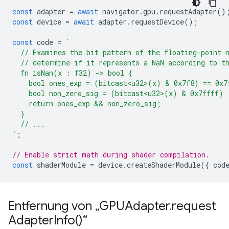
const
adapter
=
await
navigator
.
gpu
.
requestAdapter
()
const
device
=
await
adapter
.
requestDevice
();
const
code
=
`
  // Examines the bit pattern of the floating-point 
  // determine if it represents a NaN according to t
  fn isNan(x : f32) -> bool {
    bool ones_exp = (bitcast<u32>(x) & 0x7f8) == 0x7
    bool non_zero_sig = (bitcast<u32>(x) & 0x7ffff) 
    return ones_exp && non_zero_sig;
  }
  // ...
`
;
// Enable strict math during shader compilation.
const
shaderModule
=
device
.
createShaderModule
({
cod
Entfernung von „GPUAdapter
.
request
Adapter
Info(
)“