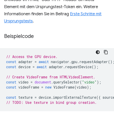
Element mit dem Ursprungstest-Token ein. Weitere
Informationen finden Sie im Beitrag
Erste Schritte mit
Ursprungstests
.
Beispielcode
// Access the GPU device.
const
adapter
=
await
navigator
.
gpu
.
requestAdapter
()
const
device
=
await
adapter
.
requestDevice
();
// Create VideoFrame from HTMLVideoElement.
const
video
=
document
.
querySelector
(
"video"
);
const
videoFrame
=
new
VideoFrame
(
video
);
const
texture
=
device
.
importExternalTexture
({
sourc
// TODO: Use texture in bind group creation.