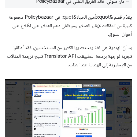
—أمان سوني، قائد الفريق التقني في Policybazaar
يقدّم قسم &quot;تأمين الحياة&quot; في Policybazaar مجموعة
كبيرة من المقالات لإبقاء العملاء وموظفي دعم العملاء على اطّلاع على
أحوال السوق.
بما أنّ الهندية هي لغة يتحدث بها الكثير من المستخدمين، فقد أطلقوا
تجربة لواجهة برمجة التطبيقات Translator API تتيح ترجمة المقالات
من الإنجليزية إلى الهندية عند الطلب.