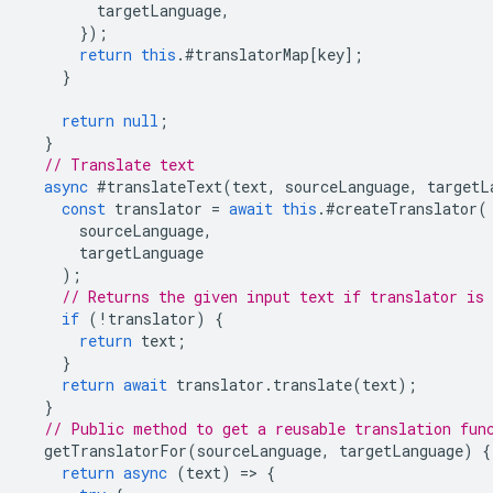
targetLanguage
,
});
return
this
.
#translatorMap
[
key
];
}
return
null
;
}
// Translate text
async
#translateText
(
text
,
sourceLanguage
,
targetL
const
translator
=
await
this
.
#createTranslator
(
sourceLanguage
,
targetLanguage
);
// Returns the given input text if translator is 
if
(
!
translator
)
{
return
text
;
}
return
await
translator
.
translate
(
text
);
}
// Public method to get a reusable translation fun
getTranslatorFor
(
sourceLanguage
,
targetLanguage
)
{
return
async
(
text
)
=
>
{