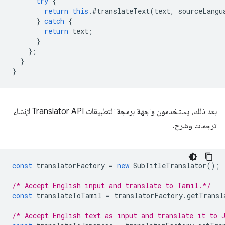
try
{
return
this
.
#translateText
(
text
,
sourceLangu
}
catch
{
return
text
;
}
};
}
}
بعد ذلك، يستخدمون واجهة برمجة التطبيقات Translator API لإنشاء
ترجمات وشرح.
const
translatorFactory
=
new
SubTitleTranslator
();
/* Accept English input and translate to Tamil.*/
const
translateToTamil
=
translatorFactory
.
getTransl
/* Accept English text as input and translate it to 