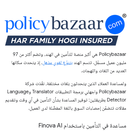
‫Policybazaar هي أكبر منصة للتأمين في الهند، وتضم أكثر من 97
مليون عميل مسجّل. تتسم الهند
بتنوّع لغوي مذهل
، إذ يتحدث سكانها
العديد من اللغات واللهجات.
ولمساعدة العملاء الذين يتحدثون بلغات مختلفة، نفّذت شركة
Policybazaar واجهتَي برمجة التطبيقات Translator وLanguage
Detector بطريقتَين: توفير المساعدة بشأن التأمين في أي وقت وتقديم
مقالات تتضمّن إحصاءات السوق باللغة المفضّلة لدى العميل.
مساعدة في التأمين باستخدام Finova AI