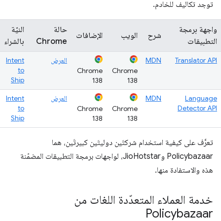
توجد تكاليف للخادم.
واجهة برمجة
حالة
النيّة
شرح
الويب
الإضافات
التطبيقات
Chrome
بالشراء
Translator API
MDN
العرض
Intent
to
Chrome
Chrome
Ship
138
138
Language
MDN
العرض
Intent
to
Detector API
Chrome
Chrome
Ship
138
138
تعرَّف على كيفية استخدام شركتَين دوليتَين كبيرتَين، هما
Policybazaar وJioHotstar، لواجهات برمجة التطبيقات المضمّنة
هذه والاستفادة منها.
خدمة العملاء المتعدّدة اللغات من
Policybazaar