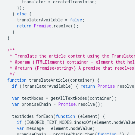
translator
=
createdTranslator
;
});
}
else
{
translatorAvailable
=
false
;
return
Promise
.
resolve
();
}
}
/**
 * Translate the article content using the Translato
 * @param {HTMLElement} container - element that hol
 * @return {Promise<string>} A promise that resolves
 */
function
translateArticle
(
container
)
{
if
(
!
translatorAvailable
)
{
return
Promise
.
resolve
var
textNodes
=
getAllTextNodes
(
container
);
var
promiseChain
=
Promise
.
resolve
();
textNodes
.
forEach
(
function
(
element
)
{
if
(
IGNORED_TEXT_NODES
.
indexOf
(
element
.
nodeValu
var
message
=
element
.
nodeValue
;
promiseChain
=
promiseChain
.
then
(
function
()
{