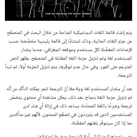
يتم إنشاء قائمة اللغات الديناميكية المتاحة من خلال البحث في المتصفّح
عن حِزم اللغات الحالية، وذلك استنادًا إلى قائمة رئيسية مخصّصة حسب
الإعدادات المفضّلة لكل مستخدم وموقعه الجغرافي. عندما يختار
المستخدم لغة وتم تنزيل حزمة اللغة المقابلة في المتصفح، يظهر النص
المترجَم على الفور. وفي حال عدم توفّرها، يتم تنزيل الحزمة أولاً، ثم تبدأ
الترجمة.
بعد أن يختار المستخدم لغة ويلاحظ أنّ الترجمة تتم، يمكنه التأكّد من أنّه
تم تنزيل حزمة اللغة بنجاح. بعد ذلك، يمكن مشاهدة أي محتوى يتضمّن
ترجمة وشرحًا باللغة المحدّدة. يساعد ذلك في إزالة أي شك لدى
المستخدمين الذين قد يترددون في تصفّح المحتوى، لأنّهم غير متأكدين
مما إذا كان سيتوفّر بلغتهم المفضّلة.
يهيئ نموذج الرمز التالي أداة الترجمة ويضبط إعداداتها.