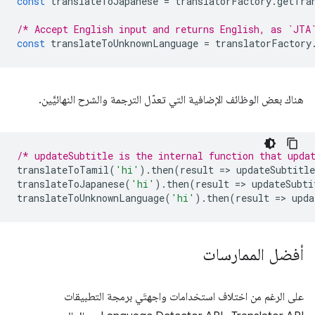
const
translateToJapanese
=
translatorFactory
.
getTra
/* Accept English input and returns English, as `JTA
const
translateToUnknownLanguage
=
translatorFactory
هناك بعض الوظائف الإضافية التي تعدّل الترجمة والشرح النهائيَّين.
/* updateSubtitle is the internal function that upda
translateToTamil
(
'hi'
).
then
(
result
=
>
updateSubtitle
translateToJapanese
(
'hi'
).
then
(
result
=
>
updateSubti
translateToUnknownLanguage
(
'hi'
).
then
(
result
=
>
upda
أفضل الممارسات
على الرغم من اختلاف استخدامات واجهتَي برمجة التطبيقات