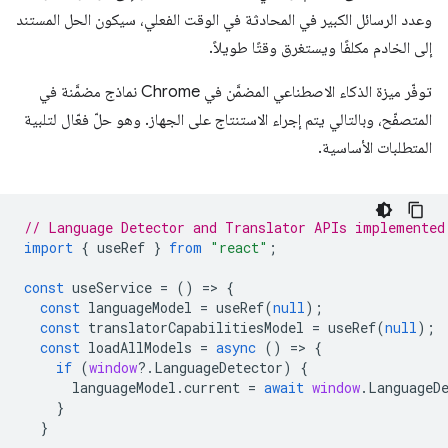
وعدد الرسائل الكبير في المحادثة في الوقت الفعلي، سيكون الحل المستند
إلى الخادم مكلفًا ويستغرق وقتًا طويلاً.
توفّر ميزة الذكاء الاصطناعي المضمَّن في Chrome نماذج مضمَّنة في
المتصفّح، وبالتالي يتم إجراء الاستنتاج على الجهاز. وهو حلّ فعّال لتلبية
المتطلبات الأساسية.
// Language Detector and Translator APIs implemented
import
{
useRef
}
from
"react"
;
const
useService
=
()
=
>
{
const
languageModel
=
useRef
(
null
);
const
translatorCapabilitiesModel
=
useRef
(
null
);
const
loadAllModels
=
async
()
=
>
{
if
(
window
?
.
LanguageDetector
)
{
languageModel
.
current
=
await
window
.
LanguageD
}
}