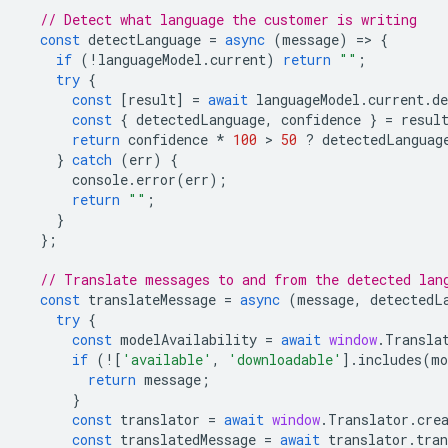
// Detect what language the customer is writing
const
detectLanguage
=
async
(
message
)
=
>
{
if
(
!
languageModel
.
current
)
return
""
;
try
{
const
[
result
]
=
await
languageModel
.
current
.
de
const
{
detectedLanguage
,
confidence
}
=
resul
return
confidence
*
100
 > 
50
?
detectedLanguag
}
catch
(
err
)
{
console
.
error
(
err
);
return
""
;
}
};
// Translate messages to and from the detected lan
const
translateMessage
=
async
(
message
,
detectedL
try
{
const
modelAvailability
=
await
window
.
Transla
if
(
!
[
'available'
,
'downloadable'
].
includes
(
mo
return
message
;
}
const
translator
=
await
window
.
Translator
.
cre
const
translatedMessage
=
await
translator
.
tran