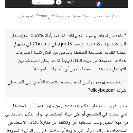
يمكن للمستخدمين التحدّث مع برنامج الدردشة الآلي Finova بلغتهم الأولى.
"ساعدت واجهات برمجة التطبيقات الخاصة بأداة &quot;التعرّف على
اللغة&quot; و&quot;الترجمة&quot; في Chrome في تسهيل
عملية تقديم المساعدة المتعلقة بالتأمين من خلال تلبية احتياجات
عملائنا المتنوعة من حيث اللغة. نتيجةً لذلك، يمكن للمستخدمين
التواصل بلغة هندية مفضّلة بدون أي تأخيرات ملحوظة".
—ريشاب ميهروترا، رئيس قسم تصميم منتجات التأمين على الحياة في
شركة Policybazaar
اختار الفريق استخدام الذكاء الاصطناعي من جهة العميل، أي الاستدلال
الذي يحدث في المتصفح أو على جهاز المستخدم. يوفّر الذكاء الاصطناعي
من جهة العميل وقت استجابة أقل وتكلفة أقل مقارنةً بالذكاء الاصطناعي
المستضاف على الخادم أو الذي لا يتطلّب خادمًا. نظرًا إلى الوتيرة السريعة