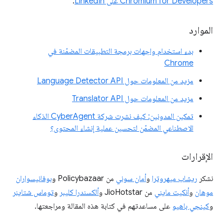
Chromium for Developers على LinkedIn
.
الموارد
بدء استخدام واجهات برمجة التطبيقات المضمّنة في
Chrome
مزيد من المعلومات حول Language Detector API
مزيد من المعلومات حول Translator API
تمكين المدونين: كيف نشرت شركة CyberAgent الذكاء
الاصطناعي المضمّن لتحسين عملية إنشاء المحتوى؟
الإقرارات
نشكر
ريشاب ميهروترا
و
أمان سوني
من Policybazaar و
بوفانيسواران
موهان
و
أنكيت مايني
من JioHotstar و
ألكسندرا كليبر
و
توماس شتاينر
و
كينجي باهيو
على مساعدتهم في كتابة هذه المقالة ومراجعتها.