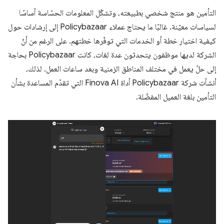
التأمين هو منتج شخصي بطبيعته، وتشكّل المعلومات الحسّاسة أساسًا
لسياسات معيّنة. غالبًا ما يحتاج عملاء Policybazaar إلى إرشادات حول
كيفية اختيار خطة أو الخدمات التي توفّرها خطتهم. على الرغم من أنّ
الشركة لديها موظفون يتحدثون عدة لغات، كانت Policybazaar بحاجة
إلى حلّ يعمل في مختلف المناطق الزمنية وبعد ساعات العمل. لذلك،
أنشأت شركة Policybazaar أداة Finova AI التي تقدّم المساعدة بشأن
التأمين بلغة العميل المفضّلة.