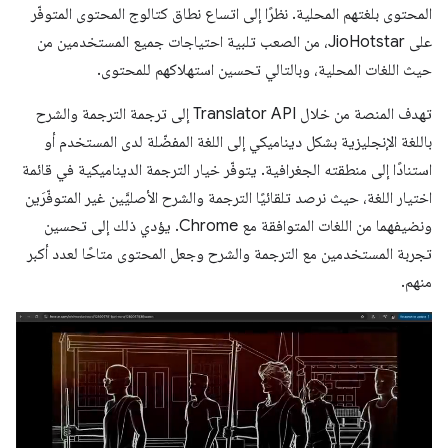
المحتوى بلغتهم المحلية. نظرًا إلى اتساع نطاق كتالوج المحتوى المتوفّر
على JioHotstar، من الصعب تلبية احتياجات جميع المستخدمين من
حيث اللغات المحلية، وبالتالي تحسين استهلاكهم للمحتوى.
تهدف المنصة من خلال Translator API إلى ترجمة الترجمة والشرح
باللغة الإنجليزية بشكل ديناميكي إلى اللغة المفضّلة لدى المستخدم أو
استنادًا إلى منطقته الجغرافية. يتوفّر خيار الترجمة الديناميكية في قائمة
اختيار اللغة، حيث نرصد تلقائيًا الترجمة والشرح الأصليَّين غير المتوفّرَين
ونضيفهما من اللغات المتوافقة مع Chrome. يؤدي ذلك إلى تحسين
تجربة المستخدمين مع الترجمة والشرح وجعل المحتوى متاحًا لعدد أكبر
منهم.