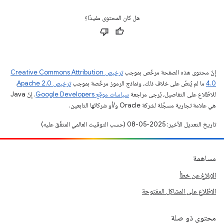
هل كان المحتوى مفيدًا؟
إنّ محتوى هذه الصفحة مرخّص بموجب
ترخيص Creative Commons Attribution
4.0‏
ما لم يُنصّ على خلاف ذلك، ونماذج الرموز مرخّصة بموجب
ترخيص Apache 2.0‏
.
للاطّلاع على التفاصيل، يُرجى مراجعة
سياسات موقع Google Developers‏
. إنّ Java
هي علامة تجارية مسجَّلة لشركة Oracle و/أو شركائها التابعين.
تاريخ التعديل الأخير: 2025-05-08 (حسب التوقيت العالمي المتفَّق عليه)
مساهمة
الإبلاغ عن خطأ
الاطّلاع على المشاكل المفتوحة
محتوى ذو صلة