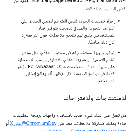
Translator API وLanguage Detector API، هناك العديد من
أفضل الممارسات الشائعة:
إجراء تقييمات الجودة للنص المترجَم لضمان الحفاظ على
القواعد النحوية والسياق ننصحك بتوفير خيار
للمستخدمين يتيح لهم تقديم ملاحظات حول الترجمة إذا
كان ذلك مناسبًا.
توفير واجهة مستخدم لعرض مستوى التقدّم، مثل مؤشر
تقدّم التحميل أو شريط التقدّم، للإشارة إلى مدى الاستجابة
على سبيل المثال، استخدمت شركة Policybazaar مؤشر
كتابة في برنامج الدردشة الآلي لإظهار أنّه يعالج إدخال
المستخدم.
الاستنتاجات والاقتراحات
هل تعمل على إنشاء شيء جديد باستخدام واجهات برمجة التطبيقات
هذه؟ يمكنك مشاركة ملاحظاتك معنا على
‎@ChromiumDev على X
أو