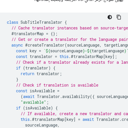
class
SubTitleTranslator
{
// Cache translator instances based on source-targ
#translatorMap
=
{};
// Get or create a translator for the language pai
async
#createTranslator
(
sourceLanguage
,
targetLang
const
key
=
`
${
sourceLanguage
}
-
${
targetLanguage
}
const
translator
=
this
.
#translatorMap
[
key
];
// Check if a translator already exists for a la
if
(
translator
)
{
return
translator
;
}
// Check if translation is available
const
isAvailable
=
(
await
Translator
.
availability
({
sourceLanguag
"available"
;
if
(
isAvailable
)
{
// If available, create a new translator and ca
this
.
#translatorMap
[
key
]
=
await
Translator
.
cr
sourceLanguage
,