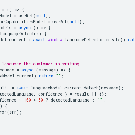
=
()
=
>
{
Model
=
useRef
(
null
);
orCapabilitiesModel
=
useRef
(
null
);
odels
=
async
()
=
>
{
LanguageDetector
)
{
del
.
current
=
await
window
.
LanguageDetector
.
create
().
ca
 language the customer is writing
nguage
=
async
(
message
)
=
>
{
eModel
.
current
)
return
""
;
ult
]
=
await
languageModel
.
current
.
detect
(
message
);
tectedLanguage
,
confidence
}
=
result
||
{};
fidence
*
100
 > 
50
?
detectedLanguage
:
""
;
)
{
ror
(
err
);
;