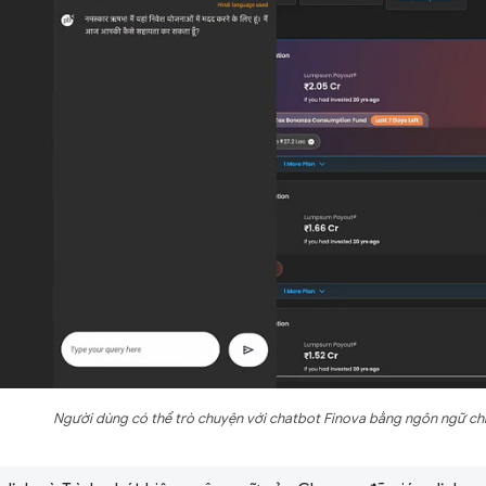
Người dùng có thể trò chuyện với chatbot Finova bằng ngôn ngữ chí