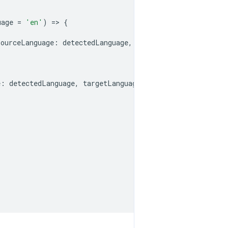
uage
=
'en'
)
=
>
{
sourceLanguage
:
detectedLanguage
,
targetLanguage
});
e
:
detectedLanguage
,
targetLanguage
});