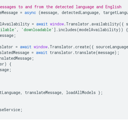
essages to and from the detected language and English
eMessage
=
async
(
message
,
detectedLanguage
,
targetLang
lAvailability
=
await
window
.
Translator
.
availability
({
ailable'
,
'downloadable'
].
includes
(
modelAvailability
))
{
essage
;
slator
=
await
window
.
Translator
.
create
({
sourceLanguag
slatedMessage
=
await
translator
.
translate
(
message
);
nslatedMessage
;
or
)
{
sage
;
tLanguage
,
translateMessage
,
loadAllModels
};
seService
;