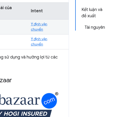
ái của
Kết luận và
Intent
đề xuất
Ý định vận
Tài nguyên
chuyển
Ý định vận
chuyển
ng sử dụng và hưởng lợi từ các
azaar