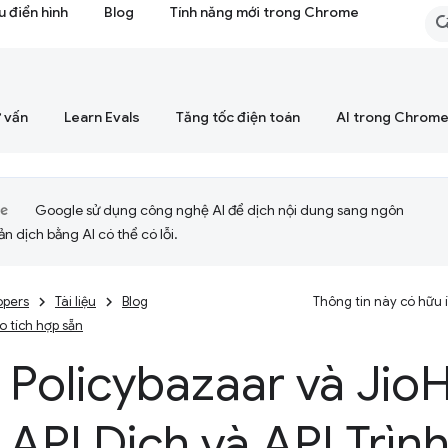
 điển hình
Blog
Tính năng mới trong Chrome
 vấn
Learn Evals
Tăng tốc điện toán
AI trong Chrom
Google sử dụng công nghệ AI để dịch nội dung sang ngôn
ản dịch bằng AI có thể có lỗi.
opers
Tài liệu
Blog
Thông tin này có hữu
ạo tích hợp sẵn
Policybazaar và Jio
H
API Dịch và API Trình