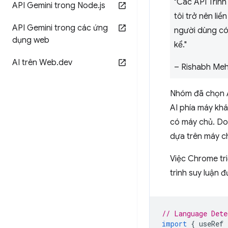
"Các API Trình
API Gemini trong Node
.
js
tôi trở nên l
API Gemini trong các ứng
người dùng có
dụng web
kể."
AI trên Web
.
dev
– Rishabh Mehr
Nhóm đã chọn AI
AI phía máy khá
có máy chủ. Do 
dựa trên máy ch
Việc Chrome tri
trình suy luận 
// Language Dete
import
{
useRef