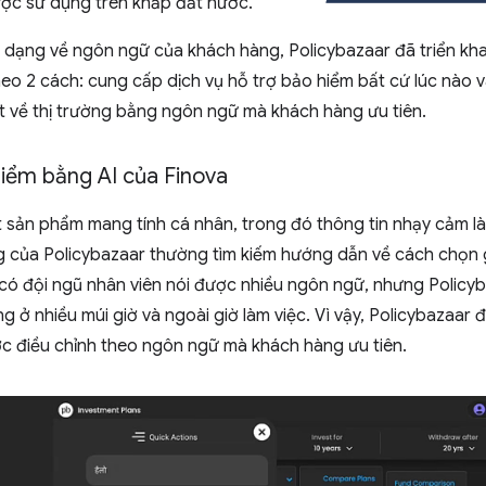
c sử dụng trên khắp đất nước.
 dạng về ngôn ngữ của khách hàng, Policybazaar đã triển kha
eo 2 cách: cung cấp dịch vụ hỗ trợ bảo hiểm bất cứ lúc nào v
iết về thị trường bằng ngôn ngữ mà khách hàng ưu tiên.
hiểm bằng AI của Finova
 sản phẩm mang tính cá nhân, trong đó thông tin nhạy cảm là
g của Policybazaar thường tìm kiếm hướng dẫn về cách chọn 
 có đội ngũ nhân viên nói được nhiều ngôn ngữ, nhưng Policy
g ở nhiều múi giờ và ngoài giờ làm việc. Vì vậy, Policybazaar 
ợc điều chỉnh theo ngôn ngữ mà khách hàng ưu tiên.