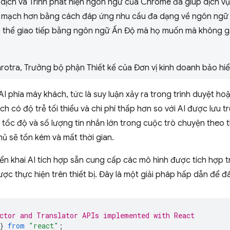
 dịch và Trình phát hiện ngôn ngữ của Chrome đã giúp dịch v
iền mạch hơn bằng cách đáp ứng nhu cầu đa dạng về ngôn ngữ
 thể giao tiếp bằng ngôn ngữ Ấn Độ mà họ muốn mà không gặp
otra, Trưởng bộ phận Thiết kế của Đơn vị kinh doanh bảo hiể
 phía máy khách, tức là suy luận xảy ra trong trình duyệt hoặ
ch có độ trễ tối thiểu và chi phí thấp hơn so với AI được lưu 
tốc độ và số lượng tin nhắn lớn trong cuộc trò chuyện theo t
ủ sẽ tốn kém và mất thời gian.
ển khai AI tích hợp sẵn cung cấp các mô hình được tích hợp tr
được thực hiện trên thiết bị. Đây là một giải pháp hấp dẫn để 
ctor and Translator APIs implemented with React
}
from
"react"
;