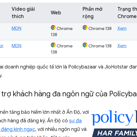
Video giải
Phần mở
Trạng th
Web
thích
rộng
Chrome
MDN
Xem
Chrome
Chrome 138
138
or
MDN
Xem
Chrome
Chrome 138
138
ai doanh nghiệp quốc tế lớn là Policybazaar và JioHotstar đa
y.
 trợ khách hàng đa ngôn ngữ của Policyb
 nền tảng bảo hiểm lớn nhất ở Ấn Độ, với
hách hàng đã đăng ký. Ấn Độ có
sự đa
 đáng kinh ngạc
, với nhiều ngôn ngữ và