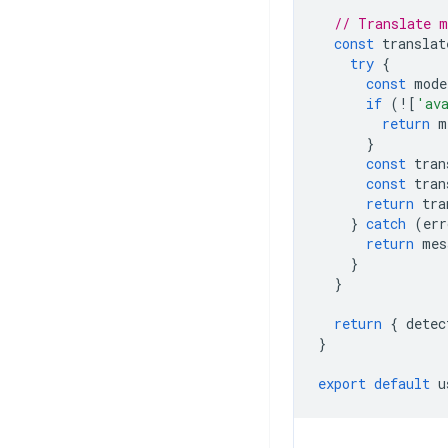
// Translate m
const
translat
try
{
const
mode
if
(
!
[
'av
return
m
}
const
tran
const
tran
return
tra
}
catch
(
err
return
mes
}
}
return
{
detec
}
export
default
u