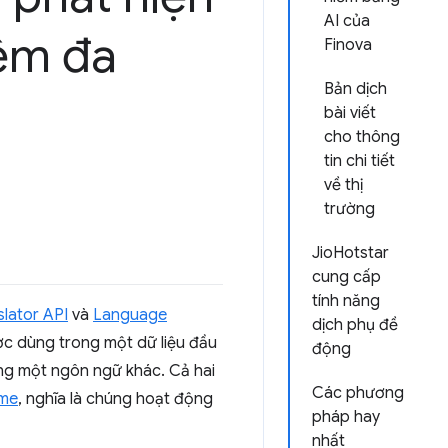
AI của
iệm đa
Finova
Bản dịch
bài viết
cho thông
tin chi tiết
về thị
trường
JioHotstar
cung cấp
tính năng
slator API
và
Language
dịch phụ đề
ợc dùng trong một dữ liệu đầu
động
ang một ngôn ngữ khác. Cả hai
Các phương
ome
, nghĩa là chúng hoạt động
pháp hay
nhất