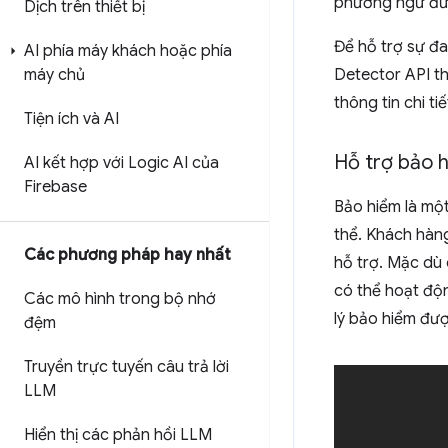
phương ngữ đượ
Dịch trên thiết bị
Để hỗ trợ sự đa
AI phía máy khách hoặc phía
máy chủ
Detector API th
thông tin chi t
Tiện ích và AI
Hỗ trợ bảo 
AI kết hợp với Logic AI của
Firebase
Bảo hiểm là một
thể. Khách hàn
Các phương pháp hay nhất
hỗ trợ. Mặc dù
có thể hoạt độn
Các mô hình trong bộ nhớ
lý bảo hiểm đư
đệm
Truyền trực tuyến câu trả lời
LLM
Hiển thị các phản hồi LLM