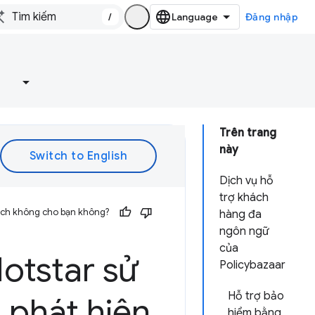
/
Đăng nhập
e
Trên trang
này
Dịch vụ hỗ
trợ khách
 ích không cho bạn không?
hàng đa
ngôn ngữ
của
otstar sử
Policybazaar
Hỗ trợ bảo
 phát hiện
hiểm bằng