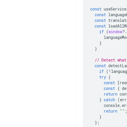
const
useService
const
language
const
translat
const
loadAllM
if
(
window
?
.
languageMo
}
}
// Detect what
const
detectLa
if
(
!
languag
try
{
const
[
res
const
{
de
return
con
}
catch
(
err
console
.
er
return
""
}
};