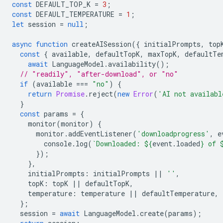
const
DEFAULT_TOP_K
=
3
;
const
DEFAULT_TEMPERATURE
=
1
;
let
session
=
null
;
async
function
createAISession
({
initialPrompts
,
top
const
{
available
,
defaultTopK
,
maxTopK
,
defaultTe
await
LanguageModel
.
availability
();
// "readily", "after-download", or "no"
if
(
available
===
"no"
)
{
return
Promise
.
reject
(
new
Error
(
'AI not availabl
}
const
params
=
{
monitor
(
monitor
)
{
monitor
.
addEventListener
(
'downloadprogress'
,
e
console
.
log
(
`Downloaded: 
${
event
.
loaded
}
 of 
});
},
initialPrompts
:
initialPrompts
||
''
,
topK
:
topK
||
defaultTopK
,
temperature
:
temperature
||
defaultTemperature
,
};
session
=
await
LanguageModel
.
create
(
params
);