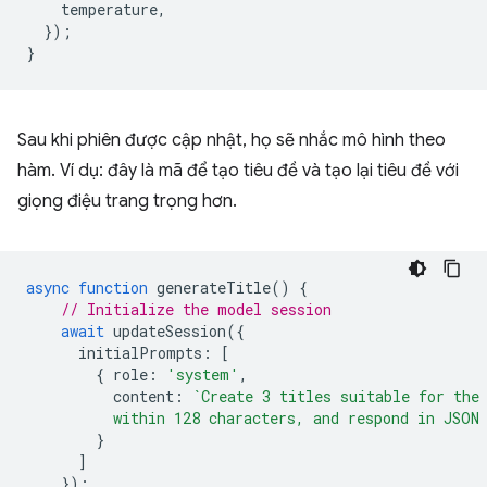
temperature
,
});
}
Sau khi phiên được cập nhật, họ sẽ nhắc mô hình theo
hàm. Ví dụ: đây là mã để tạo tiêu đề và tạo lại tiêu đề với
giọng điệu trang trọng hơn.
async
function
generateTitle
()
{
// Initialize the model session
await
updateSession
({
initialPrompts
:
[
{
role
:
'system'
,
content
:
`Create 3 titles suitable for the
          within 128 characters, and respond in JSON
}
]
});