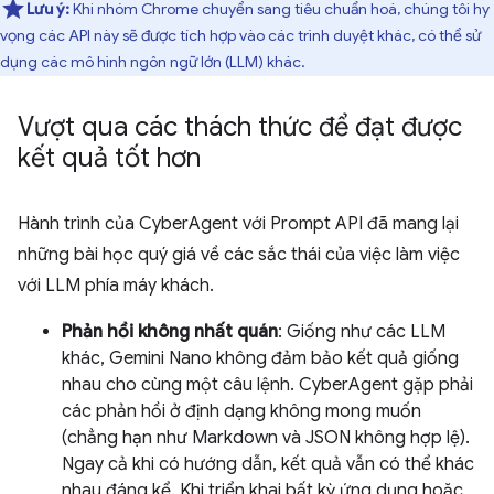
Lưu ý:
Khi nhóm Chrome chuyển sang tiêu chuẩn hoá, chúng tôi hy
vọng các API này sẽ được tích hợp vào các trình duyệt khác, có thể sử
dụng các mô hình ngôn ngữ lớn (LLM) khác.
Vượt qua các thách thức để đạt được
kết quả tốt hơn
Hành trình của CyberAgent với Prompt API đã mang lại
những bài học quý giá về các sắc thái của việc làm việc
với LLM phía máy khách.
Phản hồi không nhất quán
: Giống như các LLM
khác, Gemini Nano không đảm bảo kết quả giống
nhau cho cùng một câu lệnh. CyberAgent gặp phải
các phản hồi ở định dạng không mong muốn
(chẳng hạn như Markdown và JSON không hợp lệ).
Ngay cả khi có hướng dẫn, kết quả vẫn có thể khác
nhau đáng kể. Khi triển khai bất kỳ ứng dụng hoặc