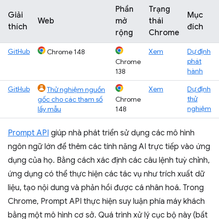
Phần
Trạng
Giải
Mục
Web
mở
thái
thích
đích
rộng
Chrome
GitHub
Xem
Dự định
Chrome 148
phát
Chrome
hành
138
GitHub
Xem
Dự định
Thử nghiệm nguồn
thử
gốc cho các tham số
Chrome
nghiệm
lấy mẫu
148
Prompt API
giúp nhà phát triển sử dụng các mô hình
ngôn ngữ lớn để thêm các tính năng AI trực tiếp vào ứng
dụng của họ. Bằng cách xác định các câu lệnh tuỳ chỉnh,
ứng dụng có thể thực hiện các tác vụ như trích xuất dữ
liệu, tạo nội dung và phản hồi được cá nhân hoá. Trong
Chrome, Prompt API thực hiện suy luận phía máy khách
bằng một mô hình cơ sở. Quá trình xử lý cục bộ này (bất