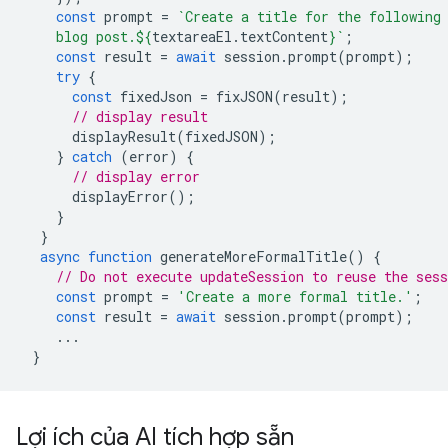
const
prompt
=
`Create a title for the following
    blog post.
${
textareaEl
.
textContent
}
`
;
const
result
=
await
session
.
prompt
(
prompt
);
try
{
const
fixedJson
=
fixJSON
(
result
);
// display result
displayResult
(
fixedJSON
);
}
catch
(
error
)
{
// display error
displayError
();
}
}
async
function
generateMoreFormalTitle
()
{
// Do not execute updateSession to reuse the sess
const
prompt
=
'Create a more formal title.'
;
const
result
=
await
session
.
prompt
(
prompt
);
...
}
Lợi ích của AI tích hợp sẵn