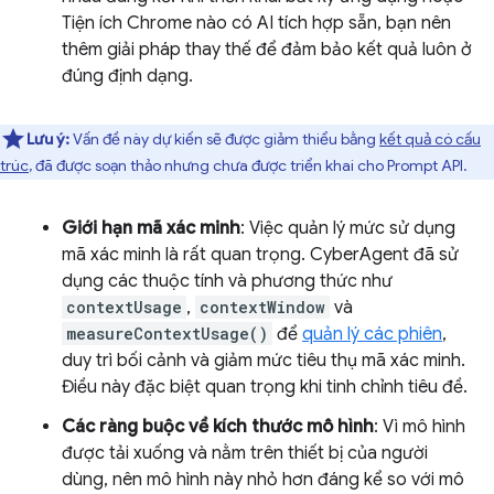
Tiện ích Chrome nào có AI tích hợp sẵn, bạn nên
thêm giải pháp thay thế để đảm bảo kết quả luôn ở
đúng định dạng.
Lưu ý:
Vấn đề này dự kiến sẽ được giảm thiểu bằng
kết quả có cấu
trúc
, đã được soạn thảo nhưng chưa được triển khai cho Prompt API.
Giới hạn mã xác minh
: Việc quản lý mức sử dụng
mã xác minh là rất quan trọng. CyberAgent đã sử
dụng các thuộc tính và phương thức như
contextUsage
,
contextWindow
và
measureContextUsage()
để
quản lý các phiên
,
duy trì bối cảnh và giảm mức tiêu thụ mã xác minh.
Điều này đặc biệt quan trọng khi tinh chỉnh tiêu đề.
Các ràng buộc về kích thước mô hình
: Vì mô hình
được tải xuống và nằm trên thiết bị của người
dùng, nên mô hình này nhỏ hơn đáng kể so với mô