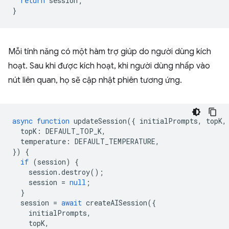
return
session
;
}
Mỗi tính năng có một hàm trợ giúp do người dùng kích
hoạt. Sau khi được kích hoạt, khi người dùng nhấp vào
nút liên quan, họ sẽ cập nhật phiên tương ứng.
async
function
updateSession
({
initialPrompts
,
topK
,
topK
:
DEFAULT_TOP_K
,
temperature
:
DEFAULT_TEMPERATURE
,
})
{
if
(
session
)
{
session
.
destroy
();
session
=
null
;
}
session
=
await
createAISession
({
initialPrompts
,
topK
,