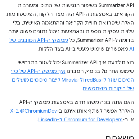
Summarizer API בשיפור הנגישות של התוכן ומעורבות
הקוראים. באמצעות ה-API הזה מצד הלקוח, הפלטפורמות
האלה שיפרו את חוויית הקריאה וההתאמה האישית, בלי
עלויות עסקיות נוספות ובאמצעות ניהול נתונים פשוט יותר.
בדומה ל-Summarizer API, כל
ממשקי ה-API המובנים של
AI
מאפשרים שימוש מעשי ב-AI בצד הלקוח.
רוצים לדעת איך Summarizer API יכול לעזור בתרחישי
שימוש אחרים? בנוסף, הסברנו
איך ממשק ה-API של כלי
הסיכום עוזר ל-redBus ול-Miravia ליצור סיכומים מועילים
של ביקורות משתמשים
.
האם אתה בונה משהו חדש באמצעות ממשקי ה-API
האלה? אפשר לשתף אותו איתנו ב-
‎@ChromiumDev ב-X
או ב-
Chromium for Developers ב-LinkedIn
.
משאבים