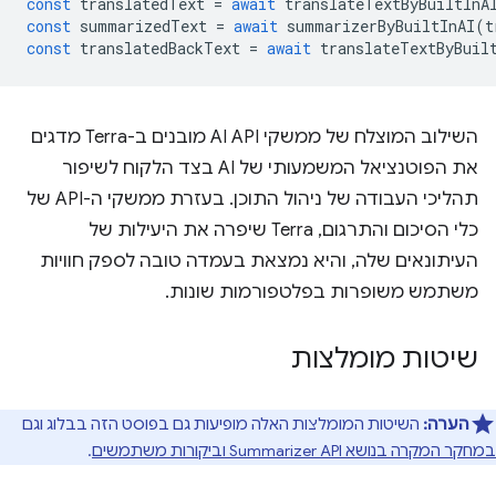
const
translatedText
=
await
translateTextByBuiltInA
const
summarizedText
=
await
summarizerByBuiltInAI
(
t
const
translatedBackText
=
await
translateTextByBuil
השילוב המוצלח של ממשקי AI API מובנים ב-Terra מדגים
את הפוטנציאל המשמעותי של AI בצד הלקוח לשיפור
תהליכי העבודה של ניהול התוכן. בעזרת ממשקי ה-API של
כלי הסיכום והתרגום, Terra שיפרה את היעילות של
העיתונאים שלה, והיא נמצאת בעמדה טובה לספק חוויות
משתמש משופרות בפלטפורמות שונות.
שיטות מומלצות
הערה:
השיטות המומלצות האלה מופיעות גם בפוסט הזה בבלוג וגם
במחקר המקרה בנושא Summarizer API וביקורות משתמשים
.