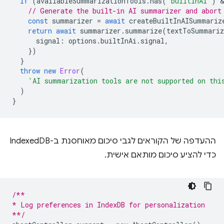
if
(
availableSummarizationTools
.
has
(
'builtInAi'
)
 
// Generate the built-in AI summarizer and abort
const
summarizer
=
await
createBuiltInAISummariz
return
await
summarizer
.
summarize
(
textToSummariz
signal
:
options
.
builtInAi
.
signal
,
})
}
throw
new
Error
(
'AI summarization tools are not supported on thi
)
}
ההעדפה של הקוראים לגבי סיכום מאוחסנת ב-IndexedDB
כדי להציע סיכום מותאם אישית.
/**
* Log preferences in IndexDB for personalization
**/