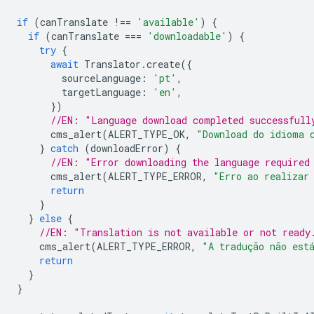
if
(
canTranslate
!==
'available'
)
{
if
(
canTranslate
===
'downloadable'
)
{
try
{
await
Translator
.
create
({
sourceLanguage
:
'pt'
,
targetLanguage
:
'en'
,
})
//EN: "Language download completed successfull
cms_alert
(
ALERT_TYPE_OK
,
"Download do idioma 
}
catch
(
downloadError
)
{
//EN: "Error downloading the language required
cms_alert
(
ALERT_TYPE_ERROR
,
"Erro ao realizar
return
}
}
else
{
//EN: "Translation is not available or not ready
cms_alert
(
ALERT_TYPE_ERROR
,
"A tradução não est
return
}
}