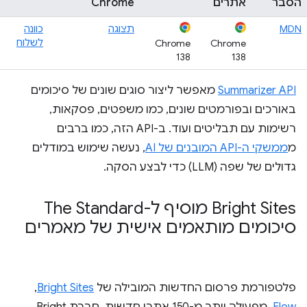
הסבר
אתרים
Chrome
MDN
תצוגה
כוונה
לשלוח
Chrome
Chrome
138
138
Summarizer API
מאפשר ליצור סוגים שונים של סיכומים
באורכים ובפורמטים שונים, כמו משפטים, פסקאות,
רשימות עם תבליטים ועוד. ב-API הזה, כמו ברבים
מ
ממשקי ה-API המובנים של AI
, נעשה שימוש במודלים
גדולים של שפה (LLM) כדי לבצע הסקה.
‫Bright Sites מוסיף ל-The Standard
סיכומים מותאמים אישית של מאמרים
פלטפורמת פרסום החדשות המובילה של
Bright Sites
, ‏