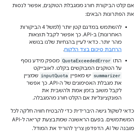
אם קלט הביקורת חורג ממגבלת הטוקנים, אפשר לנסות
את הפתרונות הבאים:
להשתמש במדגם קטן יותר (למשל 4 הביקורות
האחרונות) ב-API. כך אפשר לקבל תוצאות
מהר יותר. כדאי לעיין בהנחיות שלנו בנושא
הרחבת סיכום בצד הלקוח
.
התו
QuotaExceededError
מספק מידע נוסף
על הטוקנים המבוקשים בקלט. לאובייקט
summarizer
יש מאפיין
inputQuota
שמציין
את מגבלת האסימונים של ה-API. כך אפשר
לקבל משוב בזמן אמת ולהשבית את
הפונקציונליות אם הקלט חורג מהמגבלה.
כדאי לשקול גישה היברידית כדי להבטיח חוויה חלקה לכל
המשתמשים. בפעם הראשונה שמתבצעת קריאה ל-API
מובנה של AI, הדפדפן צריך להוריד את המודל.