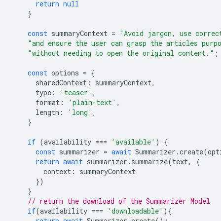
return
null
}
const
summaryContext
=
"Avoid jargon, use correc
"and ensure the user can grasp the articles purp
"without needing to open the original content."
;
const
options
=
{
sharedContext
:
summaryContext
,
type
:
'teaser'
,
format
:
'plain-text'
,
length
:
'long'
,
}
if
(
availability
===
'available'
)
{
const
summarizer
=
await
Summarizer
.
create
(
opt
return
await
summarizer
.
summarize
(
text
,
{
context
:
summaryContext
})
}
// return the download of the Summarizer Model
if
(
availability
===
'downloadable'
){
return
await
Summarizer
.
create
();