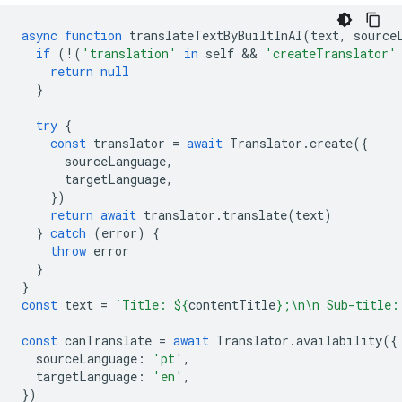
async
function
translateTextByBuiltInAI
(
text
,
source
if
(
!
(
'translation'
in
self
 && 
'createTranslator'
return
null
}
try
{
const
translator
=
await
Translator
.
create
({
sourceLanguage
,
targetLanguage
,
})
return
await
translator
.
translate
(
text
)
}
catch
(
error
)
{
throw
error
}
}
const
text
=
`Title: 
${
contentTitle
}
;\n\n Sub-title:
const
canTranslate
=
await
Translator
.
availability
({
sourceLanguage
:
'pt'
,
targetLanguage
:
'en'
,
})