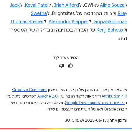
ל
Aline Souza
מ-CWI, ל
Brian Alford
, ל
Keval Patel
, ל
Jack
Riley
ולצוות ההנדסה של Brightsites, ל
Swetha
Gopalakrishnan
, ל
Alexandra Klepper
, ל
Thomas Steiner
ול
Kenji Baheux
על העזרה בכתיבה ובבדיקה של המסמך
הזה.
המידע עזר לך?
אלא אם צוין אחרת, התוכן של דף זה הוא ברישיון
Creative Commons
Attribution 4.0
ודוגמאות הקוד הן ברישיון
Apache 2.0
. לפרטים, ניתן לעיין
ב
מדיניות האתר Google Developers‏
.‏ Java הוא סימן מסחרי רשום של
חברת Oracle ו/או של השותפים העצמאיים שלה.
עדכון אחרון: 2025-05-15 (שעון UTC).