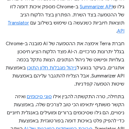
גילו ש
Summarizer API
ב-Chrome מספק איכות דומה לזו
של ההטמעה בצד השרת. הפתרון בצד הלקוח הניב
תוצאות חיוביות כשנעשה בו שימוש בשילוב עם
Translator
.
API
חברת Terra אימצה את ההטמעה של AI מובנה ב-Chrome
בגלל יתרונות מרכזיים. ה-AI מצד הלקוח הציע חיסכון
בעלויות ופישוט של ניהול הנתונים. הצוות נתקל בכמה
אתגרים, בעיקר בנוגע ל
ניהול מגבלות חלון התוכן
באמצעות
Summarizer API, אבל הצליח להתגבר עליהם באמצעות
שיטות הטמעה קפדניות.
בתחילה, טרה התקשתה להבין אילו
סוגי סיכומים
ואיזה
הקשר משותף יתאימו הכי טוב לצרכים שלה. באמצעות
ניסויים, הם גילו שסיכומים ברורים ומועילים באנגלית חיוניים
כדי להפיק פלט באיכות דומה בפורטוגזית באמצעות
Translator API.
סביבת המשחקים המובנית של AI
הייתה