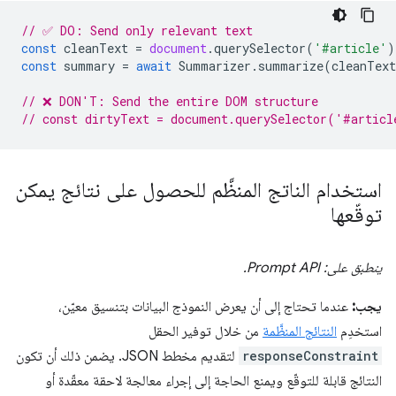
// ✅ DO: Send only relevant text
const
cleanText
=
document
.
querySelector
(
'#article'
)
const
summary
=
await
Summarizer
.
summarize
(
cleanText
// ❌ DON'T: Send the entire DOM structure
// const dirtyText = document.querySelector('#articl
استخدام الناتج المنظَّم للحصول على نتائج يمكن
توقّعها
ينطبق على: Prompt API.
يجب:
عندما تحتاج إلى أن يعرض النموذج البيانات بتنسيق معيّن،
استخدِم
النتائج المنظَّمة
من خلال توفير الحقل
responseConstraint
لتقديم مخطط JSON. يضمن ذلك أن تكون
النتائج قابلة للتوقّع ويمنع الحاجة إلى إجراء معالجة لاحقة معقّدة أو