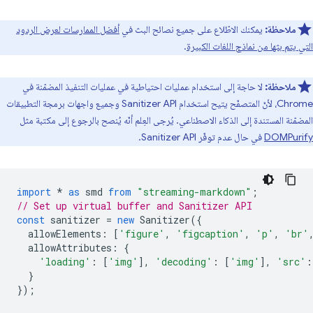
ملاحظة:
يمكنك الاطّلاع على جميع نصائح البث في
أفضل الممارسات لعرض الردود
التي يتم بثها من نماذج اللغات الكبيرة
.
ملاحظة:
لا حاجة إلى استخدام عمليات احتياطية في عمليات التنفيذ المضمّنة في
Chrome، لأنّ المتصفّح يتيح استخدام Sanitizer API وجميع واجهات برمجة التطبيقات
المضمّنة المستندة إلى الذكاء الاصطناعي. يُرجى العِلم أنّه يُنصح بالرجوع إلى مكتبة مثل
DOMPurify
في حال عدم توفّر Sanitizer API.
import
*
as
smd
from
"streaming-markdown"
;
// Set up virtual buffer and Sanitizer API
const
sanitizer
=
new
Sanitizer
({
allowElements
:
[
'figure'
,
'figcaption'
,
'p'
,
'br'
allowAttributes
:
{
'loading'
:
[
'img'
],
'decoding'
:
[
'img'
],
'src'
:
}
});