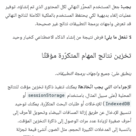
يجب:
جعل المستخدم المحرِّر النهائي لكل المحتوى الذي تم إنشاؤه. توفير
عمليات إلغاء بديهية لكي يحتفظ المستخدم بالملكية الكاملة للناتج النهائي
قد تعرض واجهات برمجة التطبيقات نتائج غير صحيحة.
لا تفعل ما يلي:
فرض نتيجة من إنشاء الذكاء الاصطناعي كخيار وحيد
تخزين نتائج المهام المتكرّرة مؤقتًا
ينطبق على: جميع واجهات برمجة التطبيقات.
الإجراءات التي يجب اتّخاذها:
يمكنك تنفيذ ذاكرة تخزين مؤقت للنتائج
المحلية (على سبيل المثال، باستخدام
sessionStorage
أو
IndexedDB
) للإدخالات أو طلبات البحث المتكرّرة. يمكنك توحيد
تنسيق الإدخال عن طريق إزالة المسافات البيضاء وتحويل الأحرف إلى
أحرف صغيرة لزيادة عدد مرات الوصول إلى ذاكرة التخزين المؤقت.
بالنسبة إلى المدخلات الكبيرة الحجم، مثل الصور، أنشئ قيمة تجزئة