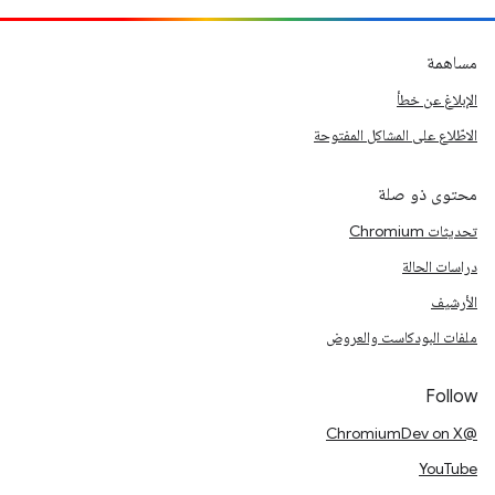
مساهمة
الإبلاغ عن خطأ
الاطّلاع على المشاكل المفتوحة
محتوى ذو صلة
تحديثات Chromium
دراسات الحالة
الأرشيف
ملفات البودكاست والعروض
Follow
@ChromiumDev on X
YouTube