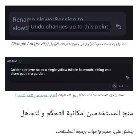
نمط واجهة المستخدم: التراجع عن جميع تعديلات الوكيل (Google Antigravity)
نمط واجهة المستخدم: أداة التنقّل بين الخطوات
(عرض توضيحي للنص البديل)
منح المستخدمين إمكانية التحكّم والتجاهل
ينطبق على: جميع واجهات برمجة التطبيقات.