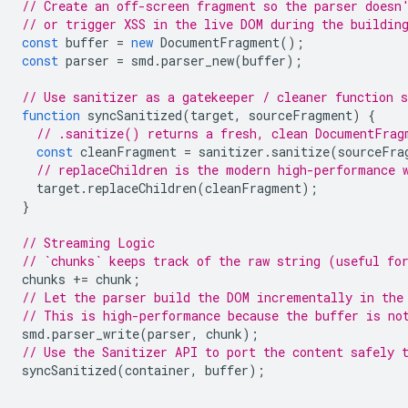
// Create an off-screen fragment so the parser doesn
// or trigger XSS in the live DOM during the buildin
const
buffer
=
new
DocumentFragment
();
const
parser
=
smd
.
parser_new
(
buffer
);
// Use sanitizer as a gatekeeper / cleaner function 
function
syncSanitized
(
target
,
sourceFragment
)
{
// .sanitize() returns a fresh, clean DocumentFrag
const
cleanFragment
=
sanitizer
.
sanitize
(
sourceFra
// replaceChildren is the modern high-performance 
target
.
replaceChildren
(
cleanFragment
);
}
// Streaming Logic
// `chunks` keeps track of the raw string (useful fo
chunks
+=
chunk
;
// Let the parser build the DOM incrementally in the
// This is high-performance because the buffer is no
smd
.
parser_write
(
parser
,
chunk
);
// Use the Sanitizer API to port the content safely 
syncSanitized
(
container
,
buffer
);