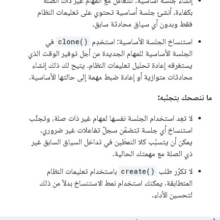
إنشاء جلسة أساسية: للتعامل مع المهام غير ذات الصلة
بكفاءة، أنشئ جلسة أساسية تحتوي على تعليمات النظام
فقط وبدون أي سياق محادثة سابق.
استنساخ الجلسة الأساسية: استخدِم
clone()
في
الجلسة الأساسية للمهام الجديدة من أجل توفير الوقت الذي
يستغرقه إعادة تحليل تعليمات النظام. يتيح لك ذلك إنشاء
محادثات متوازية أو إعادة ضبط مهمة إلى حالتها الأساسية.
ما ننصحك بتجنّبه:
لا تعِد استخدام الجلسة نفسها لمهام غير ذات صلة، وتجنَّب
استنساخ أي جلسة تتضمّن سجلّ تفاعلات غير ضروري.
يمكن أن يتسبّب كلا النمطَين في تداخل السياق السابق غير
ذي الصلة مع مهمتك الحالية.
لا تكرّر طلب
create()
باستخدام تعليمات النظام
المتطابقة. يمكنك استخدام نمط الاستنساخ بدلاً من ذلك
لتحسين الأداء.