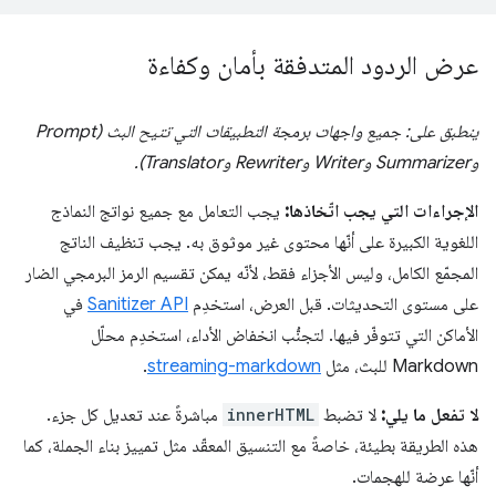
عرض الردود المتدفقة بأمان وكفاءة
ينطبق على: جميع واجهات برمجة التطبيقات التي تتيح البث (Prompt
وSummarizer وWriter وRewriter وTranslator).
الإجراءات التي يجب اتّخاذها:
يجب التعامل مع جميع نواتج النماذج
اللغوية الكبيرة على أنّها محتوى غير موثوق به. يجب تنظيف الناتج
المجمّع الكامل، وليس الأجزاء فقط، لأنّه يمكن تقسيم الرمز البرمجي الضار
على مستوى التحديثات. قبل العرض، استخدِم
Sanitizer API
في
الأماكن التي تتوفّر فيها. لتجنُّب انخفاض الأداء، استخدِم محلّل
Markdown للبث، مثل
streaming-markdown
.
لا تفعل ما يلي:
لا تضبط
innerHTML
مباشرةً عند تعديل كل جزء.
هذه الطريقة بطيئة، خاصةً مع التنسيق المعقّد مثل تمييز بناء الجملة، كما
أنّها عرضة للهجمات.