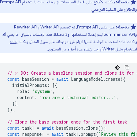
ملاحظة:
يمكنك الاطّلاع على
أفضل الممارسات لإدارة الجلسات باستخدام Prompt API
والاطّلاع على
التنفيذ المرجعي
.
ملاحظة:
على عكس Prompt API، تم تصميم Writer API وRewriter API
وSummarizer API ليتم إعادة استخدامها. ولا تحتفظ هذه الجلسات بالسياق، ما يعني أنّه
يمكنك إعادة استخدام الجلسة نفسها لمهام غير مرتبطة. على سبيل المثال، يمكنك
إعادة
استخدام مثيل Writer واحد
لإنشاء عدة أجزاء من المحتوى.
// ✅ DO: Create a baseline session and clone it for 
const
baseSession
=
await
LanguageModel
.
create
({
initialPrompts
:
[{
role
:
'system'
,
content
:
'You are a technical editor...'
,
}],
});
// Clone the base session once for the first task
const
task1
=
await
baseSession
.
clone
();
const
response1
=
await
task1
.
prompt
(
"Review this fi