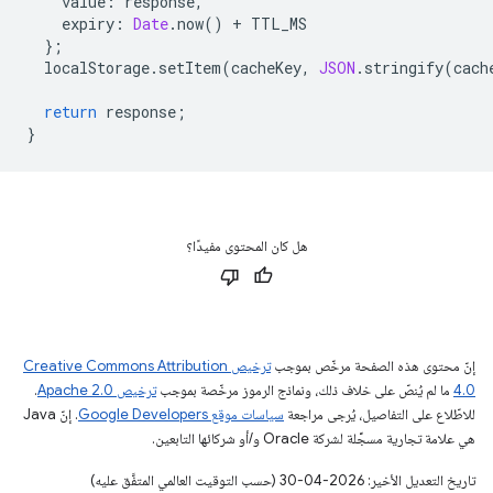
value
:
response
,
expiry
:
Date
.
now
()
+
TTL_MS
};
localStorage
.
setItem
(
cacheKey
,
JSON
.
stringify
(
cach
return
response
;
}
هل كان المحتوى مفيدًا؟
إنّ محتوى هذه الصفحة مرخّص بموجب
ترخيص Creative Commons Attribution
4.0‏
ما لم يُنصّ على خلاف ذلك، ونماذج الرموز مرخّصة بموجب
ترخيص Apache 2.0‏
.
للاطّلاع على التفاصيل، يُرجى مراجعة
سياسات موقع Google Developers‏
. إنّ Java
هي علامة تجارية مسجَّلة لشركة Oracle و/أو شركائها التابعين.
تاريخ التعديل الأخير: 2026-04-30 (حسب التوقيت العالمي المتفَّق عليه)