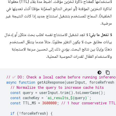
لاستخدامها كمفتاح ذاكرة تخزين مؤقت. اضبط مدة بقاء (TTL) معقولة
لذاكرة التخزين المؤقتة (أو اعرض النتائج المخزّنة مؤقتًا أثناء تعديلها في
الخلفية). السماح للمستخدم بتشغيل استنتاج جديد إذا كانت النتيجة غير
مرضية.
لا تفعل ما يلي:
لا تعِد تشغيل الاستنتاج نفسه لطلب بحث متكرّر أو إدخال
بيانات مطابق حيث لا يكون التغيّر مطلوبًا، مثلاً عندما يتنقّل المستخدم
ذهابًا وإيابًا بين نتائج البحث. يؤدي ذلك إلى تحسين سرعة الاستجابة
والاستخدام الفعّال لقدرات الحوسبة المحلية.
// ✅ DO: Check a local cache before running inferenc
async
function
getAiResponse
(
userInput
,
forceRefresh
// Normalize the query to increase cache hits
const
query
=
userInput
.
trim
().
toLowerCase
();
const
cacheKey
=
`ai_results_
${
query
}
`
;
const
TTL_MS
=
3600000
;
// 1 hour conservative TTL
if
(
!
forceRefresh
)
{