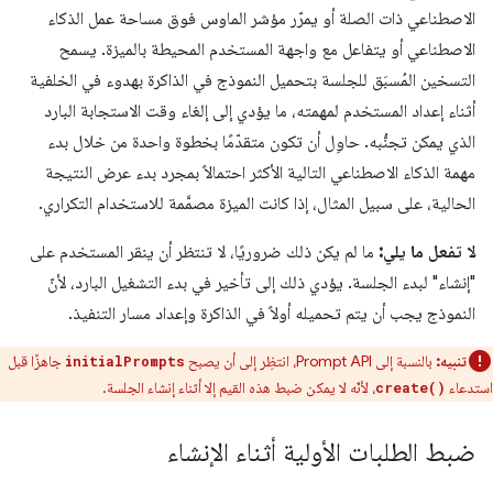
الاصطناعي ذات الصلة أو يمرّر مؤشر الماوس فوق مساحة عمل الذكاء
الاصطناعي أو يتفاعل مع واجهة المستخدم المحيطة بالميزة. يسمح
التسخين المُسبَق للجلسة بتحميل النموذج في الذاكرة بهدوء في الخلفية
أثناء إعداد المستخدم لمهمته، ما يؤدي إلى إلغاء وقت الاستجابة البارد
الذي يمكن تجنُّبه. حاوِل أن تكون متقدّمًا بخطوة واحدة من خلال بدء
مهمة الذكاء الاصطناعي التالية الأكثر احتمالاً بمجرد بدء عرض النتيجة
الحالية، على سبيل المثال، إذا كانت الميزة مصمَّمة للاستخدام التكراري.
لا تفعل ما يلي:
ما لم يكن ذلك ضروريًا، لا تنتظر أن ينقر المستخدم على
"إنشاء" لبدء الجلسة. يؤدي ذلك إلى تأخير في بدء التشغيل البارد، لأنّ
النموذج يجب أن يتم تحميله أولاً في الذاكرة وإعداد مسار التنفيذ.
تنبيه:
بالنسبة إلى Prompt API، انتظِر إلى أن يصبح
جاهزًا قبل
initialPrompts
استدعاء
، لأنّه لا يمكن ضبط هذه القيم إلا أثناء إنشاء الجلسة.
create()
ضبط الطلبات الأولية أثناء الإنشاء