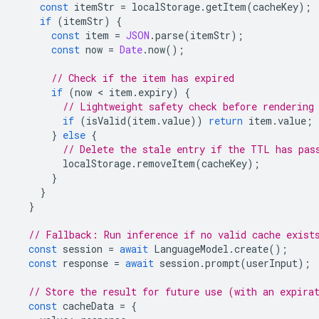
const
itemStr
=
localStorage
.
getItem
(
cacheKey
);
if
(
itemStr
)
{
const
item
=
JSON
.
parse
(
itemStr
);
const
now
=
Date
.
now
();
// Check if the item has expired
if
(
now
 < 
item
.
expiry
)
{
// Lightweight safety check before rendering
if
(
isValid
(
item
.
value
))
return
item
.
value
;
}
else
{
// Delete the stale entry if the TTL has pas
localStorage
.
removeItem
(
cacheKey
);
}
}
}
// Fallback: Run inference if no valid cache exist
const
session
=
await
LanguageModel
.
create
();
const
response
=
await
session
.
prompt
(
userInput
);
// Store the result for future use (with an expira
const
cacheData
=
{