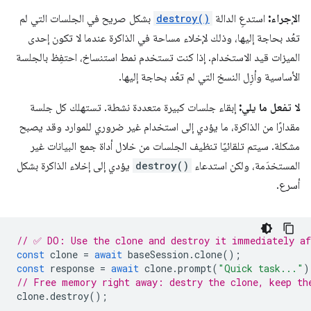
الإجراء:
استدعِ الدالة
destroy()
بشكل صريح في الجلسات التي لم
تعُد بحاجة إليها، وذلك لإخلاء مساحة في الذاكرة عندما لا تكون إحدى
الميزات قيد الاستخدام. إذا كنت تستخدم نمط استنساخ، احتفِظ بالجلسة
الأساسية وأزِل النسخ التي لم تعُد بحاجة إليها.
لا تفعل ما يلي:
إبقاء جلسات كبيرة متعددة نشطة. تستهلك كل جلسة
مقدارًا من الذاكرة، ما يؤدي إلى استخدام غير ضروري للموارد وقد يصبح
مشكلة. سيتم تلقائيًا تنظيف الجلسات من خلال أداة جمع البيانات غير
المستخدَمة، ولكن استدعاء
destroy()
يؤدي إلى إخلاء الذاكرة بشكل
أسرع.
// ✅ DO: Use the clone and destroy it immediately af
const
clone
=
await
baseSession
.
clone
();
const
response
=
await
clone
.
prompt
(
"Quick task..."
)
// Free memory right away: destry the clone, keep th
clone
.
destroy
();