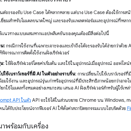
เอ็นต์จะรองรับ Use Case ได้หลากหลาย แต่บาง Use Case ต้องใช้การสนับสนุน
อดเยี่ยมสำหรับโมเดลขนาดใหญ่ และรองรับแพลตฟอร์มและอุปกรณ์ที่หลาก
้แนวทางแบบผสมหากแอปพลิเคชันของคุณต้องมีสิ่งต่อไปนี้
อน:
กรณีการใช้งานที่เฉพาะเจาะจงและเข้าถึงได้จะรองรับได้ง่ายกว่าด้วย
ห้พิจารณาการติดตั้งใช้งานฝั่งเซิร์ฟเวอร์
่น
: ใช้ฝั่งเซิร์ฟเวอร์โดยค่าเริ่มต้น และใช้ในอุปกรณ์เมื่ออุปกรณ์ ออฟไลน์ห
ปใช้เบราว์เซอร์ที่มี AI ในตัวอย่างราบรื่น
: การเปลี่ยนไปใช้เบราว์เซอร์ที
ร้อมใช้งาน และอุปกรณ์รุ่นเก่าหรืออุปกรณ์ที่มีประสิทธิภาพน้อยกว่าอาจ
ียกใช้โมเดลทั้งหมดอย่างเหมาะสม เสนอ AI ฝั่งเซิร์ฟเวอร์สำหรับผู้ใช้เหล่า
ompt API ในตัว
API จะใช้ได้ในส่วนขยาย Chrome บน Windows, mac
ุกคนได้รับประโยชน์จากฟีเจอร์ AI ให้ตั้งค่าสถาปัตยกรรมแบบไฮบริดด้วย
F
ี่มาพร้อมกับเครื่อง