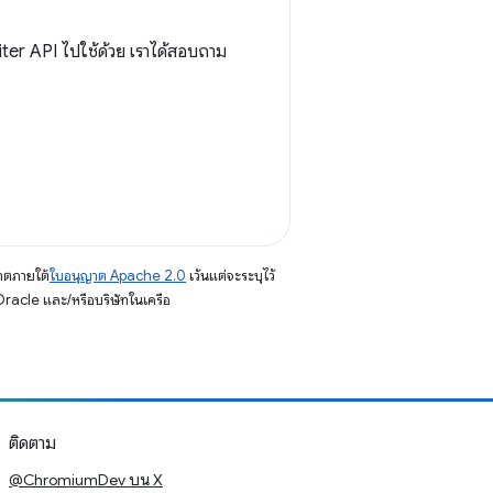
er API ไปใช้ด้วย เราได้สอบถาม
าตภายใต้
ใบอนุญาต Apache 2.0
เว้นแต่จะระบุไว้
racle และ/หรือบริษัทในเครือ
ติดตาม
@ChromiumDev บน X