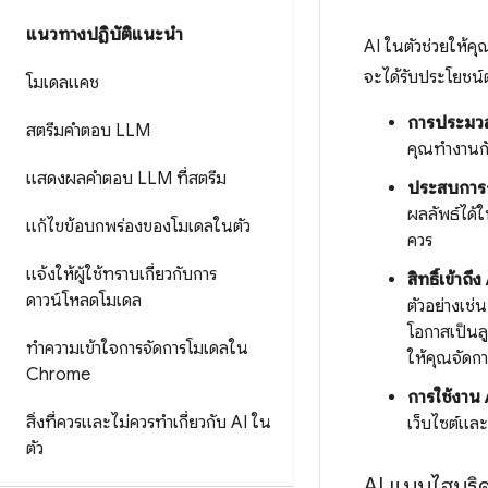
แนวทางปฏิบัติแนะนำ
AI ในตัวช่วยให้คุ
จะได้รับประโยชน์ต
โมเดลแคช
การประมวลผล
สตรีมคำตอบ LLM
คุณทำงานกับ
แสดงผลคำตอบ LLM ที่สตรีม
ประสบการณ์
ผลลัพธ์ได้ใ
แก้ไขข้อบกพร่องของโมเดลในตัว
ควร
แจ้งให้ผู้ใช้ทราบเกี่ยวกับการ
สิทธิ์เข้าถึง
ดาวน์โหลดโมเดล
ตัวอย่างเช่น
โอกาสเป็นลู
ทำความเข้าใจการจัดการโมเดลใน
ให้คุณจัดกา
Chrome
การใช้งาน
สิ่งที่ควรและไม่ควรทำเกี่ยวกับ AI ใน
เว็บไซต์และ
ตัว
AI แบบไฮบริด: 