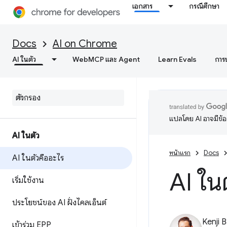
เอกสาร
กรณีศึกษา
Docs
AI on Chrome
AI ในตัว
WebMCP และ Agent
Learn Evals
การ
แปลโดย AI อาจมีข้
AI ในตัว
หน้าแรก
Docs
AI ในตัวคืออะไร
AI ใน
เริ่มใช้งาน
ประโยชน์ของ AI ฝั่งไคลเอ็นต์
Kenji 
เข้าร่วม EPP