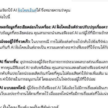
ณเรียกใช้ AI
ฝั่งไคลเอ็นต์
ได้ ซึ่งหมายความว่าคุณ
่อไปนี้
ข้อมูลที่ละเอียดอ่อนในเครื่อง: AI ฝั่งไคลเอ็นต์ช่วยปรับปรุงเรื่องคว
ข้อมูลที่ละเอียดอ่อน คุณสามารถนำเสนอฟีเจอร์ AI แก่ผู้ใช้ที่มีการเข้
ของผู้ใช้ที่รวดเร็ว
: ในบางกรณี การไม่ต้องส่งคำขอไปกลับไปยังเซิร์ฟ
นทันที AI ฝั่งไคลเอ็นต์อาจเป็น ความแตกต่างระหว่างฟีเจอร์ที่ใช้งานได้กับป
 AI ที่มากขึ้น
: อุปกรณ์ของผู้ใช้จะรับภาระการประมวลผลบางส่วนเพื่อแลกกับ
 หากคุณมีฟีเจอร์ AI ระดับพรีเมียม คุณสามารถแสดงตัวอย่างฟีเจอร์เหล่านี้ด้
กค้าเห็นประโยชน์ของผลิตภัณฑ์โดยที่คุณไม่ต้องเสียค่าใช้จ่ายเพิ่มเติม
ร ค่าใช้จ่ายในการอนุมานได้ โดยเฉพาะในโฟลว์ของผู้ใช้ที่ใช้บ่อย
 AI แบบออฟไลน์
: ผู้ใช้จะเข้าถึงฟีเจอร์ AI ได้แม้จะไม่มีการเชื่อมต่ออินเ
เว็บแอปจะทำงานได้ตามที่คาดไว้ เมื่อออฟไลน์หรือมีการเชื่อมต่อที่ไม่แน
ฝั่งไคลเอ็นต์และฝั่งเซิร์ฟเวอร์