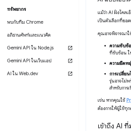
ทรัพยากร
แม้ว่า AI ฝั่งไคล
เป็นตัวเลือกที่ย
พบกับทีม Chrome
คุณอาจพิจารณาใช
อภิธานศัพท์และแนวคิด
ความซับซ้
Gemini API ใน Node
.
js
ที่ซับซ้อน ใ
Gemini API ในเว็บแอป
ความยืดหยุ
AI ใน Web
.
dev
การเปลี่ยนไ
รุ่นอาจไม่พ
สำหรับการเร
เช่น หากคุณใช้
Pr
ต้องการให้ผู้ใช้ท
เข้าถึง AI ท