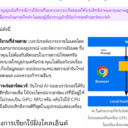
วชาญ
มุ่งเน้นที่กรณีการใช้งานที่เฉพาะเจาะจง ซึ่งส่งผลให้ประสิทธิภาพและคุณภาพสูง
เนื้อหาเป็นภาษาใหม่ๆ โมเดลผู้เชี่ยวชาญมักมีข้อกำหนดด้านฮาร์ดแวร์ต่ำ
ดังนี้
ช้งานที่ง่ายดาย
: เบราว์เซอร์จะกระจายโมเดลโดย
วามสามารถของอุปกรณ์ และจัดการการอัปเดต ซึ่ง
าคุณไม่ต้องรับผิดชอบในการดาวน์โหลดหรือ
ขนาดใหญ่ผ่านเครือข่าย คุณไม่ต้องกังวลเรื่อง
ี่เก็บข้อมูลออก งบประมาณหน่วยความจำรันไทม์
แสดงผล และความท้าทายอื่นๆ
ารเร่งฮาร์ดแวร์
: รันไทม์ AI ของเบราว์เซอร์ได้รับ
ิทธิภาพเพื่อ ใช้ประโยชน์จากฮาร์ดแวร์ที่มีอยู่ให้
ด ไม่ว่าจะเป็น GPU, NPU หรือ กลับไปใช้ CPU
จึงมีประสิทธิภาพดีที่สุดในอุปกรณ์แต่ละเครื่อง
AI ในตัวจะช่วยให้เว็บไซต์เ
โปรเซสเซอร์ในเครื่อง (CPU
การเรียกใช้ฝั่งไคลเอ็นต์
ในเครื่อง ซึ่งจ