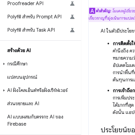
Proofreader API
คำสำคัญ:
โมเดลผู้เชี่ย
Polyfill สำหรับ Prompt API
เชี่ยวชาญที่มุ่งเน้นการแปล
Polyfill สำหรับ Task API
AI ในตัวมีประโยชน์
การติดตั้งใ
สร้างด้วย AI
คำนึงถึง ค
หมายความว่
กรณีศึกษา
อัปเดตโมเดล
การนำพื้นท
แปลบนอุปกรณ์
ต้นทุนการ
AI ฝั่งไคลเอ็นต์หรือฝั่งเซิร์ฟเวอร์
การเข้าถึงก
การเพิ่มประส
ส่วนขยายและ AI
ได้มากที่สุ
ดังนั้น แอป
AI แบบผสมกับตรรกะ AI ของ
Firebase
ประโยชน์ของ