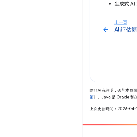
生成式 A
上一頁
arrow_back
AI 評估
除非另有註明，否則本頁
策
》。Java 是 Oracl
上次更新時間：2026-04-