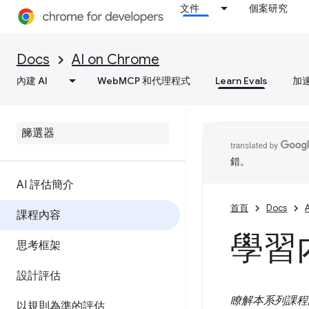
文件
個案研究
Docs
AI on Chrome
內建 AI
WebMCP 和代理程式
Learn Evals
加
錯。
AI 評估簡介
首頁
Docs
課程內容
學習
思考框架
設計評估
瞭解本系列課程
以規則為準的評估