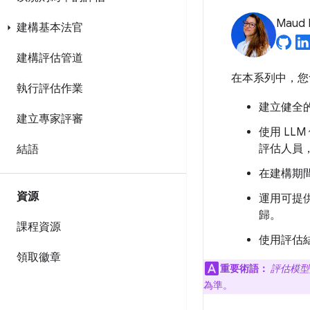
Maud 
建構基本法官
建構評估管道
在本系列中，您會為
執行評估作業
建立健全
建立專家評審
使用 L
評估人員
結語
在建構期間
資源
運用可提
歸。
課程資源
使用評估
領取徽章
重要術語：
評估模型
為準。