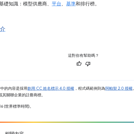
I 基礎知識：模型供應商、
平台
、
基準
和排行榜。
簡介
這對你有幫助嗎？
面中的內容是採用
創用 CC 姓名標示 4.0 授權
，程式碼範例則為
阿帕契 2.0 授權
e 和/或其關聯企業的註冊商標。
16 (世界標準時間)。