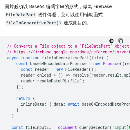
圖片必須以 Base64 編碼字串的形式，做為 Firebase
FileDataPart
物件傳遞，您可以使用輔助函式
fileToGenerativePart()
達成此目的。
// Converts a File object to a `FileDataPart` object
// https://firebase.google.com/docs/reference/js/ver
async
function
fileToGenerativePart
(
file
)
{
const
base64EncodedDataPromise
=
new
Promise
((
re
const
reader
=
new
FileReader
();
reader
.
onload
=
()
=
>
resolve
(
reader
.
result
.
sp
reader
.
readAsDataURL
(
file
);
});
return
{
inlineData
:
{
data
:
await
base64EncodedDataPro
};
}
const
fileInputEl
=
document
.
querySelector
(
'input[