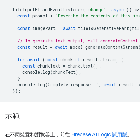
fileInputEl
.
addEventListener
(
'change'
,
async
()
=
>
const
prompt
=
'Describe the contents of this im
const
imagePart
=
await
fileToGenerativePart
(
fil
// To generate text output, call generateContent
const
result
=
await
model
.
generateContentStream
for
await
(
const
chunk
of
result
.
stream
)
{
const
chunkText
=
chunk
.
text
();
console
.
log
(
chunkText
);
}
console
.
log
(
Complete
response
:
'
,
await
result
.
r
});
示範
在不同裝置和瀏覽器上，前往
Firebase AI Logic 試用版
。