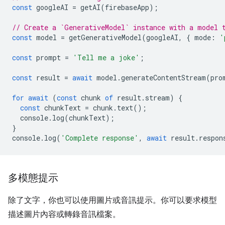
const
googleAI
=
getAI
(
firebaseApp
);
// Create a `GenerativeModel` instance with a model 
const
model
=
getGenerativeModel
(
googleAI
,
{
mode
:
'
const
prompt
=
'Tell me a joke'
;
const
result
=
await
model
.
generateContentStream
(
pro
for
await
(
const
chunk
of
result
.
stream
)
{
const
chunkText
=
chunk
.
text
();
console
.
log
(
chunkText
);
}
console
.
log
(
'Complete response'
,
await
result
.
respon
多模態提示
除了文字，你也可以使用圖片或音訊提示。你可以要求模型
描述圖片內容或轉錄音訊檔案。