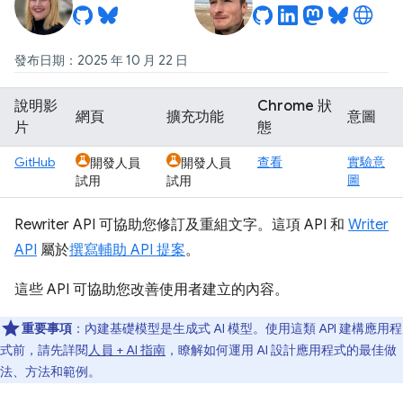
發布日期：2025 年 10 月 22 日
說明影
Chrome 狀
網頁
擴充功能
意圖
片
態
GitHub
查看
實驗意
開發人員
開發人員
圖
試用
試用
Rewriter API 可協助您修訂及重組文字。這項 API 和
Writer
API
屬於
撰寫輔助 API 提案
。
這些 API 可協助您改善使用者建立的內容。
重要事項
：內建基礎模型是生成式 AI 模型。使用這類 API 建構應用程
式前，請先詳閱
人員 + AI 指南
，瞭解如何運用 AI 設計應用程式的最佳做
法、方法和範例。