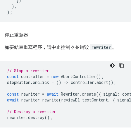
})
),
);
停止重寫器
如要結束重寫程序，請中止控制器並銷毀
rewriter
。
// Stop a rewriter
const
controller
=
new
AbortController
();
stopButton
.
onclick
=
()
=
>
controller
.
abort
();
const
rewriter
=
await
Rewriter
.
create
({
signal
:
con
await
rewriter
.
rewrite
(
reviewEl
.
textContent
,
{
signa
// Destroy a rewriter
rewriter
.
destroy
();