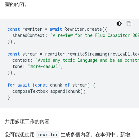
望的內容。
const
rewriter
=
await
Rewriter
.
create
({
sharedContext
:
"A review for the Flux Capacitor 30
});
const
stream
=
rewriter
.
rewriteStreaming
(
reviewEl
.
te
context
:
"Avoid any toxic language and be as const
tone
:
"more-casual"
,
});
for
await
(
const
chunk
of
stream
)
{
composeTextbox
.
append
(
chunk
);
}
共用多項工作的內容
您可能想使用
rewriter
生成多個內容。在本例中，新增