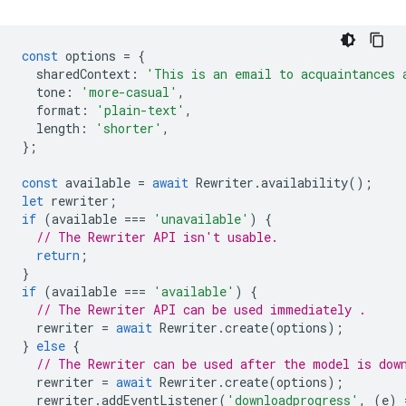
const
options
=
{
sharedContext
:
'This is an email to acquaintances 
tone
:
'more-casual'
,
format
:
'plain-text'
,
length
:
'shorter'
,
};
const
available
=
await
Rewriter
.
availability
();
let
rewriter
;
if
(
available
===
'unavailable'
)
{
// The Rewriter API isn't usable.
return
;
}
if
(
available
===
'available'
)
{
// The Rewriter API can be used immediately .
rewriter
=
await
Rewriter
.
create
(
options
);
}
else
{
// The Rewriter can be used after the model is dow
rewriter
=
await
Rewriter
.
create
(
options
);
rewriter
.
addEventListener
(
'downloadprogress'
,
(
e
)