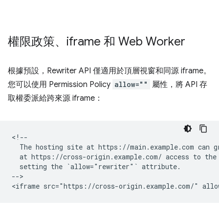
權限政策、iframe 和 Web Worker
根據預設，Rewriter API 僅適用於頂層視窗和同源 iframe。
您可以使用 Permission Policy
allow=""
屬性，將 API 存
取權委派給跨來源 iframe：
<!--

  The hosting site at https://main.example.com can gr
  at https://cross-origin.example.com/ access to the 
  setting the `allow="rewriter"` attribute.

-->
