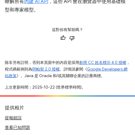
瞭解所有
內建 AI API
，這些 API 會在瀏覽器中使用基礎模
型和專家模型。
這對你有幫助嗎？
除非另有註明，否則本頁面中的內容是採用
創用 CC 姓名標示 4.0 授權
，
程式碼範例則為
阿帕契 2.0 授權
。詳情請參閱《
Google Developers 網
站政策
》。Java 是 Oracle 和/或其關聯企業的註冊商標。
上次更新時間：2025-10-22 (世界標準時間)。
提供相片
提報錯誤
查看已知問題