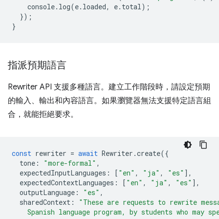
console
.
log
(
e
.
loaded
,
e
.
total
);
});
}
指派預期語言
Rewriter API 支援多種語言。建立工作階段時，請設定預期
的輸入、輸出和內容語言。如果瀏覽器無法支援特定語言組
合，就能拒絕要求。
const
rewriter
=
await
Rewriter
.
create
({
tone
:
"more-formal"
,
expectedInputLanguages
:
[
"en"
,
"ja"
,
"es"
],
expectedContextLanguages
:
[
"en"
,
"ja"
,
"es"
],
outputLanguage
:
"es"
,
sharedContext
:
"These are requests to rewrite mess
    Spanish language program, by students who may sp