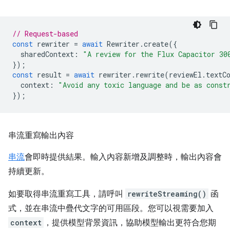
// Request-based
const
rewriter
=
await
Rewriter
.
create
({
sharedContext
:
"A review for the Flux Capacitor 30
});
const
result
=
await
rewriter
.
rewrite
(
reviewEl
.
textC
context
:
"Avoid any toxic language and be as const
});
串流重寫輸出內容
串流
會即時提供結果。輸入內容新增及調整時，輸出內容會
持續更新。
如要取得串流重寫工具，請呼叫
rewriteStreaming()
函
式，並在串流中疊代文字的可用區段。您可以視需要加入
context
，提供模型背景資訊，協助模型輸出更符合您期