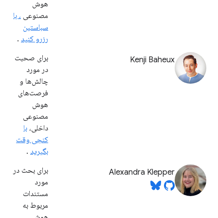
هوش
مصنوعی
، با
سباستین
رزرو کنید
.
برای صحبت
Kenji Baheux
در مورد
چالش‌ها و
فرصت‌های
هوش
مصنوعی
داخلی،
با
کنجی وقت
بگیرید
.
برای بحث در
Alexandra Klepper
مورد
مستندات
مربوط به
هوش