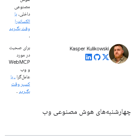
مصنوعی
داخلی،
با
الکساندرا
وقت بگیرید
.
برای صحبت
Kasper Kulikowski
در مورد
WebMCP
و وب
عامل‌گرا
، با
کسپر وقت
بگیرید
.
چهارشنبه‌های هوش مصنوعی وب