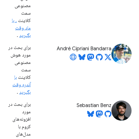
مصنوعی
سمت
کلاینت
، با
ماد وقت
بگیرید
.
برای بحث در
André Cipriani Bandarra
مورد هوش
مصنوعی
سمت
کلاینت
با
آندره وقت
بگیرید
.
برای بحث در
Sebastian Benz
مورد
افزونه‌های
کروم با
مدل‌های