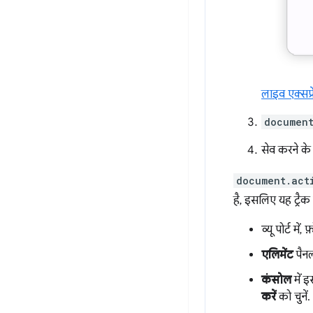
लाइव एक्सप्
document
सेव करने के
document.act
है, इसलिए यह ट्रै
व्यू पोर्ट म
एलिमेंट
पैनल
कंसोल
में 
करें
को चुनें.