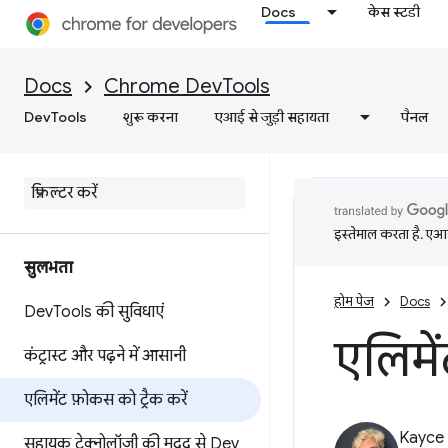
Docs
केस स्टडी
Docs
Chrome DevTools
DevTools
शुरू करना
एआई से जुड़ी सहायता
पैनल
इस्तेमाल करता है. एआई 
सुलभता
होम पेज
Docs
Dev
Tools की सुविधाएं
एलिमें
कंट्रास्ट और पढ़ने में आसानी
एलिमेंट फ़ोकस को ट्रैक करें
Kayce
सहायक टेक्नोलॉजी की मदद से Dev