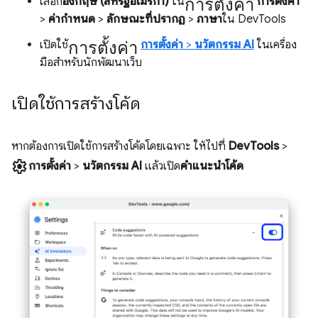
การตั้งค่า
เลือก
อังกฤษ (สหรัฐอเมริกา)
ใน
การตั้งค่า
>
ค่ากำหนด
>
ลักษณะที่ปรากฏ
>
ภาษา
ใน DevTools
การตั้งค่า
เปิดใช้
การตั้งค่า
>
นวัตกรรม AI
ในเครื่อง
มือสำหรับนักพัฒนาเว็บ
เปิดใช้การสร้างโค้ด
หากต้องการเปิดใช้การสร้างโค้ดโดยเฉพาะ ให้ไปที่
DevTools
>
settings
การตั้งค่า
>
นวัตกรรม AI
แล้วเปิด
คำแนะนำโค้ด