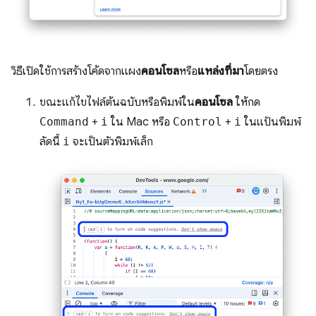
วิธีเปิดใช้การสร้างโค้ดจากแผง
คอนโซล
หรือ
แหล่งที่มา
โดยตรง
ขณะแก้ไขไฟล์ต้นฉบับหรือพิมพ์ใน
คอนโซล
ให้กด
Command
+
i
ใน Mac หรือ
Control
+
i
ในแป้นพิมพ์
ลัดนี้
i
จะเป็นตัวพิมพ์เล็ก