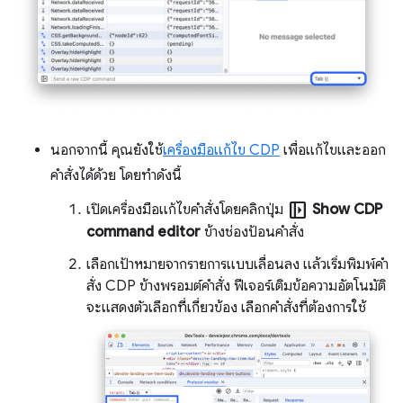
นอกจากนี้ คุณยังใช้
เครื่องมือแก้ไข CDP
เพื่อแก้ไขและออก
คําสั่งได้ด้วย โดยทําดังนี้
left_panel_open
เปิดเครื่องมือแก้ไขคําสั่งโดยคลิกปุ่ม
Show CDP
command editor
ข้างช่องป้อนคําสั่ง
เลือกเป้าหมายจากรายการแบบเลื่อนลง แล้วเริ่มพิมพ์คํา
สั่ง CDP ข้างพรอมต์คำสั่ง ฟีเจอร์เติมข้อความอัตโนมัติ
จะแสดงตัวเลือกที่เกี่ยวข้อง เลือกคำสั่งที่ต้องการใช้