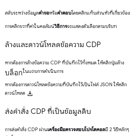
สลับระหว่างข้อมูล
คําขอ
หรือ
คําตอบ
โดยคลิกแท็บส่วนหัวที่เกี่ยวข้อง
การคลิกขวาที่ค่าในคอลัมน์
วิธีการ
จะแสดงตัวเลือกตามบริบท
ล้างและดาวน์โหลดข้อความ CDP
หากต้องการล้างข้อความ CDP ที่บันทึกไว้ทั้งหมด ให้คลิกปุ่มล้าง
บล็อก
ในแถบการดำเนินการ
หากต้องการดาวน์โหลดข้อความที่บันทึกไว้เป็นไฟล์ JSON ให้คลิก
download
ดาวน์โหลด
ส่งคำสั่ง CDP ที่เป็นข้อมูลดิบ
การส่งคําสั่ง CDP ผ่าน
เครื่องมือตรวจสอบโปรโตคอล
มี 2 วิธีหลักๆ