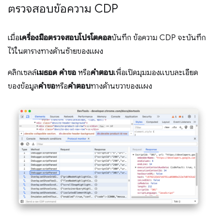
ตรวจสอบข้อความ CDP
เมื่อ
เครื่องมือตรวจสอบโปรโตคอล
บันทึก ข้อความ CDP จะบันทึก
ไว้ในตารางทางด้านซ้ายของแผง
คลิกเซลล์
เมธอด
คําขอ
หรือ
คําตอบ
เพื่อเปิดมุมมองแบบละเอียด
ของข้อมูล
คําขอ
หรือ
คําตอบ
ทางด้านขวาของแผง