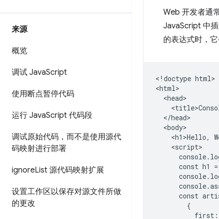
Web 开发者
JavaScript 中
来源
的表达式时，它
概览
调试 Java
Script
<!doctype html>

<html>

使用断点暂停代码
  <head>

    <title>Conso
运行 Java
Script 代码段
  </head>

  <body>

调试原始代码，而不是使用源代
    <h1>Hello, W
    <script>

码映射进行部署
      console.lo
      const h1 =
ignore
List 源代码映射扩展
      console.lo
      console.as
设置工作区以保存对源文件所做
      const arti
的更改
        {

          first: