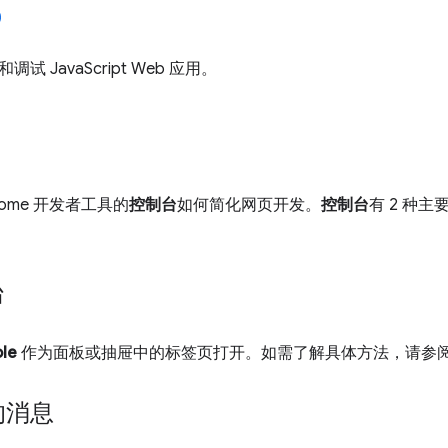
调试 JavaScript Web 应用。
rome 开发者工具的
控制台
如何简化网页开发。
控制台
有 2 种主
台
le
作为面板或抽屉中的标签页打开。如需了解具体方法，请参
的消息