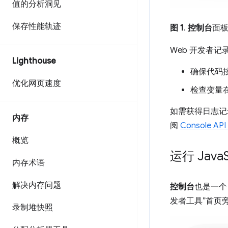
值的分析洞见
保存性能轨迹
图 1
.
控制台
面
Web 开发者记
Lighthouse
确保代码
优化网页速度
检查变量
如需获得日志记
内存
阅
Console A
概览
运行 Java
内存术语
解决内存问题
控制台
也是一
发者工具”首页
录制堆快照