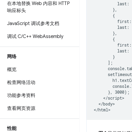
在本地替换 Web 内容和 HTTP
          last: 
        },

响应标头
        {

          first:
Java
Script 调试参考文档
          last: 
        },

调试 C
/
C++ Web
Assembly
        {

          first:
          last: 
网络
        }

      ];

      console.ta
概览
      setTimeout
        h1.textC
检查网络活动
        console.
      }, 3000);

功能参考资料
    </script>

  </body>

查看网页资源
性能