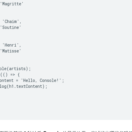
'Magritte'

 'Chaim',

'Soutine'

 'Henri',

'Matisse'

ble(artists);

(() => {

ontent = 'Hello, Console!';

log(h1.textContent);
