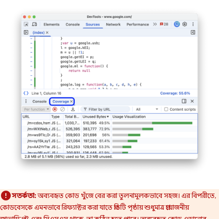
সতর্কতা:
অব্যবহৃত কোড খুঁজে বের করা তুলনামূলকভাবে সহজ। এর বিপরীতে,
কোডবেসকে এমনভাবে রিফ্যাক্টর করা যাতে প্রতিটি পৃষ্ঠায় শুধুমাত্র প্রয়োজনীয়
জাভাস্ক্রিপ্ট এবং সিএসএস থাকে, তা কঠিন হতে পারে। অব্যবহৃত কোড এড়ানোর