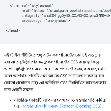
  ...

  <link rel="stylesheet"

        href="https://stackpath.bootstrapcdn.com/boot
        integrity="sha384-ggOyR0iXCbMQv3Xipma34MD+dH
        crossorigin="anonymous">

  ...

</head>

এই স্টাইল শীটটিতে শুধু বাটন কম্পোনেন্টের কোডই অন্তর্ভুক্ত
নয়। এতে বুটস্ট্র্যাপের
সমস্ত
কম্পোনেন্টের CSS রয়েছে। কিন্তু
আপনি বুটস্ট্র্যাপের অন্য কোনো কম্পোনেন্ট ব্যবহার করছেন না।
ফলে আপনার পেজটি এমন অনেক CSS ডাউনলোড করছে যার
কোনো প্রয়োজন নেই। এই অতিরিক্ত CSS নিম্নলিখিত কারণগুলোর
জন্য একটি সমস্যা:
অতিরিক্ত কোডটি আপনার পেজ লোড হওয়ার গতি কমিয়ে
দেয়।
রেন্ডার-ব্লকিং সিএসএস (Render-Blocking CSS)