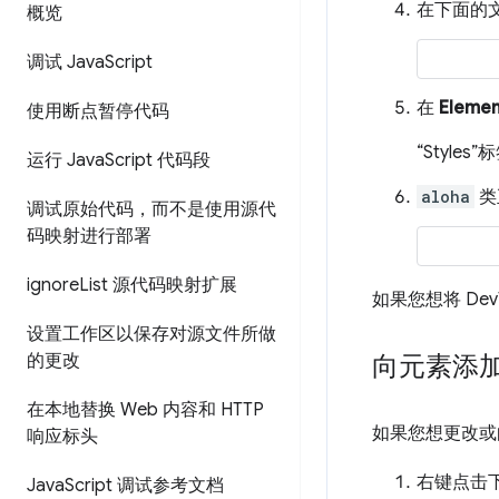
在下面的
概览
调试 Java
Script
在
Elemen
使用断点暂停代码
“Styles”
标
运行 Java
Script 代码段
aloha
类
调试原始代码，而不是使用源代
码映射进行部署
ignore
List 源代码映射扩展
如果您想将 De
设置工作区以保存对源文件所做
的更改
向元素添加 
在本地替换 Web 内容和 HTTP
如果您想更改或向
响应标头
右键点击
Java
Script 调试参考文档