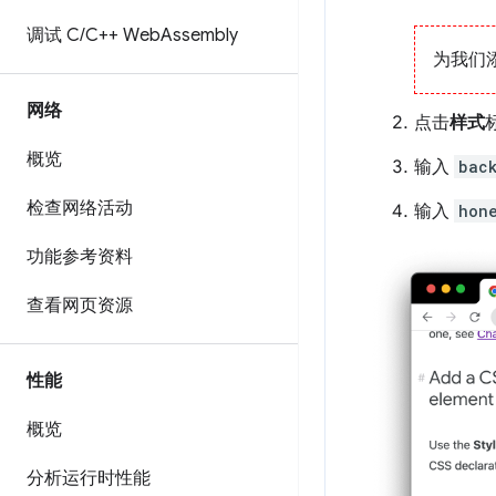
调试 C
/
C++ Web
Assembly
为我们
网络
点击
样式
概览
输入
bac
检查网络活动
输入
hon
功能参考资料
查看网页资源
性能
概览
分析运行时性能