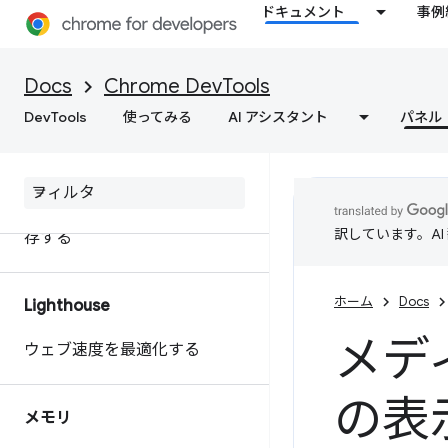
ドキュメント
事例
extensibility API を使用してパ
フォーマンス データをカスタ
マイズする
Docs
Chrome DevTools
DevTools
使ってみる
AI アシスタント
パネル
ウェブサイトのパフォーマンス
に関する行動につながるインサ
イトを取得
パフォーマンス トレースを保
訳しています。A
存する
ホーム
Docs
Lighthouse
メデ
ウェブ速度を最適化する
の表
メモリ