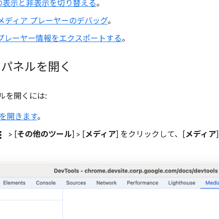
の表示と非表示を切り替える
。
メディア プレーヤーのデバッグ
。
 プレーヤー情報をエクスポートする
。
] パネルを開く
ネルを開くには:
ls を開きます
。
_vert
> [
その他のツール
] > [
メディア
] をクリックして、[
メディア