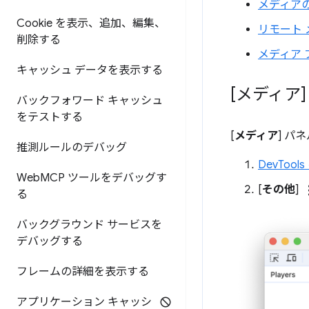
メディア
Cookie を表示、追加、編集、
リモート 
削除する
メディア
キャッシュ データを表示する
[メディア
バックフォワード キャッシュ
をテストする
[
メディア
] パ
推測ルールのデバッグ
DevToo
Web
MCP ツールをデバッグす
more
[
その他
]
る
バックグラウンド サービスを
デバッグする
フレームの詳細を表示する
アプリケーション キャッシ