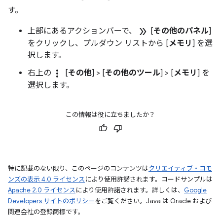
す。
double_arrow
上部にあるアクションバーで、
[
その他のパネル
]
をクリックし、プルダウン リストから [
メモリ
] を選
択します。
more_vert
右上の
[
その他
] > [
その他のツール
] > [
メモリ
] を
選択します。
この情報は役に立ちましたか？
特に記載のない限り、このページのコンテンツは
クリエイティブ・コモ
ンズの表示 4.0 ライセンス
により使用許諾されます。コードサンプルは
Apache 2.0 ライセンス
により使用許諾されます。詳しくは、
Google
Developers サイトのポリシー
をご覧ください。Java は Oracle および
関連会社の登録商標です。